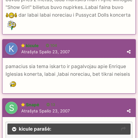
''Show Girl'' bilietus buvo nupirkes..Labai faina buvo
dar labai labai noreciau i Pussycat Dolls koncerta
kicule
104
Atrašyta
Spalio 23, 2007
pamacius sia tema iskarto ir pagalvojau apie Enrique
Iglesias konerta, labai ,labai noreciau, bet tikrai neiseis
Snapė
13
Atrašyta
Spalio 23, 2007
kicule parašė: