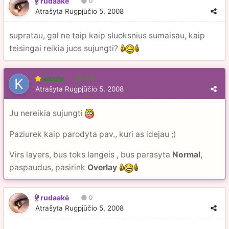
rudaakė
0
Atrašyta
Rugpjūčio 5, 2008
supratau, gal ne taip kaip sluoksnius sumaisau, kaip
teisingai reikia juos sujungti?
kicule
104
Atrašyta
Rugpjūčio 5, 2008
Ju nereikia sujungti
Paziurek kaip parodyta pav., kuri as idejau ;)
Virs layers, bus toks langeis , bus parasyta
Normal
,
paspaudus, pasirink
Overlay
rudaakė
0
Atrašyta
Rugpjūčio 5, 2008