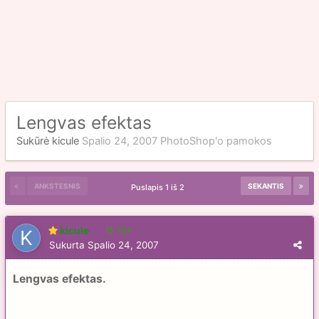
Lengvas efektas
Sukūrė
kicule
Spalio 24, 2007
PhotoShop'o pamokos
ANKSTESNIS
SEKANTIS
Puslapis 1 iš 2
kicule
104
Sukurta
Spalio 24, 2007
Lengvas efektas.