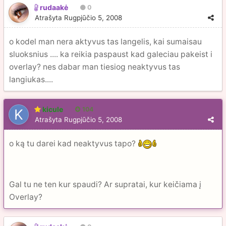
rudaakė
0
Atrašyta
Rugpjūčio 5, 2008
o kodel man nera aktyvus tas langelis, kai sumaisau
sluoksnius .... ka reikia paspaust kad galeciau pakeist i
overlay? nes dabar man tiesiog neaktyvus tas
langiukas....
kicule
104
Atrašyta
Rugpjūčio 5, 2008
o ką tu darei kad neaktyvus tapo?
Gal tu ne ten kur spaudi? Ar supratai, kur keičiama į
Overlay?