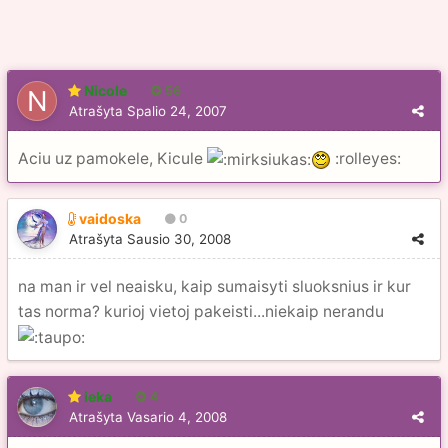
Nicole
56
Atrašyta
Spalio 24, 2007
Aciu uz pamokele, Kicule
:rolleyes:
vaidoska
0
Atrašyta
Sausio 30, 2008
na man ir vel neaisku, kaip sumaisyti sluoksnius ir kur
tas norma? kurioj vietoj pakeisti...niekaip nerandu
ieka
4
Atrašyta
Vasario 4, 2008