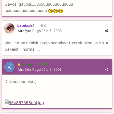
Gavosi gavosi..... Aciuuuuuuuuuuuuu
aciuuuuuuuuuuuuuuuu
rudaakė
0
Atrašyta
Rugpjūčio 5, 2008
aha, ir man neaisku kaip sumaisyt tuos sluoksnius ir kur
pakeisti i normal ...
kicule
104
Atrašyta
Rugpjūčio 5, 2008
Dešinei panelei :)