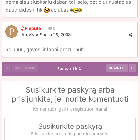
nemaisiau sluoksniu dabar, tai isejo, bet blur nustacius
daug didesni tik
aciukas
Plepute
0
Atrašyta
Spalio 28, 2008
aciuuuu, gavosi ir labai grazu :huh:
ANKSTESNIS
SEKANTIS
Puslapis 1 iš 2
Susikurkite paskyrą arba
prisijunkite, jei norite komentuoti
Komentuoti gali tik registruoti nariai
Susikurkite paskyrą
Prisijunkite prie mūsų bendruomenės.