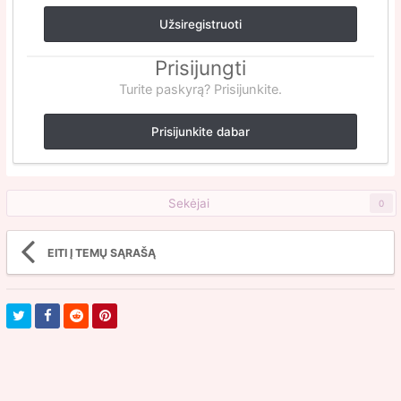
Užsiregistruoti
Prisijungti
Turite paskyrą? Prisijunkite.
Prisijunkite dabar
Sekėjai
0
EITI Į TEMŲ SĄRAŠĄ