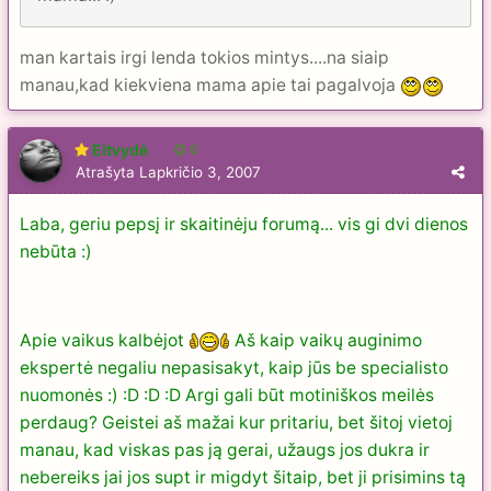
man kartais irgi lenda tokios mintys....na siaip
manau,kad kiekviena mama apie tai pagalvoja
Eitvydė
6
Atrašyta
Lapkričio 3, 2007
Laba, geriu pepsį ir skaitinėju forumą... vis gi dvi dienos
nebūta :)
Apie vaikus kalbėjot
Aš kaip vaikų auginimo
ekspertė negaliu nepasisakyt, kaip jūs be specialisto
nuomonės :) :D :D :D Argi gali būt motiniškos meilės
perdaug? Geistei aš mažai kur pritariu, bet šitoj vietoj
manau, kad viskas pas ją gerai, užaugs jos dukra ir
nebereiks jai jos supt ir migdyt šitaip, bet ji prisimins tą