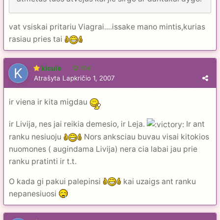
vat vsiskai pritariu Viagrai....issake mano mintis,kurias
rasiau pries tai
kicule
104
Atrašyta
Lapkričio 1, 2007
ir viena ir kita migdau
ir Livija, nes jai reikia demesio, ir Leja.
Ir ant
ranku nesiuoju
Nors anksciau buvau visai kitokios
nuomones ( augindama Livija) nera cia labai jau prie
ranku pratinti ir t.t.
O kada gi pakui palepinsi
kai uzaigs ant ranku
nepanesiuosi