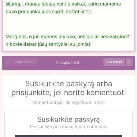
šilumą... manau labiau nei tie vaikai, kurių mamoms
buvo per sunku juos supti, nešioti ir t.t.
Merginos, o jus mamos mylavo, nešiojo ar nesivargino?
Ir kokie dabar jūsų santykiai su jomis?
ANKSTESNIS
SEKANTIS
Puslapis 1 iš 3
Susikurkite paskyrą arba
prisijunkite, jei norite komentuoti
Komentuoti gali tik registruoti nariai
Susikurkite paskyrą
Prisijunkite prie mūsų bendruomenės.