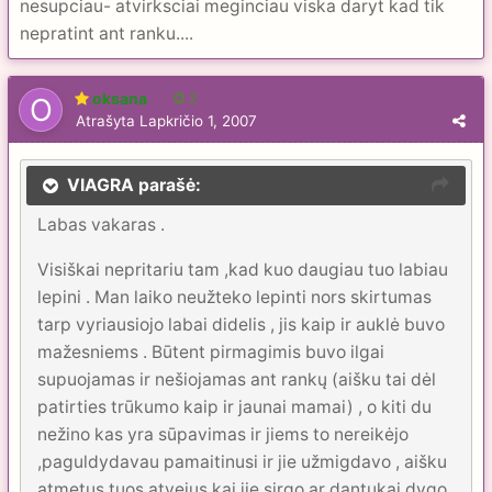
nesupciau- atvirksciai meginciau viska daryt kad tik
nepratint ant ranku....
oksana
2
Atrašyta
Lapkričio 1, 2007
VIAGRA parašė:
Labas vakaras .
Visiškai nepritariu tam ,kad kuo daugiau tuo labiau
lepini . Man laiko neužteko lepinti nors skirtumas
tarp vyriausiojo labai didelis , jis kaip ir auklė buvo
mažesniems . Būtent pirmagimis buvo ilgai
supuojamas ir nešiojamas ant rankų (aišku tai dėl
patirties trūkumo kaip ir jaunai mamai) , o kiti du
nežino kas yra sūpavimas ir jiems to nereikėjo
,paguldydavau pamaitinusi ir jie užmigdavo , aišku
atmetus tuos atvejus kai jie sirgo ar dantukai dygo.