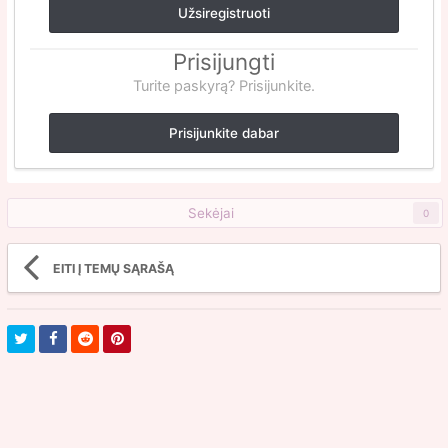
Užsiregistruoti
Prisijungti
Turite paskyrą? Prisijunkite.
Prisijunkite dabar
Sekėjai
0
EITI Į TEMŲ SĄRAŠĄ