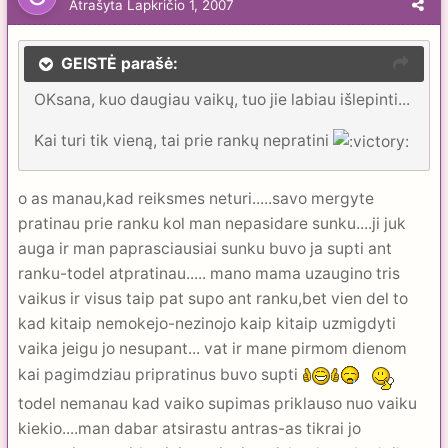
Atrašyta
Lapkričio 1, 2007
GEISTĖ parašė:
OKsana, kuo daugiau vaikų, tuo jie labiau išlepinti...
Kai turi tik vieną, tai prie rankų nepratini
o as manau,kad reiksmes neturi.....savo mergyte
pratinau prie ranku kol man nepasidare sunku....ji juk
auga ir man paprasciausiai sunku buvo ja supti ant
ranku-todel atpratinau..... mano mama uzaugino tris
vaikus ir visus taip pat supo ant ranku,bet vien del to
kad kitaip nemokejo-nezinojo kaip kitaip uzmigdyti
vaika jeigu jo nesupant... vat ir mane pirmom dienom
kai pagimdziau pripratinus buvo supti
todel nemanau kad vaiko supimas priklauso nuo vaiku
kiekio....man dabar atsirastu antras-as tikrai jo