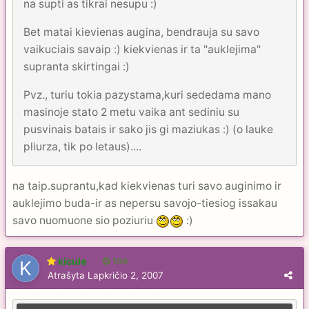
na supti as tikrai nesupu :)
Bet matai kievienas augina, bendrauja su savo
vaikuciais savaip :) kiekvienas ir ta "auklejima"
supranta skirtingai :)
Pvz., turiu tokia pazystama,kuri sededama mano
masinoje stato 2 metu vaika ant sediniu su
pusvinais batais ir sako jis gi maziukas :) (o lauke
pliurza, tik po letaus)....
na taip.suprantu,kad kiekvienas turi savo auginimo ir
auklejimo buda-ir as nepersu savojo-tiesiog issakau
savo nuomuone sio poziuriu
:)
kicule
104
Atrašyta
Lapkričio 2, 2007