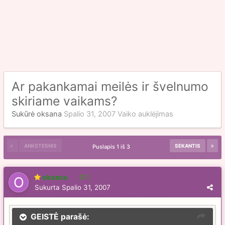
Ar pakankamai meilės ir švelnumo
skiriame vaikams?
Sukūrė
oksana
Spalio 31, 2007
Vaiko auklėjimas
ANKSTESNIS
SEKANTIS
Puslapis 1 iš 3
oksana
2
Sukurta
Spalio 31, 2007
GEISTĖ parašė: