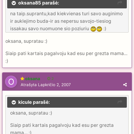
oksana85 parašė:
na taip.suprantu,kad kiekvienas turi savo auginimo
ir auklejimo buda-ir as nepersu savojo-tiesiog
issakau savo nuomuone sio poziuriu
:)
oksana, supratau :)
Siaip pati kartais pagalvoju kad esu per grezta mama...
:)
oksana
2
Atrašyta
Lapkričio 2, 2007
kicule parašė:
oksana, supratau :)
Siaip pati kartais pagalvoju kad esu per grezta
mama... :)