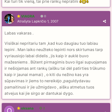
Kai turi tik vieną, tai prie rankų nepratini
VIAGRA
0
Atrašyta
Lapkričio 1, 2007
Labas vakaras .
Visiškai nepritariu tam ,kad kuo daugiau tuo labiau
lepini . Man laiko neužteko lepinti nors skirtumas tarp
vyriausiojo labai didelis , jis kaip ir auklė buvo
mažesniems . Būtent pirmagimis buvo ilgai supuojamas
ir nešiojamas ant rankų (aišku tai dėl patirties trūkumo
kaip ir jaunai mamai) , o kiti du nežino kas yra
sūpavimas ir jiems to nereikėjo ,paguldydavau
pamaitinusi ir jie užmigdavo , aišku atmetus tuos
atvejus kai jie sirgo ar dantukai dygo.
oksana
2