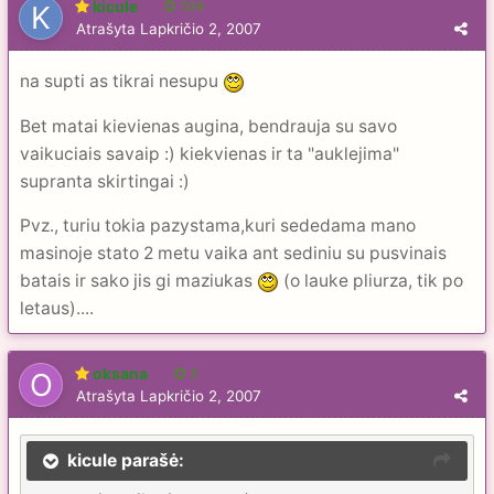
kicule
104
Atrašyta
Lapkričio 2, 2007
na supti as tikrai nesupu
Bet matai kievienas augina, bendrauja su savo
vaikuciais savaip :) kiekvienas ir ta "auklejima"
supranta skirtingai :)
Pvz., turiu tokia pazystama,kuri sededama mano
masinoje stato 2 metu vaika ant sediniu su pusvinais
batais ir sako jis gi maziukas
(o lauke pliurza, tik po
letaus)....
oksana
2
Atrašyta
Lapkričio 2, 2007
kicule parašė: