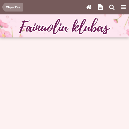
Clipart'as