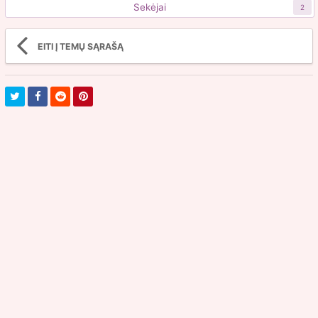
Sekėjai
2
EITI Į TEMŲ SĄRAŠĄ