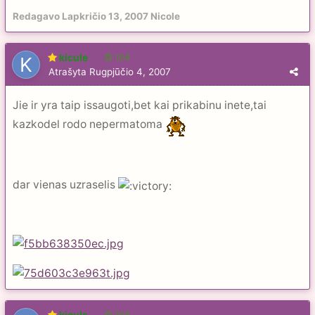
Redagavo
Lapkričio 13, 2007
Nicole
kicule
104
Atrašyta
Rugpjūčio 4, 2007
Jie ir yra taip issaugoti,bet kai prikabinu inete,tai
kazkodel rodo nepermatoma
dar vienas uzraselis
kicule
104