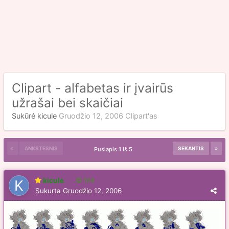
Clipart - alfabetas ir įvairūs
užrašai bei skaičiai
Sukūrė
kicule
Gruodžio 12, 2006
Clipart'as
ANKSTESNIS
SEKANTIS
Puslapis 1 iš 5
kicule
104
Sukurta
Gruodžio 12, 2006