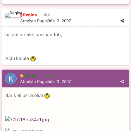
Regina
0
Atrašyta
Rugpjūčio 3, 2007
na gal ir reiks pasinaudoti,
Aciu kicule
kicule
104
Atrašyta
Rugpjūčio 3, 2007
dar keli uzraseliai