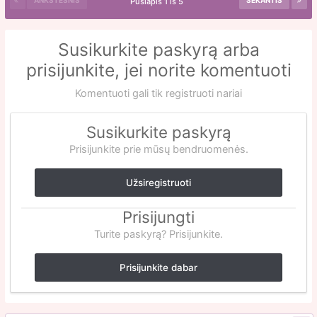
ANKSTESNIS
SEKANTIS
Puslapis 1 iš 5
Susikurkite paskyrą arba
prisijunkite, jei norite komentuoti
Komentuoti gali tik registruoti nariai
Susikurkite paskyrą
Prisijunkite prie mūsų bendruomenės.
Užsiregistruoti
Prisijungti
Turite paskyrą? Prisijunkite.
Prisijunkite dabar