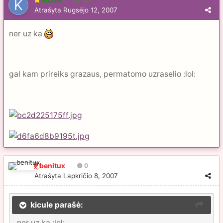
Atrašyta
Rugsėjo 12, 2007
ner uz ka
gal kam prireiks grazaus, permatomo uzraselio :lol:
benitux
0
Atrašyta
Lapkričio 8, 2007
kicule parašė:
ner uz ka :lol: