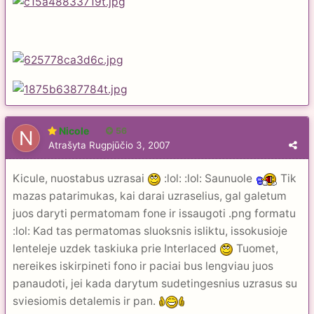
Nicole
56
Atrašyta
Rugpjūčio 3, 2007
Kicule, nuostabus uzrasai
:lol: :lol: Saunuole
Tik
mazas patarimukas, kai darai uzraselius, gal galetum
juos daryti permatomam fone ir issaugoti .png formatu
:lol: Kad tas permatomas sluoksnis isliktu, issokusioje
lenteleje uzdek taskiuka prie Interlaced
Tuomet,
nereikes iskirpineti fono ir paciai bus lengviau juos
panaudoti, jei kada darytum sudetingesnius uzrasus su
sviesiomis detalemis ir pan.