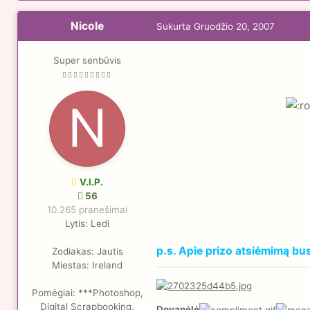
Nicole
Sukurta
Gruodžio 20, 2007
Super senbūvis
V.I.P.
56
10.265 pranešimai
Lytis:
Ledi
p.s. Apie prizo atsiėmimą bus 
Zodiakas:
Jautis
Miestas:
Ireland
Pomėgiai:
***Photoshop,
Digital Scrapbooking,
Dovanėlė