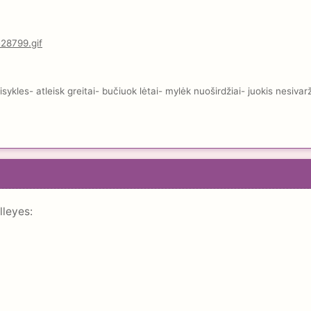
kles- atleisk greitai- bučiuok lėtai- mylėk nuoširdžiai- juokis nesivar