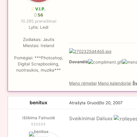
V.I.P.
56
10.265 pranešimai
Lytis:
Ledi
Zodiakas:
Jautis
Miestas:
Ireland
Pomėgiai:
***Photoshop,
Dovanėlė
Digital Scrapbooking,
nuotraukos, muzika***
Mano rėmeliai
Mano kalendoriai
Šv
benitux
Atrašyta
Gruodžio 20, 2007
Ištikima Fainuolė
Sveikinimai Daliuxx