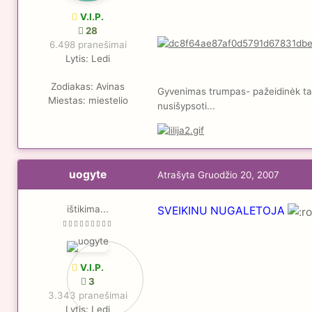
V.I.P.
28
6.498 pranešimai
Lytis:
Ledi
Zodiakas:
Avinas
Gyvenimas trumpas- pažeidinėk taisy
Miestas:
miestelio
nusišypsoti...
uogyte
Atrašyta
Gruodžio 20, 2007
ištikima...
SVEIKINU NUGALETOJA
V.I.P.
3
3.343 pranešimai
Lytis:
Ledi