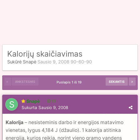
Kalorijų skaičiavimas
Sukūrė
Snapė
Sausio 9, 2008
90-60-90
ANKSTESNIS
SEKANTIS
Puslapis 1 iš 19
Snapė
13
Sukurta
Sausio 9, 2008
Kalorija
– nesisteminis darbo ir energijos matavimo
vienetas, lygus 4,184 J (džaulio). 1 kalorija atitinka
energiją, kurios reikia, norint vieno gramo vandens