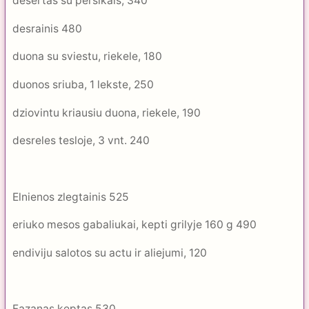
desertas su persikais, 340
desrainis 480
duona su sviestu, riekele, 180
duonos sriuba, 1 lekste, 250
dziovintu kriausiu duona, riekele, 190
desreles tesloje, 3 vnt. 240
Elnienos zlegtainis 525
eriuko mesos gabaliukai, kepti grilyje 160 g 490
endiviju salotos su actu ir aliejumi, 120
Fazanas keptas 530