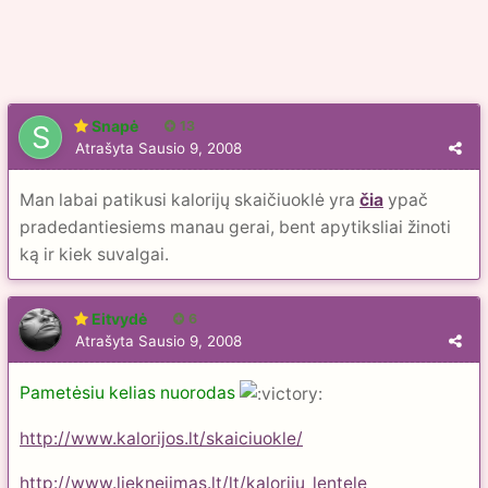
Snapė
13
Atrašyta
Sausio 9, 2008
Man labai patikusi kalorijų skaičiuoklė yra
čia
ypač
pradedantiesiems manau gerai, bent apytiksliai žinoti
ką ir kiek suvalgai.
Eitvydė
6
Atrašyta
Sausio 9, 2008
Pametėsiu kelias nuorodas
http://www.kalorijos.lt/skaiciuokle/
http://www.lieknejimas.lt/lt/kaloriju_lentele