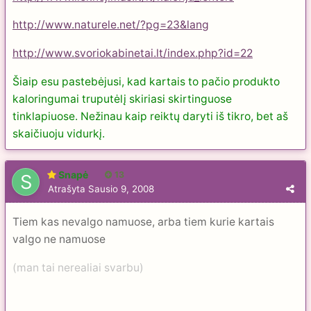
http://www.naturele.net/?pg=23&lang
http://www.svoriokabinetai.lt/index.php?id=22
Šiaip esu pastebėjusi, kad kartais to pačio produkto
kaloringumai truputėlį skiriasi skirtinguose
tinklapiuose. Nežinau kaip reiktų daryti iš tikro, bet aš
skaičiuoju vidurkį.
Snapė
13
Atrašyta
Sausio 9, 2008
Tiem kas nevalgo namuose, arba tiem kurie kartais
valgo ne namuose
(man tai nerealiai svarbu)