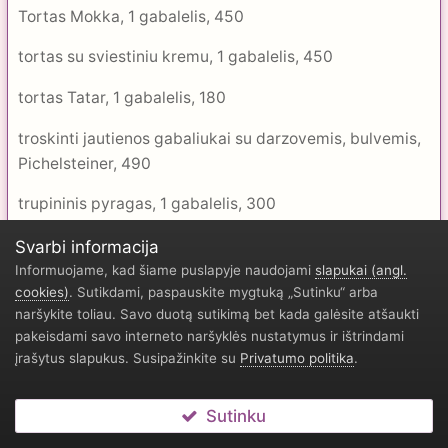
Tortas Mokka, 1 gabalelis, 450
tortas su sviestiniu kremu, 1 gabalelis, 450
tortas Tatar, 1 gabalelis, 180
troskinti jautienos gabaliukai su darzovemis, bulvemis,
Pichelsteiner, 490
trupininis pyragas, 1 gabalelis, 300
tunas alaus tesloje, 240
Svarbi informacija
Informuojame, kad šiame puslapyje naudojami
slapukai (angl.
tuno salotos, 300
cookies)
. Sutikdami, paspauskite mygtuką „Sutinku“ arba
naršykite toliau. Savo duotą sutikimą bet kada galėsite atšaukti
pakeisdami savo interneto naršyklės nustatymus ir ištrindami
įrašytus slapukus. Susipažinkite su
Privatumo politika
.
Ungurio sriuba, lekste, 700
upetakio file su krienais ir grietine, 210
Sutinku
uopetakis, 250 g 450