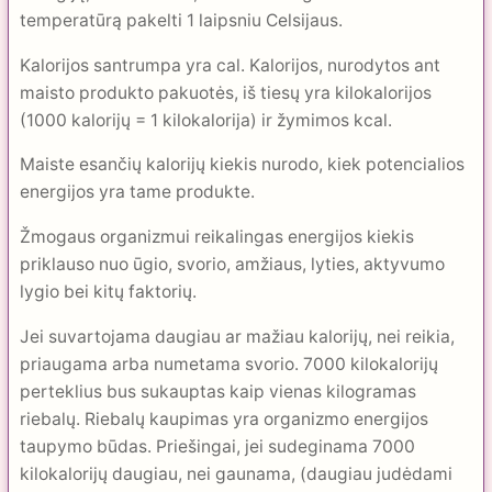
temperatūrą pakelti 1 laipsniu Celsijaus.
Kalorijos santrumpa yra cal. Kalorijos, nurodytos ant
maisto produkto pakuotės, iš tiesų yra kilokalorijos
(1000 kalorijų = 1 kilokalorija) ir žymimos kcal.
Maiste esančių kalorijų kiekis nurodo, kiek potencialios
energijos yra tame produkte.
Žmogaus organizmui reikalingas energijos kiekis
priklauso nuo ūgio, svorio, amžiaus, lyties, aktyvumo
lygio bei kitų faktorių.
Jei suvartojama daugiau ar mažiau kalorijų, nei reikia,
priaugama arba numetama svorio. 7000 kilokalorijų
perteklius bus sukauptas kaip vienas kilogramas
riebalų. Riebalų kaupimas yra organizmo energijos
taupymo būdas. Priešingai, jei sudeginama 7000
kilokalorijų daugiau, nei gaunama, (daugiau judėdami