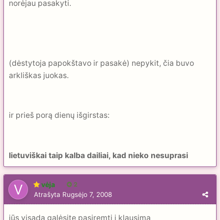
norėjau pasakyti.
(dėstytoja papokštavo ir pasakė) nepykit, čia buvo
arkliškas juokas.
ir prieš porą dienų išgirstas:
lietuviškai taip kalba dailiai, kad nieko nesuprasi
vėja
2
Atrašyta
Rugsėjo 7, 2008
jūs visada galėsite pasiremti į klausimą