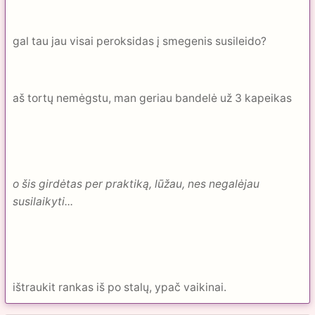
gal tau jau visai peroksidas į smegenis susileido?
aš tortų nemėgstu, man geriau bandelė už 3 kapeikas
o šis girdėtas per praktiką, lūžau, nes negalėjau
susilaikyti...
ištraukit rankas iš po stalų, ypač vaikinai.