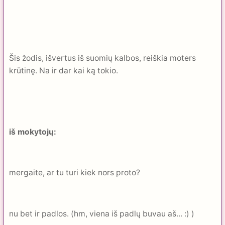
Šis žodis, išvertus iš suomių kalbos, reiškia moters
krūtinę. Na ir dar kai ką tokio.
iš mokytojų:
mergaite, ar tu turi kiek nors proto?
nu bet ir padlos. (hm, viena iš padlų buvau aš... :) )