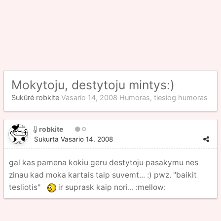
Mokytoju, destytoju mintys:)
Sukūrė
robkite
Vasario 14, 2008
Humoras, tiesiog humoras
robkite
0
Sukurta
Vasario 14, 2008
gal kas pamena kokiu geru destytoju pasakymu nes
zinau kad moka kartais taip suvemt... :) pwz. ''baikit
tesliotis''
ir suprask kaip nori... :mellow: