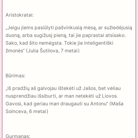
Aristokratai:
„Jeigu jiems pasiūlyti pašvinkusią mėsą, ar sužiedėjusią
duoną, arba sugižusį pieną, tai jie paprastai atsisako.
Sako, kad šito nemėgsta. Tokie jie inteligentiški
žmonės“ (Julia Šutilova, 7 metai)
Būrimas:
„Iš pradžių aš galvojau ištekėti už Jašos, bet vėliau
nusprendžiau išsiburti, ar man netekėti už Liovos.
Gavosi, kad geriau man draugauti su Antonu“ (Maša
Solnceva, 6 metai)
Gurmanas: