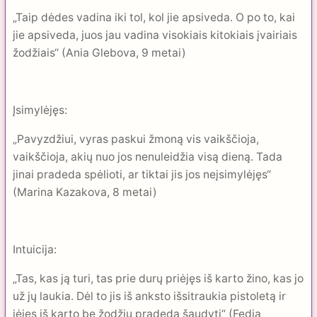
„Taip dėdes vadina iki tol, kol jie apsiveda. O po to, kai
jie apsiveda, juos jau vadina visokiais kitokiais įvairiais
žodžiais“ (Ania Glebova, 9 metai)
Įsimylėjęs:
„Pavyzdžiui, vyras paskui žmoną vis vaikščioja,
vaikščioja, akių nuo jos nenuleidžia visą dieną. Tada
jinai pradeda spėlioti, ar tiktai jis jos neįsimylėjęs“
(Marina Kazakova, 8 metai)
Intuicija:
„Tas, kas ją turi, tas prie durų priėjęs iš karto žino, kas jo
už jų laukia. Dėl to jis iš anksto išsitraukia pistoletą ir
įėjęs iš karto be žodžių pradeda šaudyti“ (Fedia