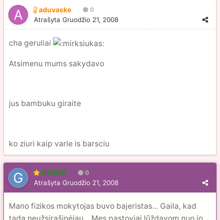
aduvaske
0
Atrašyta
Gruodžio 21, 2008
cha geruliai
Atsimenu mums sakydavo
jus bambuku giraite
ko ziuri kaip varle is barsciu
GEISTĖ
0
Atrašyta
Gruodžio 21, 2008
Mano fizikos mokytojas buvo bajeristas... Gaila, kad
tada neužsirašinėjau... Mes pastoviai lūždavom nuo jo