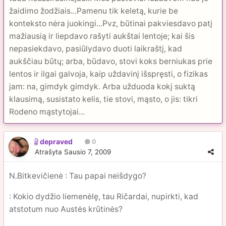
žaidimo žodžiais...Pamenu tik keletą, kurie be
konteksto nėra juokingi...Pvz, būtinai pakviesdavo patį
mažiausią ir liepdavo rašyti aukštai lentoje; kai šis
nepasiekdavo, pasiūlydavo duoti laikraštį, kad
aukščiau būtų; arba, būdavo, stovi koks berniukas prie
lentos ir ilgai galvoja, kaip uždavinį išspręsti, o fizikas
jam: na, gimdyk gimdyk. Arba užduoda kokį suktą
klausimą, susistato kelis, tie stovi, mąsto, o jis: tikri
Rodeno mąstytojai...
depraved
0
Atrašyta
Sausio 7, 2009
N.Bitkevičienė : Tau papai neišdygo?
: Kokio dydžio liemenėlę, tau Ričardai, nupirkti, kad
atstotum nuo Austės krūtinės?