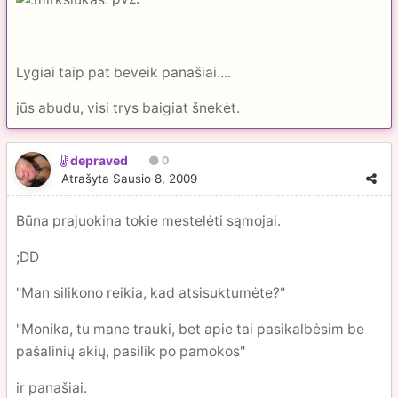
Lygiai taip pat beveik panašiai....
jūs abudu, visi trys baigiat šnekėt.
depraved
0
Atrašyta
Sausio 8, 2009
Būna prajuokina tokie mestelėti sąmojai.
;DD
"Man silikono reikia, kad atsisuktumėte?"
"Monika, tu mane trauki, bet apie tai pasikalbėsim be
pašalinių akių, pasilik po pamokos"
ir panašiai.