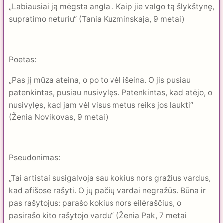
„Labiausiai ją mėgsta anglai. Kaip jie valgo tą šlykštynę,
supratimo neturiu“ (Tania Kuzminskaja, 9 metai)
Poetas:
„Pas jį mūza ateina, o po to vėl išeina. O jis pusiau
patenkintas, pusiau nusivylęs. Patenkintas, kad atėjo, o
nusivylęs, kad jam vėl visus metus reiks jos laukti“
(Ženia Novikovas, 9 metai)
Pseudonimas:
„Tai artistai susigalvoja sau kokius nors gražius vardus,
kad afišose rašyti. O jų pačių vardai negražūs. Būna ir
pas rašytojus: parašo kokius nors eilėraščius, o
pasirašo kito rašytojo vardu“ (Ženia Pak, 7 metai