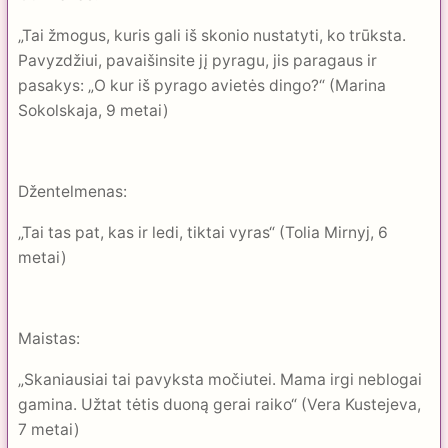
„Tai žmogus, kuris gali iš skonio nustatyti, ko trūksta.
Pavyzdžiui, pavaišinsite jį pyragu, jis paragaus ir
pasakys: „O kur iš pyrago avietės dingo?“ (Marina
Sokolskaja, 9 metai)
Džentelmenas:
„Tai tas pat, kas ir ledi, tiktai vyras“ (Tolia Mirnyj, 6
metai)
Maistas:
„Skaniausiai tai pavyksta močiutei. Mama irgi neblogai
gamina. Užtat tėtis duoną gerai raiko“ (Vera Kustejeva,
7 metai)