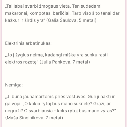
„Tai labai svarbi žmogaus vieta. Ten sudedami
makaronai, kompotas, barščiai. Tarp viso šito tenai dar
kažkur ir širdis yra“ (Galia Šaulova, 5 metai)
Elektrinis arbatinukas:
„Jo į žygius neima, kadangi miške yra sunku rasti
elektros rozetę“ (Julia Pankova, 7 metai)
Nemiga:
„Ji būna jaunamartėms prieš vestuves. Guli ji naktį ir
galvoja: „O kokia rytoj bus mano suknelė? Graži, ar
negraži? O svarbiausia - koks rytoj bus mano vyras?“
(Maša Sinelnikova, 7 metai)