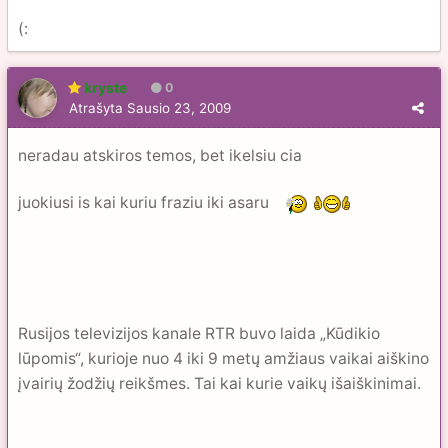
(:
kryste
0
Atrašyta
Sausio 23, 2009
neradau atskiros temos, bet ikelsiu cia
juokiusi is kai kuriu fraziu iki asaru
Rusijos televizijos kanale RTR buvo laida „Kūdikio
lūpomis“, kurioje nuo 4 iki 9 metų amžiaus vaikai aiškino
įvairių žodžių reikšmes. Tai kai kurie vaikų išaiškinimai.