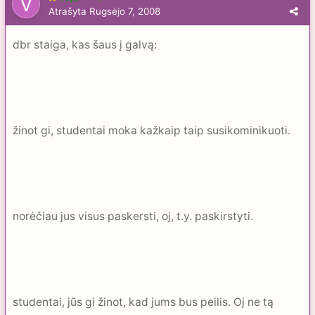
Atrašyta
Rugsėjo 7, 2008
dbr staiga, kas šaus į galvą:
žinot gi, studentai moka kažkaip taip susikominikuoti.
norėčiau jus visus paskersti, oj, t.y. paskirstyti.
studentai, jūs gi žinot, kad jums bus peilis. Oj ne tą