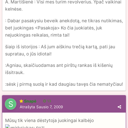
A. Martišienė : Visi mes turim revolverius. Ypač vaikinai
kelnėse.
: Dabar pasakysiu beveik anekdotą, ne tikras nutikimas,
bet juokingas <Pasakoja> Ko čia juokiatės, juk
nejuokingas reikalas, rimta tai!
šiaip iš istorijos : Aš jum aiškinu trečią kartą, pati jau
supratau, o jūs idiotai!
:Agniau, skaičiuodamas ant pirštų rankas iš kišenių
išsitrauk.
:sėsk į pirmą suolą ir kad daugiau tavęs čia nematyčiau!
Snapė
13
Atrašyta
Sausio 7, 2009
Mūsų tik viena dėstytoja juokingai kalbėjo
pvz: