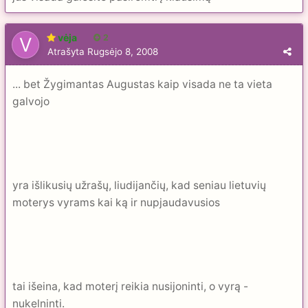
vėja
2
Atrašyta
Rugsėjo 8, 2008
... bet Žygimantas Augustas kaip visada ne ta vieta
galvojo
yra išlikusių užrašų, liudijančių, kad seniau lietuvių
moterys vyrams kai ką ir nupjaudavusios
tai išeina, kad moterį reikia nusijoninti, o vyrą -
nukelninti.