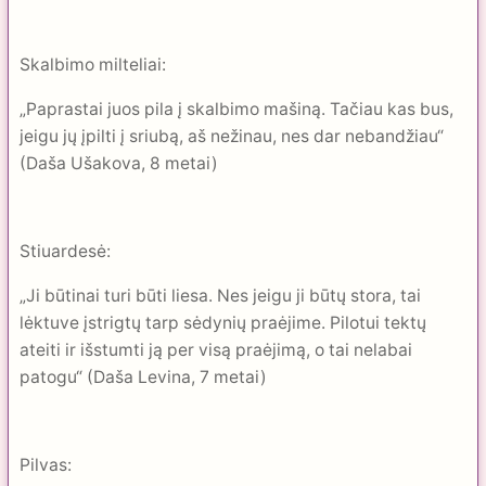
Skalbimo milteliai:
„Paprastai juos pila į skalbimo mašiną. Tačiau kas bus,
jeigu jų įpilti į sriubą, aš nežinau, nes dar nebandžiau“
(Daša Ušakova, 8 metai)
Stiuardesė:
„Ji būtinai turi būti liesa. Nes jeigu ji būtų stora, tai
lėktuve įstrigtų tarp sėdynių praėjime. Pilotui tektų
ateiti ir išstumti ją per visą praėjimą, o tai nelabai
patogu“ (Daša Levina, 7 metai)
Pilvas: