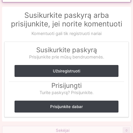
Susikurkite paskyrą arba
prisijunkite, jei norite komentuoti
Komentuoti gali tik registruoti nariai
Susikurkite paskyrą
Prisijunkite prie mūsų bendruomenės.
Užsiregistruoti
Prisijungti
Turite paskyrą? Prisijunkite.
Prisijunkite dabar
Sekėjai
0