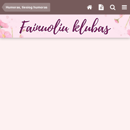
Humoras, tiesiog humoras