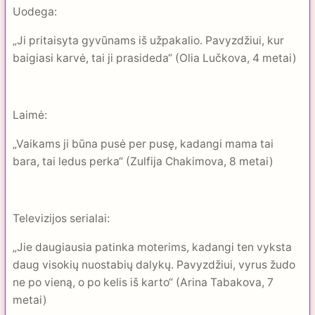
Uodega:
„Ji pritaisyta gyvūnams iš užpakalio. Pavyzdžiui, kur
baigiasi karvė, tai ji prasideda“ (Olia Lučkova, 4 metai)
Laimė:
„Vaikams ji būna pusė per pusę, kadangi mama tai
bara, tai ledus perka“ (Zulfija Chakimova, 8 metai)
Televizijos serialai:
„Jie daugiausia patinka moterims, kadangi ten vyksta
daug visokių nuostabių dalykų. Pavyzdžiui, vyrus žudo
ne po vieną, o po kelis iš karto“ (Arina Tabakova, 7
metai)