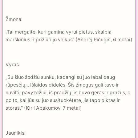
Žmona:
„Tai mergaitė, kuri gamina vyrui pietus, skalbia
marškinius ir prižiūri jo vaikus“ (Andrej Pičugin, 6 metai)
Vyras:
„Su šiuo žodžiu sunku, kadangi su juo labai daug
rūpesčių... Išlaidos didelės. Šis žmogus gali tave ir
nuvilti: pavyzdžiui, iš pradžių jis buvo geras ir gražus, o
po to, kai jūs su juo susituokėtete, jis tapo piktas ir
storas.“ (Kiril Abakumov, 7 metai)
Jaunikis: