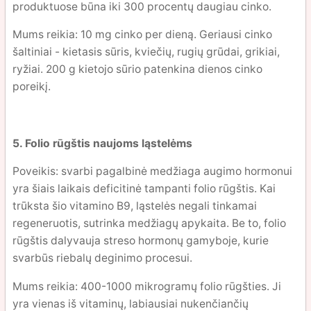
produktuose būna iki 300 procentų daugiau cinko.
Mums reikia: 10 mg cinko per dieną. Geriausi cinko
šaltiniai - kietasis sūris, kviečių, rugių grūdai, grikiai,
ryžiai. 200 g kietojo sūrio patenkina dienos cinko
poreikį.
5. Folio rūgštis naujoms ląstelėms
Poveikis: svarbi pagalbinė medžiaga augimo hormonui
yra šiais laikais deficitinė tampanti folio rūgštis. Kai
trūksta šio vitamino B9, ląstelės negali tinkamai
regeneruotis, sutrinka medžiagų apykaita. Be to, folio
rūgštis dalyvauja streso hormonų gamyboje, kurie
svarbūs riebalų deginimo procesui.
Mums reikia: 400-1000 mikrogramų folio rūgšties. Ji
yra vienas iš vitaminų, labiausiai nukenčiančių