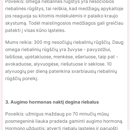
Poveikis: omega riebalinės rūgštys yra nesočiosios
riebalinės rūgštys, tai reiškia, kad medžiagų apykaitoje
jos reaguoja su kitomis molekulėmis ir palaiko kraujo
skystumą. Todėl maistingosios medžiagos gali greičiau
patekti į visas kūno ląsteles.
Mums reikia: 300 mg nesočiųjų riebalinių rūgščių. Daug
omega riebalinių rūgščių yra žuvyse - pavyzdžiui,
lašišose, upėtakiuose, menkėse, ešeriuose, taip pat -
avokaduose, alyvuogėse, riešutuose ir sėklose. 10
alyvuogių per dieną patenkina svarbiausių riebalinių
rūgščių poreikį.
3. Augimo hormonas naktį degina riebalus
Poveikis: užmigus maždaug po 70 minučių mūsų
posmegeninė liauka pradeda gaminti augimo hormoną.
Hormono užduotis: atverti riebalų ląsteles ir paruošti