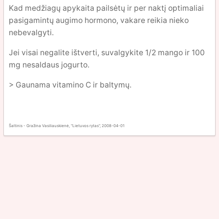
Kad medžiagų apykaita pailsėtų ir per naktį optimaliai
pasigamintų augimo hormono, vakare reikia nieko
nebevalgyti.
Jei visai negalite ištverti, suvalgykite 1/2 mango ir 100
mg nesaldaus jogurto.
> Gaunama vitamino C ir baltymų.
Šaltinis - Gražina Vasiliauskienė, "Lietuvos rytas", 2008-04-01