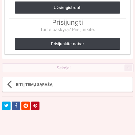
Užsiregistruoti
Prisijungti
Turite paskyrą? Prisijunkite.
Prisijunkite dabar
Sekėjai
0
EITI Į TEMŲ SĄRAŠĄ