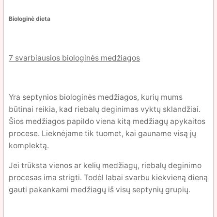
Biologinė dieta
7 svarbiausios biologinės medžiagos
Yra septynios biologinės medžiagos, kurių mums
būtinai reikia, kad riebalų deginimas vyktų sklandžiai.
Šios medžiagos papildo viena kitą medžiagų apykaitos
procese. Lieknėjame tik tuomet, kai gauname visą jų
komplektą.
Jei trūksta vienos ar kelių medžiagų, riebalų deginimo
procesas ima strigti. Todėl labai svarbu kiekvieną dieną
gauti pakankami medžiagų iš visų septynių grupių.