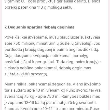
vitamino C. Todėl produktus geriausia derinti. Dienos
poreikį patenkina 110 g moliūgų sėklų.
7. Deguonis spartina riebalų deginimą
Poveikis: kai įkvepiame, mūsų plaučiuose suaktyvėja
apie 750 milijonų miniatiūrinių pūslelių (alveolių). Jos
perduoda į kraują deguonį ir paima anglies dioksidą.
Deja, dauguma kvėpuoja netinkamai, pernelyg
paviršutiniškai ir per greitai. Tada deguonies kraujyje
niekada nebūna pakankamai, riebalų deginimas
sulėtėja iki 80 procentų.
Mums reikia: pakankamai deguonies. Vieno įkvėpimo
tūris sudaro apie 10 ml vienam kg kūno svorio, tai yra
sveriančių 75 kg - apie 750 ml. Ramybės būklės mes
įkvepiame 12-16 kartų per minutę. 75 kg sveriantis
žmogus įkvepia apie 10-12 litrų oro per minutę. Pusę