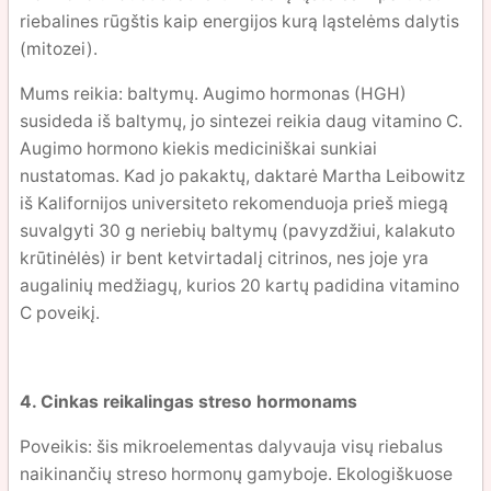
riebalines rūgštis kaip energijos kurą ląstelėms dalytis
(mitozei).
Mums reikia: baltymų. Augimo hormonas (HGH)
susideda iš baltymų, jo sintezei reikia daug vitamino C.
Augimo hormono kiekis mediciniškai sunkiai
nustatomas. Kad jo pakaktų, daktarė Martha Leibowitz
iš Kalifornijos universiteto rekomenduoja prieš miegą
suvalgyti 30 g neriebių baltymų (pavyzdžiui, kalakuto
krūtinėlės) ir bent ketvirtadalį citrinos, nes joje yra
augalinių medžiagų, kurios 20 kartų padidina vitamino
C poveikį.
4. Cinkas reikalingas streso hormonams
Poveikis: šis mikroelementas dalyvauja visų riebalus
naikinančių streso hormonų gamyboje. Ekologiškuose