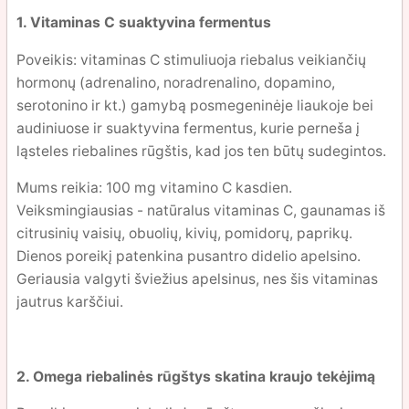
1. Vitaminas C suaktyvina fermentus
Poveikis: vitaminas C stimuliuoja riebalus veikiančių
hormonų (adrenalino, noradrenalino, dopamino,
serotonino ir kt.) gamybą posmegeninėje liaukoje bei
audiniuose ir suaktyvina fermentus, kurie perneša į
ląsteles riebalines rūgštis, kad jos ten būtų sudegintos.
Mums reikia: 100 mg vitamino C kasdien.
Veiksmingiausias - natūralus vitaminas C, gaunamas iš
citrusinių vaisių, obuolių, kivių, pomidorų, paprikų.
Dienos poreikį patenkina pusantro didelio apelsino.
Geriausia valgyti šviežius apelsinus, nes šis vitaminas
jautrus karščiui.
2. Omega riebalinės rūgštys skatina kraujo tekėjimą