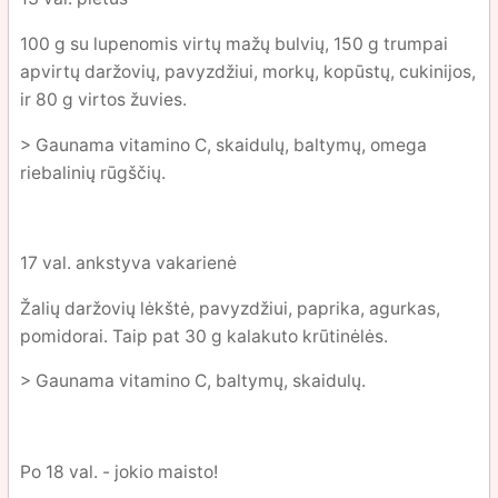
100 g su lupenomis virtų mažų bulvių, 150 g trumpai
apvirtų daržovių, pavyzdžiui, morkų, kopūstų, cukinijos,
ir 80 g virtos žuvies.
> Gaunama vitamino C, skaidulų, baltymų, omega
riebalinių rūgščių.
17 val. ankstyva vakarienė
Žalių daržovių lėkštė, pavyzdžiui, paprika, agurkas,
pomidorai. Taip pat 30 g kalakuto krūtinėlės.
> Gaunama vitamino C, baltymų, skaidulų.
Po 18 val. - jokio maisto!