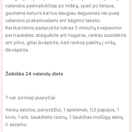
valandos pasivaikščioję po mišką, ypač po lietaus,
gauname keturis kartus daugiau deguonies nei pusę
valandos prakaituodami ant bėgimo takelio.
Kartkartėmis padarykite tokias 5 minučių kvėpavimo
pertraukėles: atsigulkite ant nugaros, rankas susidėkite
ant pilvo, giliai įkvėpkite, kad rankos pakiltų į viršų,
iškvėpkite.
Žaibiška 24 valandų dieta
7 val. pirmieji pusryčiai
Vaisių salotos, pavyzdžiui, 1 apelsinas, 1/2 papajos, 1
kivis, 1 arb. šaukštelis razinų, 1 šaukštas moliūgų sėklų
ir sezamo.