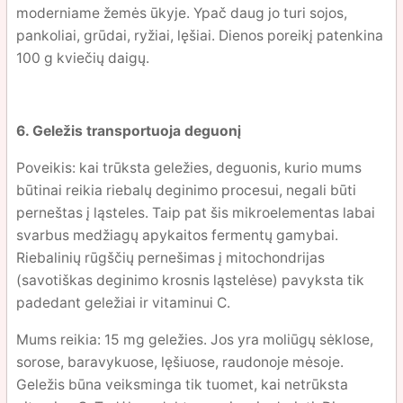
moderniame žemės ūkyje. Ypač daug jo turi sojos,
pankoliai, grūdai, ryžiai, lęšiai. Dienos poreikį patenkina
100 g kviečių daigų.
6. Geležis transportuoja deguonį
Poveikis: kai trūksta geležies, deguonis, kurio mums
būtinai reikia riebalų deginimo procesui, negali būti
perneštas į ląsteles. Taip pat šis mikroelementas labai
svarbus medžiagų apykaitos fermentų gamybai.
Riebalinių rūgščių pernešimas į mitochondrijas
(savotiškas deginimo krosnis ląstelėse) pavyksta tik
padedant geležiai ir vitaminui C.
Mums reikia: 15 mg geležies. Jos yra moliūgų sėklose,
sorose, baravykuose, lęšiuose, raudonoje mėsoje.
Geležis būna veiksminga tik tuomet, kai netrūksta