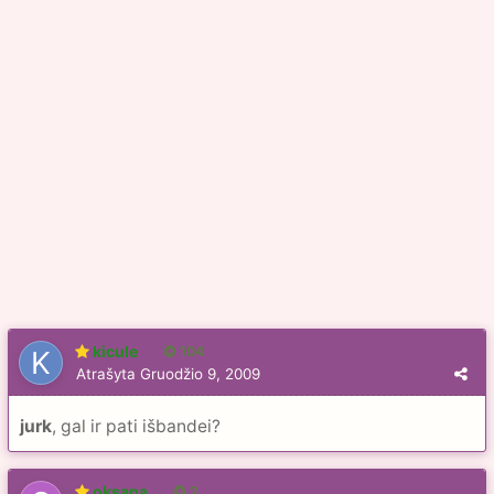
kicule
104
Atrašyta
Gruodžio 9, 2009
jurk
, gal ir pati išbandei?
oksana
2