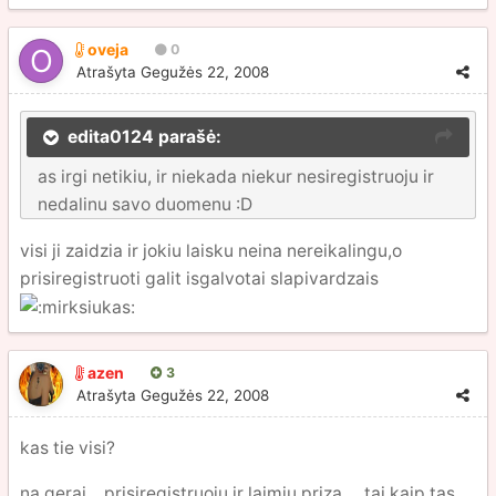
oveja
0
Atrašyta
Gegužės 22, 2008
edita0124 parašė:
as irgi netikiu, ir niekada niekur nesiregistruoju ir
nedalinu savo duomenu :D
visi ji zaidzia ir jokiu laisku neina nereikalingu,o
prisiregistruoti galit isgalvotai slapivardzais
azen
3
Atrašyta
Gegužės 22, 2008
kas tie visi?
na gerai... prisiregistruoju ir laimiu priza.... tai kaip tas