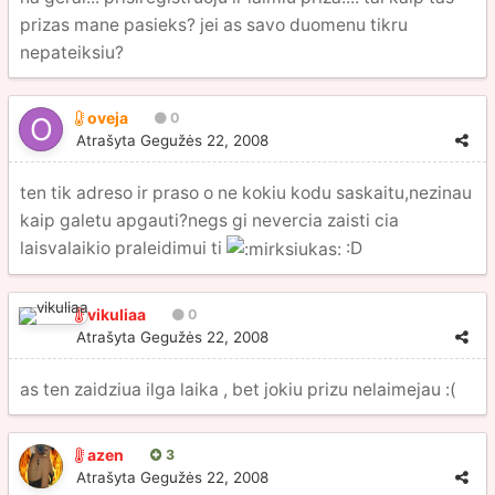
prizas mane pasieks? jei as savo duomenu tikru
nepateiksiu?
oveja
0
Atrašyta
Gegužės 22, 2008
ten tik adreso ir praso o ne kokiu kodu saskaitu,nezinau
kaip galetu apgauti?negs gi nevercia zaisti cia
laisvalaikio praleidimui ti
:D
vikuliaa
0
Atrašyta
Gegužės 22, 2008
as ten zaidziua ilga laika , bet jokiu prizu nelaimejau :(
azen
3
Atrašyta
Gegužės 22, 2008