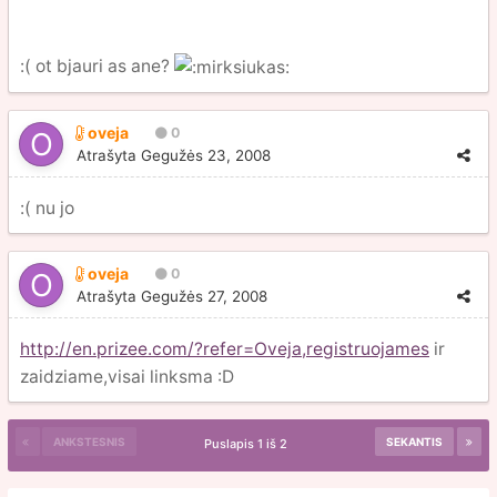
:( ot bjauri as ane?
oveja
0
Atrašyta
Gegužės 23, 2008
:( nu jo
oveja
0
Atrašyta
Gegužės 27, 2008
http://en.prizee.com/?refer=Oveja,registruojames
ir
zaidziame,visai linksma :D
ANKSTESNIS
SEKANTIS
Puslapis 1 iš 2