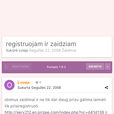
registruojam ir zaidziam
Sukūrė
oveja
Gegužės 22, 2008
Žaidimai
ANKSTESNIS
SEKANTIS
Puslapis 1 iš 2
oveja
0
Sukurta
Gegužės 22, 2008
idomus zaidimai ir ne tik dar daug prizu galima laimeti
tik prisiregistruoti
http://serv212.en.prizee.com/index.php?nc=d41d139
ir