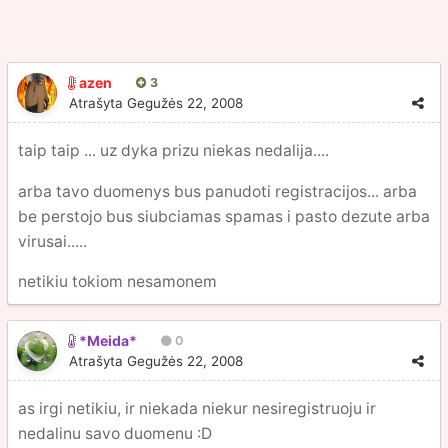
azen
3
Atrašyta
Gegužės 22, 2008
taip taip ... uz dyka prizu niekas nedalija....
arba tavo duomenys bus panudoti registracijos... arba
be perstojo bus siubciamas spamas i pasto dezute arba
virusai.....
netikiu tokiom nesamonem
*Meida*
0
Atrašyta
Gegužės 22, 2008
as irgi netikiu, ir niekada niekur nesiregistruoju ir
nedalinu savo duomenu :D