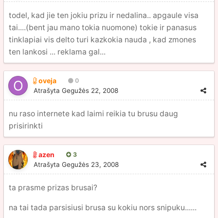
todel, kad jie ten jokiu prizu ir nedalina.. apgaule visa
tai....(bent jau mano tokia nuomone) tokie ir panasus
tinklapiai vis delto turi kazkokia nauda , kad zmones
ten lankosi ... reklama gal...
oveja
0
Atrašyta
Gegužės 22, 2008
nu raso internete kad laimi reikia tu brusu daug
prisirinkti
azen
3
Atrašyta
Gegužės 23, 2008
ta prasme prizas brusai?
na tai tada parsisiusi brusa su kokiu nors snipuku......