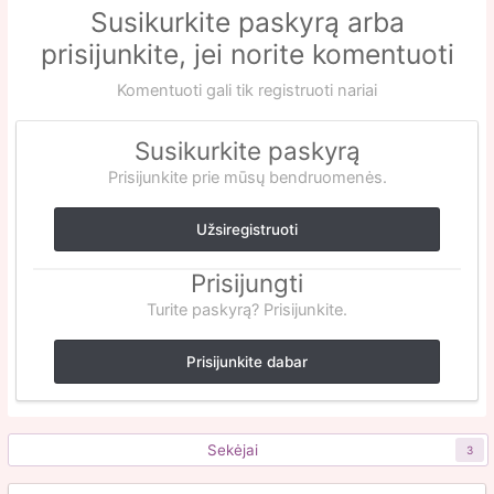
Susikurkite paskyrą arba
prisijunkite, jei norite komentuoti
Komentuoti gali tik registruoti nariai
Susikurkite paskyrą
Prisijunkite prie mūsų bendruomenės.
Užsiregistruoti
Prisijungti
Turite paskyrą? Prisijunkite.
Prisijunkite dabar
Sekėjai
3