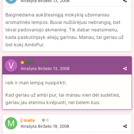
Atrašyta
Birželio 13, 2008
Baiginėdama aukštesniąją mokyklą užsimaniau
aromatinės lempos. Buvai nužiūrėjusi nebrangią, bet
tėvai padovanojo akmeninę. Tik dabar neatsimenu,
kada paskutinįsyk aliejų garinau. Manau, tai geriau už
bet kokį AmbiPur.
vėja
2
Atrašyta
Birželio 13, 2008
reik ir man lempą nusipirkti.
Kad geriau už ambi pur, tai manau vien dėl sudėties,
geriau jau eteriniu kvėpuoti, nei belem kuo.
maila
0
Atrašyta
Birželio 19, 2008