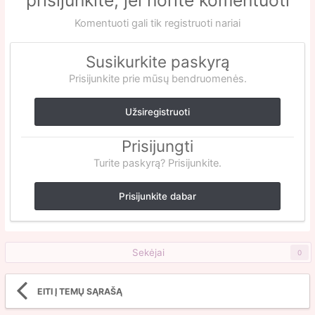
prisijunkite, jei norite komentuoti
Komentuoti gali tik registruoti nariai
Susikurkite paskyrą
Prisijunkite prie mūsų bendruomenės.
Užsiregistruoti
Prisijungti
Turite paskyrą? Prisijunkite.
Prisijunkite dabar
Sekėjai
0
EITI Į TEMŲ SĄRAŠĄ