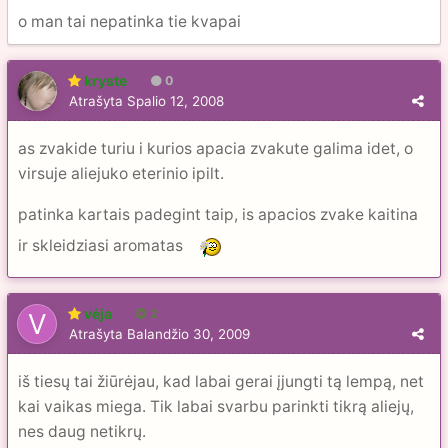
o man tai nepatinka tie kvapai
kryste
0
Atrašyta
Spalio 12, 2008
as zvakide turiu i kurios apacia zvakute galima idet, o
virsuje aliejuko eterinio ipilt.
patinka kartais padegint taip, is apacios zvake kaitina
ir skleidziasi aromatas
vėja
2
Atrašyta
Balandžio 30, 2009
iš tiesų tai žiūrėjau, kad labai gerai įjungti tą lempą, net
kai vaikas miega. Tik labai svarbu parinkti tikrą aliejų,
nes daug netikrų.