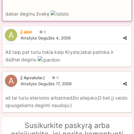
dabar deginu žvakę
akin
0
Atrašyta
Gegužės 4, 2009
Aš taip pat turiu tokia kaip Kryste,labai patinka ir
dažnai deginu
Apvalute:)
0
Atrašyta
Gegužės 17, 2009
aš tai turiu eterionio arbatmedžio aliejuko;D bet jį veido
spuogeliams deginti naudoju:)
Susikurkite paskyrą arba