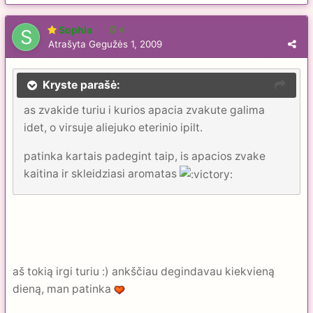
Sophia
4
Atrašyta
Gegužės 1, 2009
Kryste parašė:
as zvakide turiu i kurios apacia zvakute galima
idet, o virsuje aliejuko eterinio ipilt.
patinka kartais padegint taip, is apacios zvake
kaitina ir skleidziasi aromatas
aš tokią irgi turiu :) ankščiau degindavau kiekvieną
dieną, man patinka