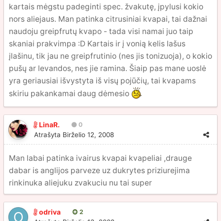
kartais mėgstu padeginti spec. žvakutę, įpylusi kokio
nors aliejaus. Man patinka citrusiniai kvapai, tai dažnai
naudoju greipfrutų kvapo - tada visi namai juo taip
skaniai prakvimpa :D Kartais ir į vonią kelis lašus
įlašinu, tik jau ne greipfrutinio (nes jis tonizuoja), o kokio
pušų ar levandos, nes jie ramina. Šiaip pas mane uoslė
yra geriausiai išvystyta iš visų pojūčių, tai kvapams
skiriu pakankamai daug dėmesio
LinaR.
0
Atrašyta
Birželio 12, 2008
Man labai patinka ivairus kvapai kvapeliai ,drauge
dabar is anglijos parveze uz dukrytes priziurejima
rinkinuka aliejuku zvakuciu nu tai super
odriva
2