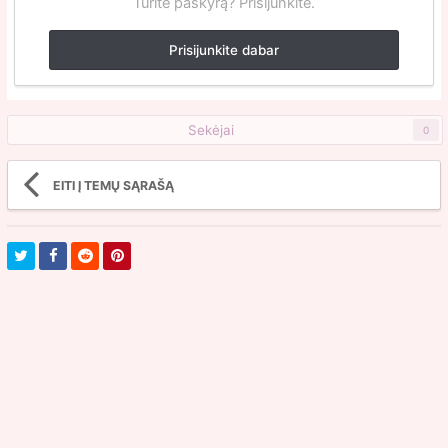
Turite paskyrą? Prisijunkite.
Prisijunkite dabar
Sekėjai
0
EITI Į TEMŲ SĄRAŠĄ