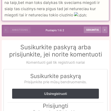
na taip,bet man toks dalykas tik sveciams miegoti ir
siaip tas ciuzinys nera pigus tad jei netureciau kur
miegoti tai ir netureciau tokio ciuzinio
ANKSTESNIS
SEKANTIS
Puslapis 1 iš 2
Susikurkite paskyrą arba
prisijunkite, jei norite komentuoti
Komentuoti gali tik registruoti nariai
Susikurkite paskyrą
Prisijunkite prie mūsų bendruomenės.
Užsiregistruoti
Prisijungti