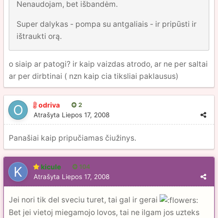
Nenaudojam, bet išbandėm.
Super dalykas - pompa su antgaliais - ir pripūsti ir
ištraukti orą.
o siaip ar patogi? ir kaip vaizdas atrodo, ar ne per saltai
ar per dirbtinai ( nzn kaip cia tiksliai paklausus)
odriva
2
Atrašyta
Liepos 17, 2008
Panašiai kaip pripučiamas čiužinys.
kicule
104
Atrašyta
Liepos 17, 2008
Jei nori tik del sveciu turet, tai gal ir gerai
Bet jei vietoj miegamojo lovos, tai ne ilgam jos uzteks