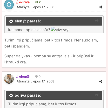
odriva
2
Atrašyta
Liepos 17, 2008
elen@ parašė:
ka manot apie sia sofa?
Turim irgi pripučiamą, bet kitos firmos. Nenaudojam,
bet išbandėm.
Super dalykas - pompa su antgaliais - ir pripūsti ir
ištraukti orą.
elen@
0
Atrašyta
Liepos 17, 2008
odriva parašė:
Turim irgi pripučiamą, bet kitos firmos.