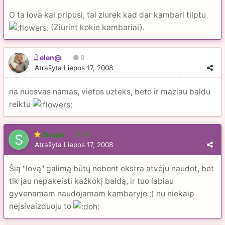
O ta lova kai pripusi, tai ziurek kad dar kambari tilptu
(Ziurint kokie kambariai).
elen@
0
Atrašyta
Liepos 17, 2008
na nuosvas namas, vietos uzteks, beto ir maziau baldu
reiktu
Snapė
13
Atrašyta
Liepos 17, 2008
Šią "lovą" galimą būtų nebent ekstra atvėju naudot, bet
tik jau nepakeisti kažkokį baldą, ir tuo labiau
gyvenamam naudojamam kambaryje ;) nu niekaip
neįsivaizduoju to