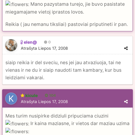
Mano pazystama turejo, jie buvo pasistate
miegamajame vietoj iprastos lovos.
Reikia ( jau nemanu tiksliai) pastoviai priputineti ir pan.
elen@
0
Atrašyta
Liepos 17, 2008
siaip reikia ir del sveciu, nes jei jau atvaziuoja, tai ne
vienas ir ne du ir siaip naudoti tam kambary, kur bus
leidziami vakarai.
kicule
104
Atrašyta
Liepos 17, 2008
Mes turim nusipirke didziuli pripuciama ciuzini
Ir kaina maziasne, ir vietos dar maziau uzima