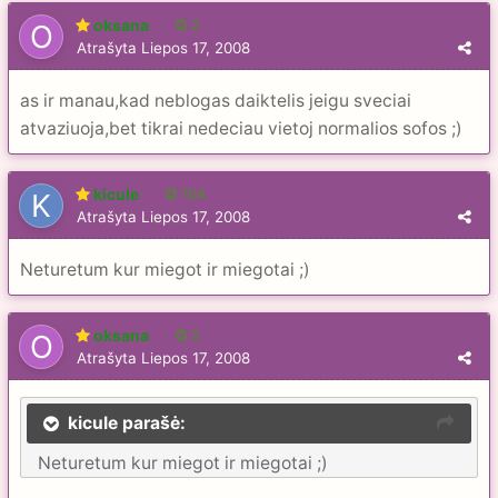
oksana
2
Atrašyta
Liepos 17, 2008
as ir manau,kad neblogas daiktelis jeigu sveciai
atvaziuoja,bet tikrai nedeciau vietoj normalios sofos ;)
kicule
104
Atrašyta
Liepos 17, 2008
Neturetum kur miegot ir miegotai ;)
oksana
2
Atrašyta
Liepos 17, 2008
kicule parašė:
Neturetum kur miegot ir miegotai ;)