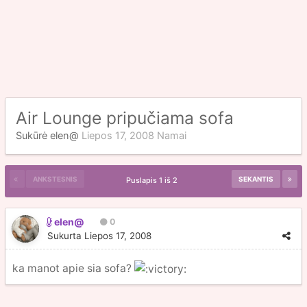
Air Lounge pripučiama sofa
Sukūrė
elen@
Liepos 17, 2008
Namai
ANKSTESNIS
SEKANTIS
Puslapis 1 iš 2
elen@
0
Sukurta
Liepos 17, 2008
ka manot apie sia sofa?