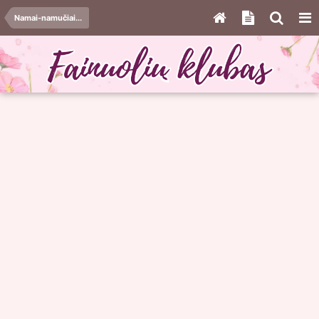
Namai-namučiai...