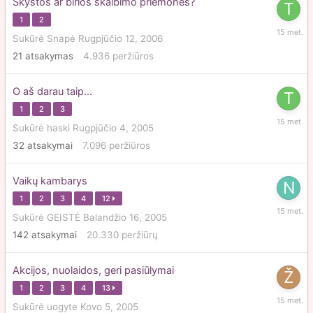
Skystos ar birios skalbimo priemonės?
1
2
Vasario
Sukūrė
Snapė
Rugpjūčio 12, 2006
4,
21
atsakymas
4.936
peržiūros
2011
O aš darau taip...
1
2
3
Vasario
Sukūrė
haski
Rugpjūčio 4, 2005
4,
32
atsakymai
7.096
peržiūros
2011
Vaikų kambarys
1
2
3
4
12
Vasario
Sukūrė
GEISTĖ
Balandžio 16, 2005
4,
142
atsakymai
20.330
peržiūrų
2011
Akcijos, nuolaidos, geri pasiūlymai
1
2
3
4
13
Sausio
Sukūrė
uogyte
Kovo 5, 2005
18,