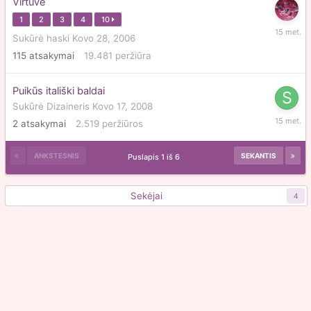
Virtuve
1
2
3
4
10
Lapkriči
Sukūrė
haski
Kovo 28, 2006
13,
115
atsakymai
19.481
peržiūra
2010
Puikūs itališki baldai
Sukūrė
Dizaineris
Kovo 17, 2008
Lapkriči
2
atsakymai
2.519
peržiūros
11,
2010
ANKSTESNIS
SEKANTIS
Puslapis 1 iš 6
Sekėjai
4