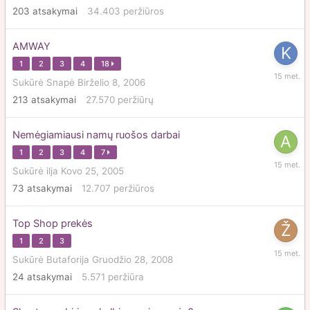
203
atsakymai
34.403
peržiūros
2011
AMWAY
1
2
3
4
18
Vasario
Sukūrė
Snapė
Birželio 8, 2006
20,
213
atsakymai
27.570
peržiūrų
2011
Nemėgiamiausi namų ruošos darbai
1
2
3
4
7
Vasario
Sukūrė
ilja
Kovo 25, 2005
18,
73
atsakymai
12.707
peržiūros
2011
Top Shop prekės
1
2
3
Vasario
Sukūrė
Butaforija
Gruodžio 28, 2008
18,
24
atsakymai
5.571
peržiūra
2011