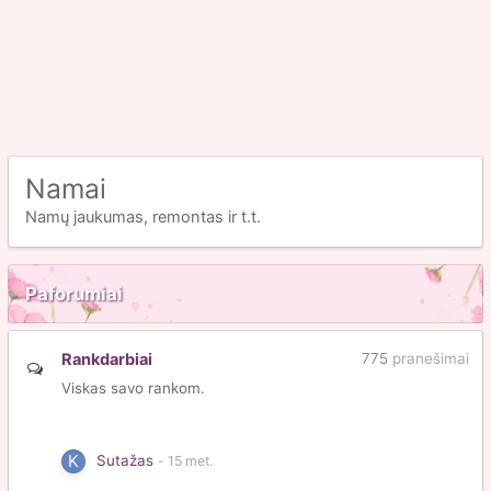
Namai
Namų jaukumas, remontas ir t.t.
Paforumiai
Rankdarbiai
775
pranešimai
Viskas savo rankom.
Sutažas