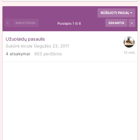
RŪŠIUOTI PAGAL
ANKSTESNIS
SEKANTIS
Puslapis 1 iš 6
Užuolaidų pasaulis
Sukūrė
kicule
Gegužės 23, 2011
Gegužė
4
atsakymai
653
peržiūros
23,
2011