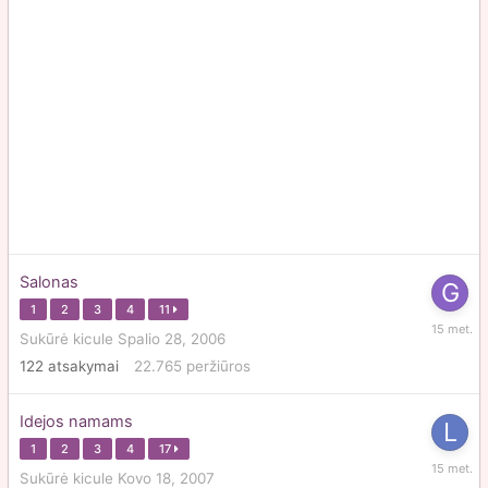
Salonas
1
2
3
4
11
Gegužė
Sukūrė
kicule
Spalio 28, 2006
12,
122
atsakymai
22.765
peržiūros
2011
Idejos namams
1
2
3
4
17
Kovo
Sukūrė
kicule
Kovo 18, 2007
7,