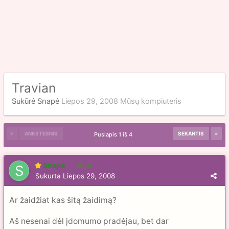
Travian
Sukūrė
Snapė
Liepos 29, 2008
Mūsų kompiuteris
ANKSTESNIS
SEKANTIS
Puslapis 1 iš 4
Snapė
13
Sukurta
Liepos 29, 2008
Ar žaidžiat kas šitą žaidimą?
Aš nesenai dėl įdomumo pradėjau, bet dar