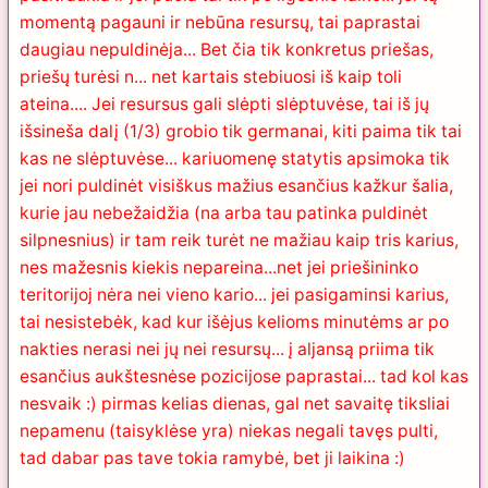
momentą pagauni ir nebūna resursų, tai paprastai
daugiau nepuldinėja... Bet čia tik konkretus priešas,
priešų turėsi n... net kartais stebiuosi iš kaip toli
ateina.... Jei resursus gali slėpti slėptuvėse, tai iš jų
išsineša dalį (1/3) grobio tik germanai, kiti paima tik tai
kas ne slėptuvėse... kariuomenę statytis apsimoka tik
jei nori puldinėt visiškus mažius esančius kažkur šalia,
kurie jau nebežaidžia (na arba tau patinka puldinėt
silpnesnius) ir tam reik turėt ne mažiau kaip tris karius,
nes mažesnis kiekis nepareina...net jei priešininko
teritorijoj nėra nei vieno kario... jei pasigaminsi karius,
tai nesistebėk, kad kur išėjus kelioms minutėms ar po
nakties nerasi nei jų nei resursų... į aljansą priima tik
esančius aukštesnėse pozicijose paprastai... tad kol kas
nesvaik :) pirmas kelias dienas, gal net savaitę tiksliai
nepamenu (taisyklėse yra) niekas negali tavęs pulti,
tad dabar pas tave tokia ramybė, bet ji laikina :)