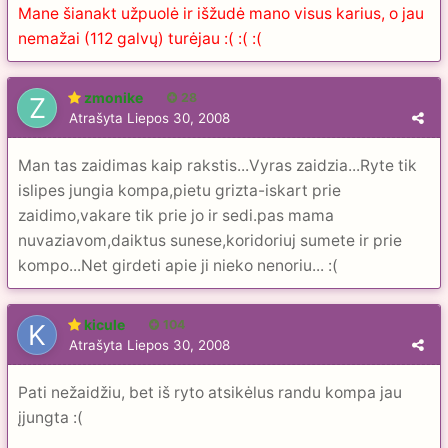
Mane šianakt užpuolė ir išžudė mano visus karius, o jau
nemažai (112 galvų) turėjau :( :( :(
zmonike
28
Atrašyta
Liepos 30, 2008
Man tas zaidimas kaip rakstis...Vyras zaidzia...Ryte tik
islipes jungia kompa,pietu grizta-iskart prie
zaidimo,vakare tik prie jo ir sedi.pas mama
nuvaziavom,daiktus sunese,koridoriuj sumete ir prie
kompo...Net girdeti apie ji nieko nenoriu... :(
kicule
104
Atrašyta
Liepos 30, 2008
Pati nežaidžiu, bet iš ryto atsikėlus randu kompa jau
įjungta :(