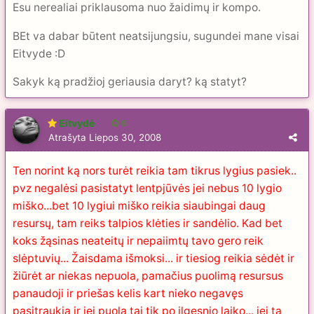
Esu nerealiai priklausoma nuo žaidimų ir kompo.
BEt va dabar būtent neatsijungsiu, sugundei mane visai
Eitvyde :D
Sakyk ką pradžioj geriausia daryt? ką statyt?
Eitvydė
6
Atrašyta
Liepos 30, 2008
Ten norint ką nors turėt reikia tam tikrus lygius pasiek..
pvz negalėsi pasistatyt lentpjūvės jei nebus 10 lygio
miško...bet 10 lygiui miško reikia siaubingai daug
resursų, tam reiks talpios klėties ir sandėlio. Kad bet
koks žąsinas neateitų ir nepaiimtų tavo gero reik
slėptuvių... Žaisdama išmoksi... ir tiesiog reikia sėdėt ir
žiūrėt ar niekas nepuola, pamačius puolimą resursus
panaudoji ir priešas kelis kart nieko negavęs
pasitraukia ir jei puola tai tik po ilgesnio laiko... jei tą