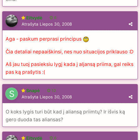
Eitvydė
6
Atrašyta
Liepos 30, 2008
Aga - paskum perprasi principus
Čia detaliai nepaaiškinsi, nes nuo situacijos priklauso :D
Aš jau tuoj pasieksiu lygį kada į aljansą priima, gal reiks
pas ką prašytis :(
Snapė
13
Atrašyta
Liepos 30, 2008
O koks lygis turi būt kad į aliansą priimtų? Ir išvis ką
gero duoda tas aliansas?
Eitvydė
6