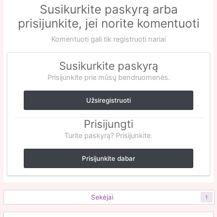
Susikurkite paskyrą arba
prisijunkite, jei norite komentuoti
Komentuoti gali tik registruoti nariai
Susikurkite paskyrą
Prisijunkite prie mūsų bendruomenės.
Užsiregistruoti
Prisijungti
Turite paskyrą? Prisijunkite.
Prisijunkite dabar
Sekėjai
1