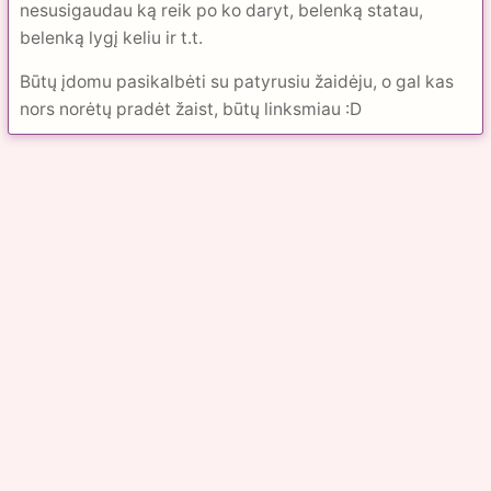
nesusigaudau ką reik po ko daryt, belenką statau,
belenką lygį keliu ir t.t.
Būtų įdomu pasikalbėti su patyrusiu žaidėju, o gal kas
nors norėtų pradėt žaist, būtų linksmiau :D