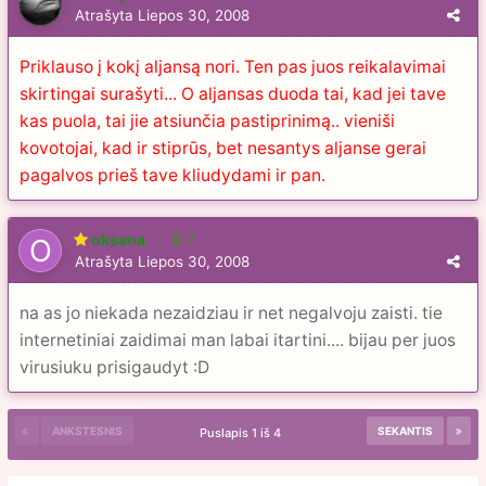
Atrašyta
Liepos 30, 2008
Priklauso į kokį aljansą nori. Ten pas juos reikalavimai
skirtingai surašyti... O aljansas duoda tai, kad jei tave
kas puola, tai jie atsiunčia pastiprinimą.. vieniši
kovotojai, kad ir stiprūs, bet nesantys aljanse gerai
pagalvos prieš tave kliudydami ir pan.
oksana
2
Atrašyta
Liepos 30, 2008
na as jo niekada nezaidziau ir net negalvoju zaisti. tie
internetiniai zaidimai man labai itartini.... bijau per juos
virusiuku prisigaudyt :D
ANKSTESNIS
SEKANTIS
Puslapis 1 iš 4