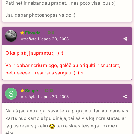
Pati net ir nebandau pradėt... nes poto visai bus :(
Jau dabar photoshopas valdo :(
Eitvydė
6
Atrašyta
Liepos 30, 2008
O kaip aš jį suprantu :) :) ;)
Va ir dabar noriu miego, galėčiau prigulti ir snustert,,
bet neeeee .. resursus saugau :( :( :(
Snapė
13
Atrašyta
Liepos 30, 2008
Na aš jau antra gal savaitė kaip grajinu, tai jau mane vis
karts nuo karto užpuldinėja, tai aš vis ką nors statau ar
lygius resursų keliu
tai reiškias teisinga linkme ir
einu.