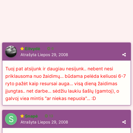
Eitvydė
6
Atrašyta
Liepos 29, 2008
Tuoj pat atsijunk ir daugiau nesijunk.. nebent nesi
priklausoma nuo žaidimų... būdama pelėda keliuosi 6-7
ryto pažėt kaip resursai auga... visą dieną žaidimas
įjungtas.. net darbe... sėdžiu laukiu šašlų (gamtoj), o
galvoj viea mintis "ar niekas nepuola"... :D
Snapė
13
Atrašyta
Liepos 29, 2008