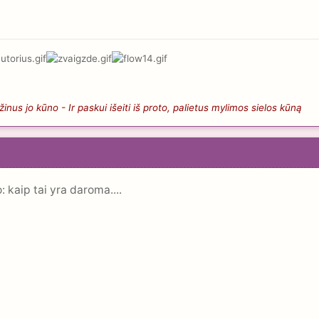
nus jo kūno - Ir paskui išeiti iš proto, palietus mylimos sielos kūną
 kaip tai yra daroma....