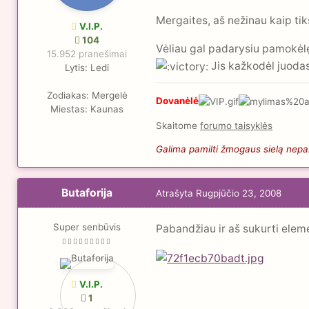
Mergaites, aš nežinau kaip tiksl
V.I.P.
104
Vėliau gal padarysiu pamokėlę,
15.952 pranešimai
Jis kažkodėl juodas
Lytis:
Ledi
Zodiakas:
Mergelė
Dovanėlė
Miestas:
Kaunas
Skaitome
forumo taisyklės
Galima pamilti žmogaus sielą nepaži
Butaforija
Atrašyta
Rugpjūčio 23, 2008
Super senbūvis
Pabandžiau ir aš sukurti elem
V.I.P.
1