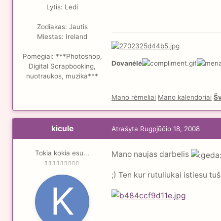
Lytis:
Ledi
Zodiakas:
Jautis
Miestas:
Ireland
Pomėgiai:
***Photoshop,
Dovanėlė
Digital Scrapbooking,
nuotraukos, muzika***
Mano rėmeliai
Mano kalendoriai
Šv
kicule
Atrašyta
Rugpjūčio 18, 2008
Tokia kokia esu...
Mano naujas darbelis
;) Ten kur rutuliukai istiesu tu