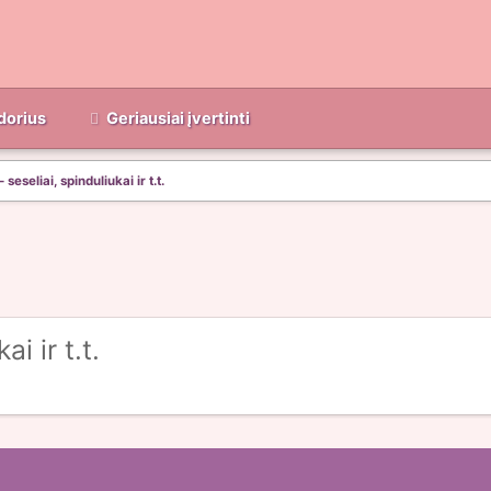
dorius
Geriausiai įvertinti
seseliai, spinduliukai ir t.t.
i ir t.t.