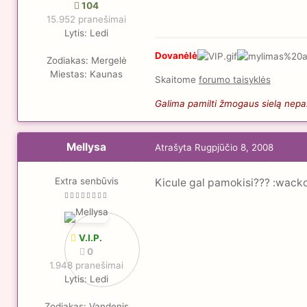
104
15.952 pranešimai
Lytis:
Ledi
Dovanėlė
Zodiakas:
Mergelė
Miestas:
Kaunas
Skaitome
forumo taisyklės
Galima pamilti žmogaus sielą nepaži
Mellysa
Atrašyta
Rugpjūčio 8, 2008
Extra senbūvis
Kicule gal pamokisi??? :wacko:
V.I.P.
0
1.948 pranešimai
Lytis:
Ledi
Zodiakas:
Vandenis