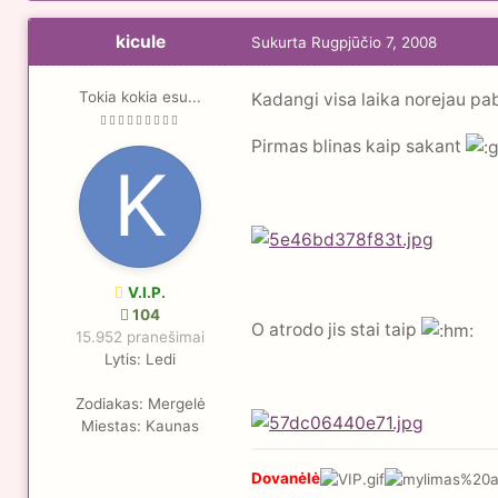
kicule
Sukurta
Rugpjūčio 7, 2008
Tokia kokia esu...
Kadangi visa laika norejau pa
Pirmas blinas kaip sakant
V.I.P.
104
O atrodo jis stai taip
15.952 pranešimai
Lytis:
Ledi
Zodiakas:
Mergelė
Miestas:
Kaunas
Dovanėlė