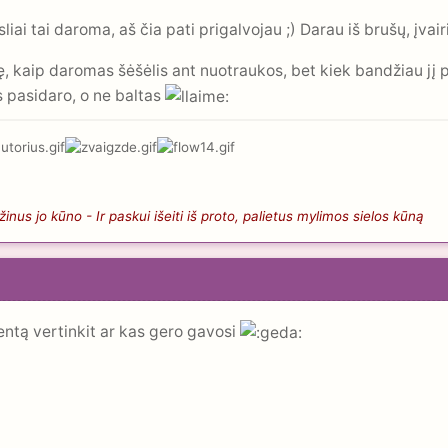
iai tai daroma, aš čia pati prigalvojau ;) Darau iš brušų, įvairi
 kaip daromas šėšėlis ant nuotraukos, bet kiek bandžiau jį p
 pasidaro, o ne baltas
nus jo kūno - Ir paskui išeiti iš proto, palietus mylimos sielos kūną
entą vertinkit ar kas gero gavosi