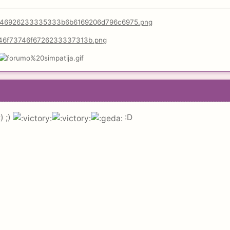
) ;)
:D