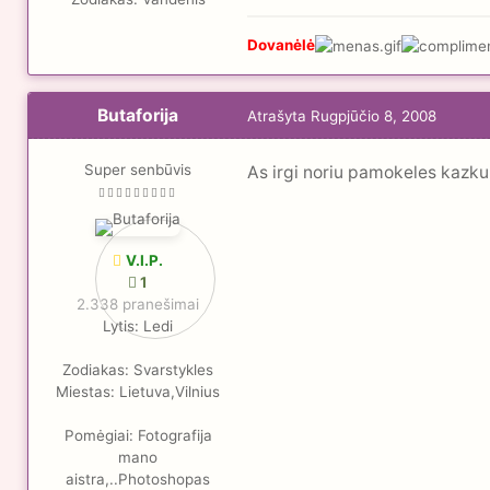
Dovanėlė
Butaforija
Atrašyta
Rugpjūčio 8, 2008
Super senbūvis
As irgi noriu pamokeles kazkur
V.I.P.
1
2.338 pranešimai
Lytis:
Ledi
Zodiakas:
Svarstykles
Miestas:
Lietuva,Vilnius
Pomėgiai:
Fotografija
mano
aistra,..Photoshopas