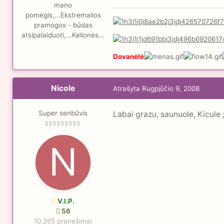
mano
pomėgis,...Ekstremalios
pramogos - būdas
atsipalaiduoti,...Kelionės...
Dovanėlė
Nicole
Atrašyta
Rugpjūčio 9, 2008
Super senbūvis
Labai grazu, saunuole, Kicule ;
V.I.P.
56
10.265 pranešimai