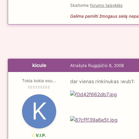
Skaitome
forumo taisyklės
Galima pamilti žmogaus sielą nepaži
kicule
Atrašyta
Rugpjūčio 8, 2008
Tokia kokia esu...
dar vienas rinkinukas :wub1:
V.I.P.