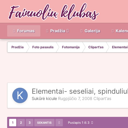
Forumas
Pradžia
Galerija
Kalen
Pradžia
Foto pasaulis
Fotomanija
Clipart'as
Elementai- 
Elementai- seseliai, spinduliuka
Sukūrė
kicule
Rugpjūčio 7, 2008
Clipart'as
1
2
3
Puslapis 1 iš 3
SEKANTIS