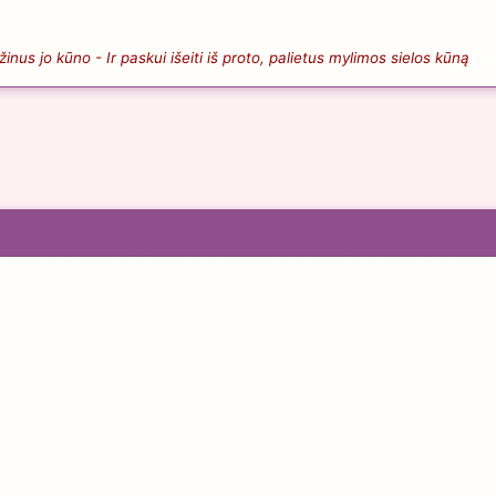
nus jo kūno - Ir paskui išeiti iš proto, palietus mylimos sielos kūną