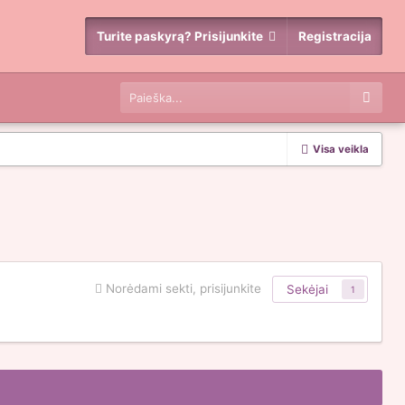
Turite paskyrą? Prisijunkite
Registracija
Visa veikla
Norėdami sekti, prisijunkite
Sekėjai
1