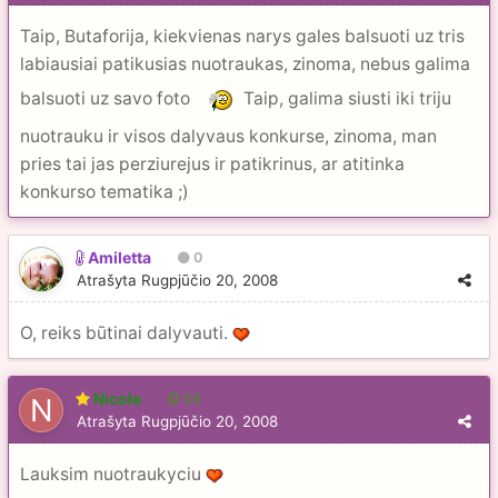
Taip, Butaforija, kiekvienas narys gales balsuoti uz tris
labiausiai patikusias nuotraukas, zinoma, nebus galima
balsuoti uz savo foto
Taip, galima siusti iki triju
nuotrauku ir visos dalyvaus konkurse, zinoma, man
pries tai jas perziurejus ir patikrinus, ar atitinka
konkurso tematika ;)
Amiletta
0
Atrašyta
Rugpjūčio 20, 2008
O, reiks būtinai dalyvauti.
Nicole
56
Atrašyta
Rugpjūčio 20, 2008
Lauksim nuotraukyciu