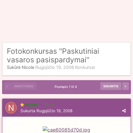
Fotokonkursas ''Paskutiniai
vasaros pasispardymai''
Sukūrė
Nicole
Rugpjūčio 19, 2008
Konkursai
ANKSTESNIS
SEKANTIS
Puslapis 1 iš 4
Nicole
56
Sukurta
Rugpjūčio 19, 2008