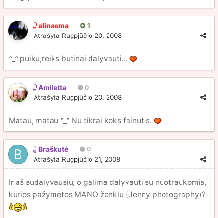
alinaema
1
Atrašyta
Rugpjūčio 20, 2008
^_^ puiku,reiks butinai dalyvauti...
Amiletta
0
Atrašyta
Rugpjūčio 20, 2008
Matau, matau ^_^ Nu tikrai koks fainutis.
Braškutė
0
Atrašyta
Rugpjūčio 21, 2008
Ir aš sudalyvausiu, o galima dalyvauti su nuotraukomis,
kurios pažymėtos MANO ženklu (Jenny photography)?