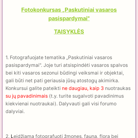
Fotokonkursas „Paskutiniai vasaros
pasispardymai"
TAISYKLĖS
1. Fotografuojate tematika „Paskutiniai vasaros
pasispardymai". Joje turi atsispindėti vasaros spalvos
bei kiti vasaros sezonui būdingi veiksmai ir objektai,
gali būti net pati geriausia jūsų atostogų akimirka.
Konkursui galite pateikti
ne daugiau, kaip 3
nuotraukas
su jų pavadinimais
(t.y. turite sugalvoti pavadinimus
kiekvienai nuotraukai). Dalyvauti gali visi forumo
dalyviai.
2.
L
eidžiama fotografuoti žmones, fauna, flora bei