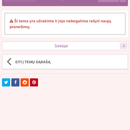
Ši tema yra užrakinta ir joje nebegalima rašyti naujų
pranešimų.
Sekėjai
3
EITI Į TEMŲ SĄRAŠĄ