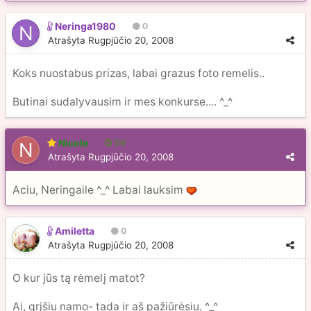
Neringa1980
0
Atrašyta
Rugpjūčio 20, 2008
Koks nuostabus prizas, labai grazus foto remelis..
Butinai sudalyvausim ir mes konkurse.... ^_^
Nicole
56
Atrašyta
Rugpjūčio 20, 2008
Aciu, Neringaile ^_^ Labai lauksim
Amiletta
0
Atrašyta
Rugpjūčio 20, 2008
O kur jūs tą rėmelį matot?
Ai, grįšiu namo- tada ir aš pažiūrėsiu. ^_^