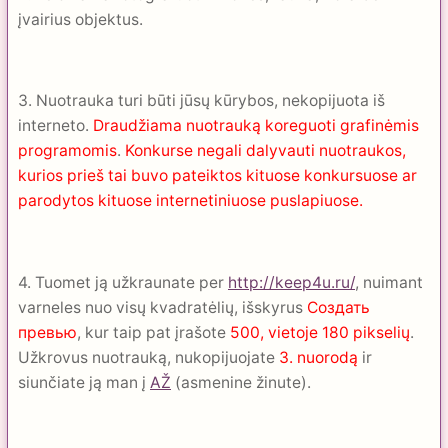
įvairius objektus.
3. Nuotrauka turi būti jūsų kūrybos, nekopijuota iš
interneto.
Draudžiama nuotrauką koreguoti grafinėmis
programomis
.
Konkurse negali dalyvauti nuotraukos,
kurios prieš tai buvo pateiktos kituose konkursuose ar
parodytos kituose internetiniuose puslapiuose.
4. Tuomet ją užkraunate per
http://keep4u.ru/
, nuimant
varneles nuo visų kvadratėlių, išskyrus
Создать
превью
, kur taip pat įrašote
500, vietoje 180 pikselių
.
Užkrovus nuotrauką, nukopijuojate
3. nuorodą
ir
siunčiate ją man į
AŽ
(asmenine žinute).