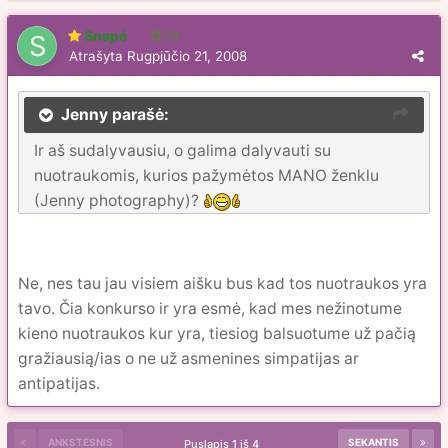
Snapė
13
Atrašyta
Rugpjūčio 21, 2008
Jenny parašė:
Ir aš sudalyvausiu, o galima dalyvauti su
nuotraukomis, kurios pažymėtos MANO ženklu
(Jenny photography)?
Ne, nes tau jau visiem aišku bus kad tos nuotraukos yra
tavo. Čia konkurso ir yra esmė, kad mes nežinotume
kieno nuotraukos kur yra, tiesiog balsuotume už pačią
gražiausią/ias o ne už asmenines simpatijas ar
antipatijas.
ANKSTESNIS
SEKANTIS
Puslapis 1 iš 4