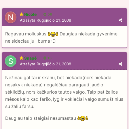
Nicole
56
Atrašyta
Rugpjūčio 21, 2008
Ragavau moliuskus
Daugiau niekada gyvenime
neisideciau ju i burna :D
Snapė
13
Atrašyta
Rugpjūčio 21, 2008
Nežinau gal tai ir skanu, bet niekada(nors niekada
nesakyk niekada) negalėčiau paragauti jaučio
sėklidžių. nors kažkurios tautos valgo. Taip pat žalios
mėsos kaip kad faršo, lyg ir vokiečiai valgo sumuštinius
su žaliu faršu.
Daugiau taip staigiai nesumastau