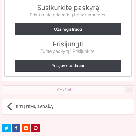
Susikurkite paskyrą
Prisijunkite prie mūsų bendruomenės.
Užsiregistruoti
Prisijungti
Turite paskyrą? Prisijunkite.
Prisijunkite dabar
Sekėjai
0
EITI Į TEMŲ SĄRAŠĄ