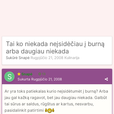
Tai ko niekada neįsidėčiau į burną
arba daugiau niekada
Sukūrė
Snapė
Rugpjūčio 21, 2008
Kulinarija
Snapė
13
Sukurta
Rugpjūčio 21, 2008
Ar yra toks patiekalas kurio neįsidėtumėt į burną? Arba
jau gal kažką ragavot, bet jau daugiau niekada. Galbūt
tai sūrus ar saldus, rūgštus ar kartus, nesvarbu,
pasidalinkit patirtimi