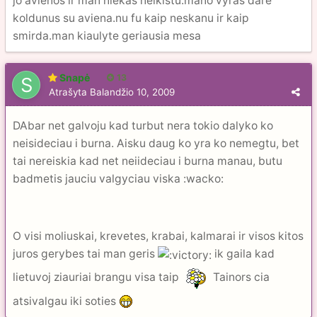
jo avienos ir man niekas neikistu.mano vyras dare
koldunus su aviena.nu fu kaip neskanu ir kaip
smirda.man kiaulyte geriausia mesa
Snapė
13
Atrašyta
Balandžio 10, 2009
DAbar net galvoju kad turbut nera tokio dalyko ko
neisideciau i burna. Aisku daug ko yra ko nemegtu, bet
tai nereiskia kad net neiideciau i burna manau, butu
badmetis jauciu valgyciau viska :wacko:
O visi moliuskai, krevetes, krabai, kalmarai ir visos kitos
juros gerybes tai man geris
ik gaila kad
lietuvoj ziauriai brangu visa taip
Tainors cia
atsivalgau iki soties