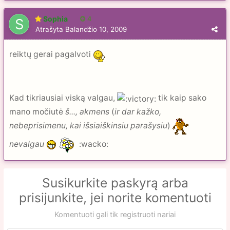
Sophia
4
Atrašyta
Balandžio 10, 2009
reiktų gerai pagalvoti
Kad tikriausiai viską valgau,
tik kaip sako
mano močiutė
š..., akmens
(
ir dar kažko,
nebeprisimenu, kai išsiaiškinsiu parašysiu
)
nevalgau
:wacko:
Susikurkite paskyrą arba
prisijunkite, jei norite komentuoti
Komentuoti gali tik registruoti nariai