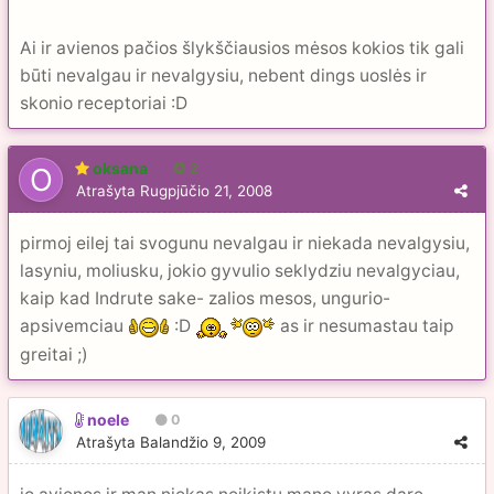
Ai ir avienos pačios šlykščiausios mėsos kokios tik gali
būti nevalgau ir nevalgysiu, nebent dings uoslės ir
skonio receptoriai :D
oksana
2
Atrašyta
Rugpjūčio 21, 2008
pirmoj eilej tai svogunu nevalgau ir niekada nevalgysiu,
lasyniu, moliusku, jokio gyvulio seklydziu nevalgyciau,
kaip kad Indrute sake- zalios mesos, ungurio-
apsivemciau
:D
as ir nesumastau taip
greitai ;)
noele
0
Atrašyta
Balandžio 9, 2009