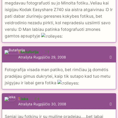
megdavau fotografuoti su jo Minolta fotiku..Veliau kai
isigijau Kodak Easyshare Z740 sia aistra atgaivinau :D Ir
pati dabar ziurineju geresnes kokybes fotikus, bet
veidrodinio nezadu pirkti, kol nepradesiu uzsiimti savo
verslu :D Man labiau patinka fotografuoti zmones
gamtos apsuptyje
Butaforija
1
Atrašyta
Rugpjūčio 29, 2008
Fotografija visada man patiko, bet rimčiau ją domėtis
pradėjau gimus dukrytei, kaip tik sutapo kad tuo metu
įsigyjau ir labai gera fotika
ieka
4
Atrašyta
Rugpjūčio 30, 2008
Seniai jau fotkinu ir su muiline pradejau.....bet labai