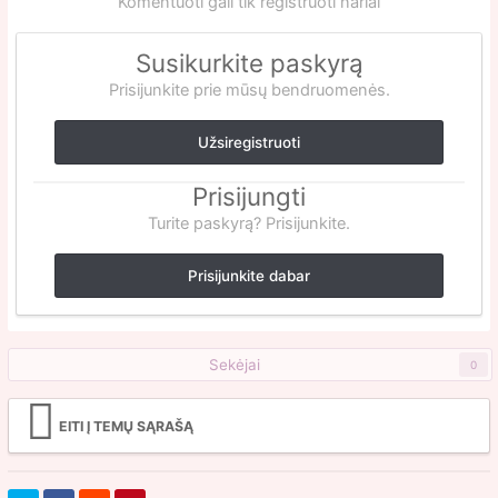
Komentuoti gali tik registruoti nariai
Susikurkite paskyrą
Prisijunkite prie mūsų bendruomenės.
Užsiregistruoti
Prisijungti
Turite paskyrą? Prisijunkite.
Prisijunkite dabar
Sekėjai
0
EITI Į TEMŲ SĄRAŠĄ