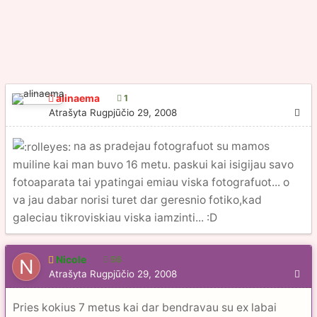
alinaema
1
Atrašyta
Rugpjūčio 29, 2008
na as pradejau fotografuot su mamos
muiline kai man buvo 16 metu. paskui kai isigijau savo
fotoaparata tai ypatingai emiau viska fotografuot... o
va jau dabar norisi turet dar geresnio fotiko,kad
galeciau tikroviskiau viska iamzinti... :D
Nicole
56
Atrašyta
Rugpjūčio 29, 2008
Pries kokius 7 metus kai dar bendravau su ex labai