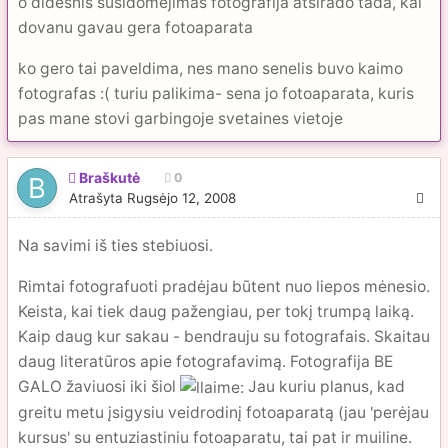
o didesnis susidomejimas fotografija atsirado tada, kai
dovanu gavau gera fotoaparata
ko gero tai paveldima, nes mano senelis buvo kaimo
fotografas :( turiu palikima- sena jo fotoaparata, kuris
pas mane stovi garbingoje svetaines vietoje
Braškutė
0
Atrašyta
Rugsėjo 12, 2008
Na savimi iš ties stebiuosi.
Rimtai fotografuoti pradėjau būtent nuo liepos mėnesio.
Keista, kai tiek daug pažengiau, per tokį trumpą laiką.
Kaip daug kur sakau - bendrauju su fotografais. Skaitau
daug literatūros apie fotografavimą. Fotografija BE
GALO žaviuosi iki šiol
Jau kuriu planus, kad
greitu metu įsigysiu veidrodinį fotoaparatą (jau 'perėjau
kursus' su entuziastiniu fotoaparatu, tai pat ir muiline.