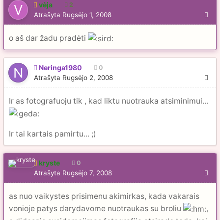
vėja
2
Atrašyta
Rugsėjo 1, 2008
o aš dar žadu pradėti
Neringa1980
0
Atrašyta
Rugsėjo 2, 2008
Ir as fotografuoju tik , kad liktu nuotrauka atsiminimui...
Ir tai kartais pamirtu... ;)
kryste
0
Atrašyta
Rugsėjo 7, 2008
as nuo vaikystes prisimenu akimirkas, kada vakarais
vonioje patys darydavome nuotraukas su broliu
,