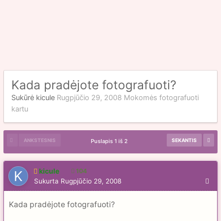
Kada pradėjote fotografuoti?
Sukūrė
kicule
Rugpjūčio 29, 2008
Mokomės fotografuoti
kartu
ANKSTESNIS
SEKANTIS
Puslapis 1 iš 2
kicule
104
Sukurta
Rugpjūčio 29, 2008
Kada pradėjote fotografuoti?