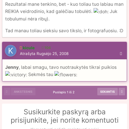
Rezultatai mane tenkino, bet - kuo toliau tuo labiau man
REIKIA veidrodinio, kad galėčiau tobulėti.
Juk
tobulumui nėra ribų).
Tad manau toliau sieksiu savo tikslo, ir fotografuosiu. :D
kicule
104
Atrašyta
Rugsėjo 25, 2008
Jenny
, labai smagu, tavo nuotraukytės tikrai puikios
Sekmės tau
ANKSTESNIS
SEKANTIS
Puslapis 1 iš 2
Susikurkite paskyrą arba
prisijunkite, jei norite komentuoti