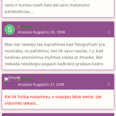
noriu ir kursus nueiti kad del savo malonumo
patobuleciau....
Snapė
13
Atrašyta
Rugpjūčio 30, 2008
Man dar neatėjo tas supratimas kad fotografuoti yra
nuostabu, nu pafotkinu, bet tik savo naudai, t.y. kad
turėčiau atsiminimui mylimas vietas ar žmones. Bet
niekada nesistegiu pagauti kažkokio gražaus kadro.
Eitvydė
6
Atrašyta
Rugpjūčio 31, 2008
Kai tik fotiką nusipirkau, o svajojau labai seniai, dar
vidurinės laikais...