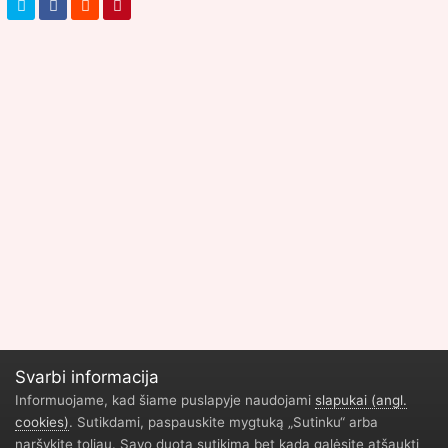
Svarbi informacija
Informuojame, kad šiame puslapyje naudojami
slapukai (angl.
cookies)
. Sutikdami, paspauskite mygtuką „Sutinku“ arba
naršykite toliau. Savo duotą sutikimą bet kada galėsite atšaukti