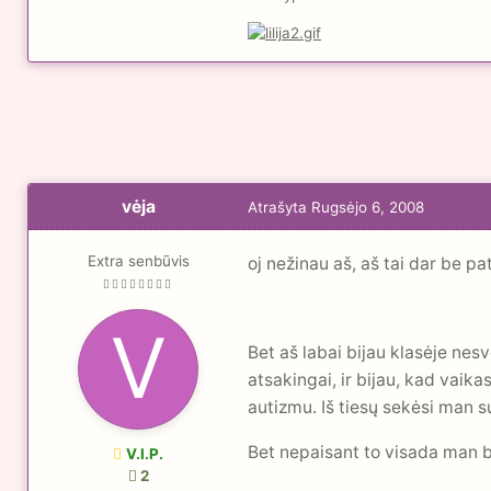
vėja
Atrašyta
Rugsėjo 6, 2008
Extra senbūvis
oj nežinau aš, aš tai dar be pat
Bet aš labai bijau klasėje nesv
atsakingai, ir bijau, kad vaik
autizmu. Iš tiesų sekėsi man su
Bet nepaisant to visada man bais
V.I.P.
2