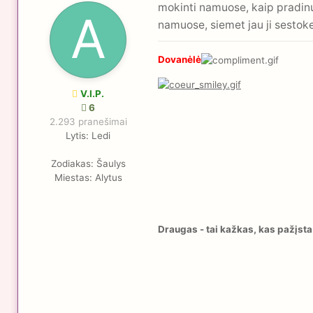
mokinti namuose, kaip pradinu
namuose, siemet jau ji sestoke
Dovanėlė
V.I.P.
6
2.293 pranešimai
Lytis:
Ledi
Zodiakas:
Šaulys
Miestas:
Alytus
Draugas - tai kažkas, kas pažįsta d