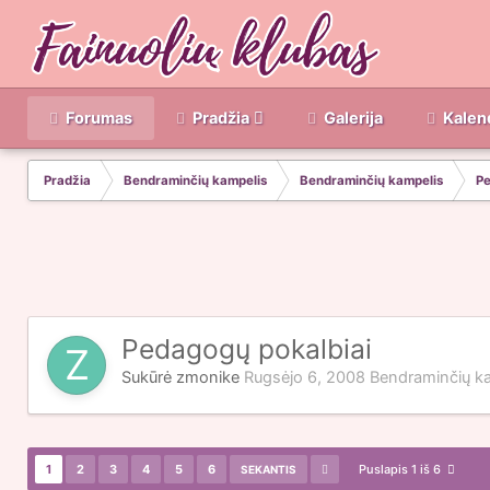
Forumas
Pradžia
Galerija
Kalen
Pradžia
Bendraminčių kampelis
Bendraminčių kampelis
Pe
Pedagogų pokalbiai
Sukūrė
zmonike
Rugsėjo 6, 2008
Bendraminčių k
1
2
3
4
5
6
Puslapis 1 iš 6
SEKANTIS