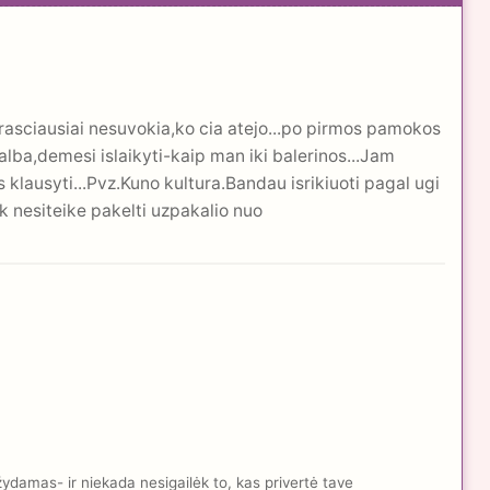
prasciausiai nesuvokia,ko cia atejo...po pirmos pamokos
kalba,demesi islaikyti-kaip man iki balerinos...Jam
s klausyti...Pvz.Kuno kultura.Bandau isrikiuoti pagal ugi
tiek nesiteike pakelti uzpakalio nuo
žydamas- ir niekada nesigailėk to, kas privertė tave