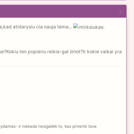
,kad atidarysiu cia nauja tema...
Kokiu ten popieriu reikia-gal zinot?Ir kokie vaikai yra
žydamas- ir niekada nesigailėk to, kas privertė tave