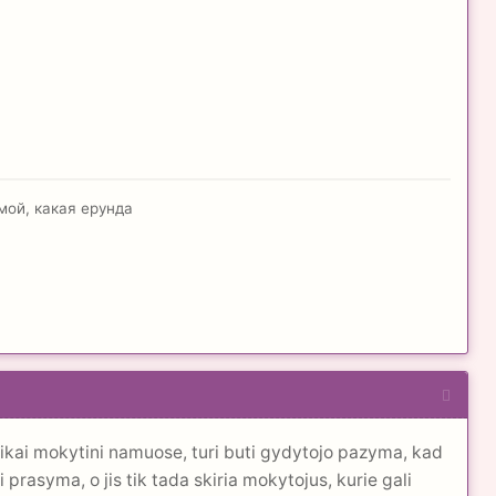
 мой, какая ерунда
aikai mokytini namuose, turi buti gydytojo pazyma, kad
 prasyma, o jis tik tada skiria mokytojus, kurie gali