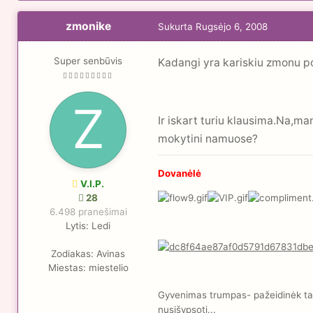
zmonike
Sukurta
Rugsėjo 6, 2008
Super senbūvis
Kadangi yra kariskiu zmonu po
Ir iskart turiu klausima.Na,ma
mokytini namuose?
Dovanėlė
V.I.P.
28
6.498 pranešimai
Lytis:
Ledi
Zodiakas:
Avinas
Miestas:
miestelio
Gyvenimas trumpas- pažeidinėk taisy
nusišypsoti...