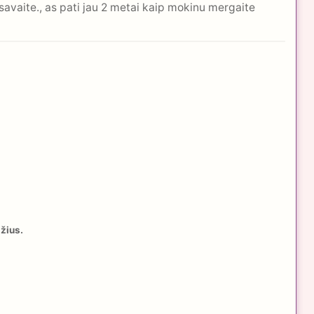
avaite., as pati jau 2 metai kaip mokinu mergaite
džius.