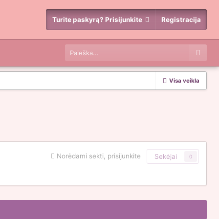
Turite paskyrą? Prisijunkite
Registracija
Visa veikla
Norėdami sekti, prisijunkite
Sekėjai
0