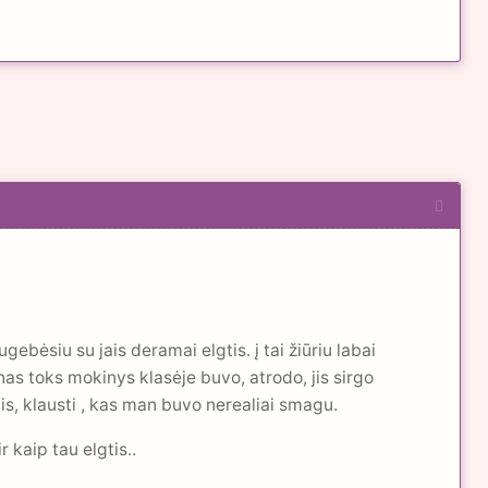
gebėsiu su jais deramai elgtis. į tai žiūriu labai
nas toks mokinys klasėje buvo, atrodo, jis sirgo
tis, klausti , kas man buvo nerealiai smagu.
r kaip tau elgtis..