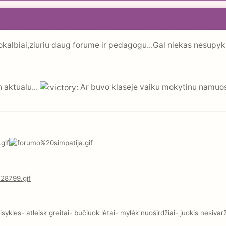
kalbiai,ziuriu daug forume ir pedagogu...Gal niekas nesupyks
n aktualu...
Ar buvo klaseje vaiku mokytinu namuose?
kles- atleisk greitai- bučiuok lėtai- mylėk nuoširdžiai- juokis nesivar