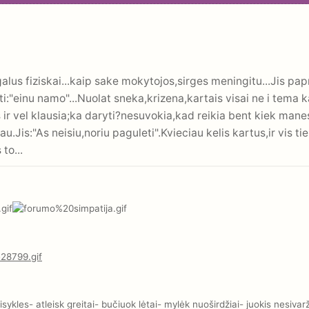
lus fiziskai...kaip sake mokytojos,sirges meningitu...Jis pa
sti:"einu namo"...Nuolat sneka,krizena,kartais visai ne i tema 
is ir vel klausia;ka daryti?nesuvokia,kad reikia bent kiek mane
ciau.Jis:"As neisiu,noriu paguleti".Kvieciau kelis kartus,ir vis 
to...
kles- atleisk greitai- bučiuok lėtai- mylėk nuoširdžiai- juokis nesivar