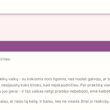
irties.
eikų vaikų - su kokiomis nors ligomis, nes nuolat galvoju, ar su
as nesijaustų koks kitoks, kad neįskaudinčiau. Per praktiką vie
 juo gerai - ir tas vaikas netgi pradėjo nebebijoti, ėmė kalbė
u, ar rasiu tą kelią. Ir baisu, nes ne visada žinai jo reakcijų i