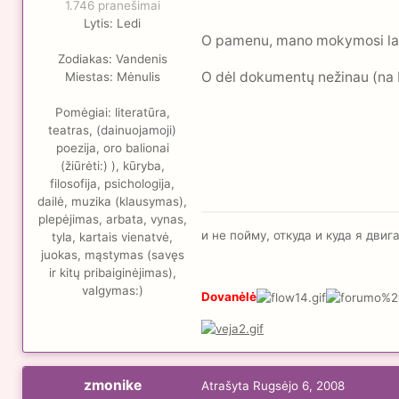
1.746 pranešimai
Lytis:
Ledi
O pamenu, mano mokymosi laik
Zodiakas:
Vandenis
O dėl dokumentų nežinau (na bet
Miestas:
Mėnulis
Pomėgiai:
literatūra,
teatras, (dainuojamoji)
poezija, oro balionai
(žiūrėti:) ), kūryba,
filosofija, psichologija,
dailė, muzika (klausymas),
plepėjimas, arbata, vynas,
и не пойму, откуда и куда я дви
tyla, kartais vienatvė,
juokas, mąstymas (savęs
ir kitų pribaiginėjimas),
valgymas:)
Dovanėlė
zmonike
Atrašyta
Rugsėjo 6, 2008