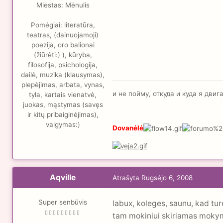
Miestas:
Mėnulis
Pomėgiai:
literatūra,
teatras, (dainuojamoji)
poezija, oro balionai
(žiūrėti:) ), kūryba,
filosofija, psichologija,
dailė, muzika (klausymas),
plepėjimas, arbata, vynas,
и не пойму, откуда и куда я дви
tyla, kartais vienatvė,
juokas, mąstymas (savęs
ir kitų pribaiginėjimas),
valgymas:)
Dovanėlė
Aqville
Atrašyta
Rugsėjo 6, 2008
Super senbūvis
labux, koleges, saunu, kad tu
tam mokiniui skiriamas mokymas 