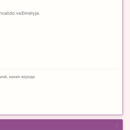
valido vežimėlyje.
 мой, какая ерунда