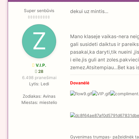
Super senbūvis
dekui uz mintis...
Mano klaseje vaikas-nera neiga
gali susideti daiktus ir pareik
pasakai,ka daryti,tik nueini ,j
i eile.jis guli ant zoles.pakvie
V.I.P.
zemez.Atsitempiau...Bet kas is 
28
6.498 pranešimai
Dovanėlė
Lytis:
Ledi
Zodiakas:
Avinas
Miestas:
miestelio
Gyvenimas trumpas- pažeidinėk taisy