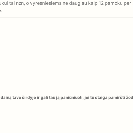
kui tai nzn, o vyresniesiems ne daugiau kaip 12 pamoku per s
.
ainą tavo širdyje ir gali tau ją paniūniuoti, jei tu staiga pamiršti žo