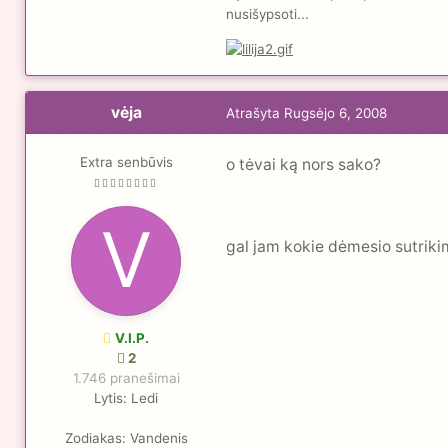
nusišypsoti...
vėja
Atrašyta
Rugsėjo 6, 2008
Extra senbūvis
o tėvai ką nors sako?
gal jam kokie dėmesio sutriki
V.I.P.
2
1.746 pranešimai
Lytis:
Ledi
Zodiakas:
Vandenis