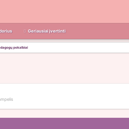
dorius
Geriausiai įvertinti
dagogų pokalbiai
ampelis