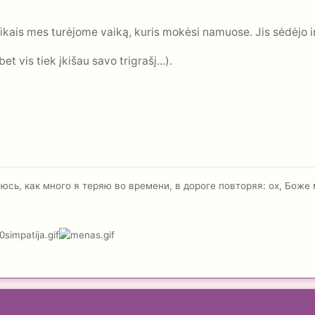
ais mes turėjome vaiką, kuris mokėsi namuose. Jis sėdėjo in
 vis tiek įkišau savo trigrašį...).
гаюсь, как много я теряю во времени, в дороге повторяя: ох, Боже