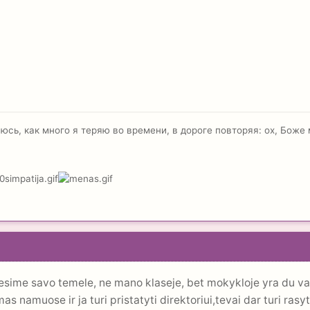
гаюсь, как много я теряю во времени, в дороге повторяя: ох, Боже
resime savo temele, ne mano klaseje, bet mokykloje yra du v
namuose ir ja turi pristatyti direktoriui,tevai dar turi rasyti