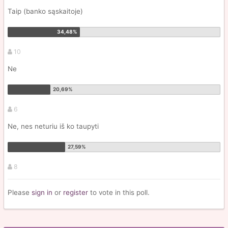
Taip (banko sąskaitoje)
10
Ne
6
Ne, nes neturiu iš ko taupyti
8
Please
sign in
or
register
to vote in this poll.