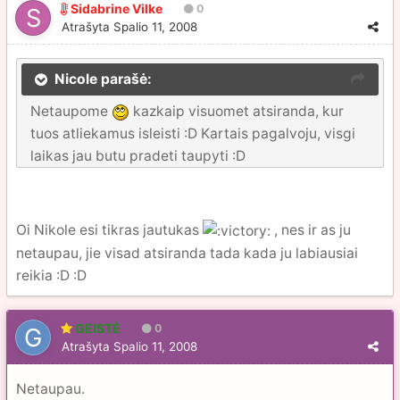
Sidabrine Vilke
0
Atrašyta
Spalio 11, 2008
Nicole parašė:
Netaupome
kazkaip visuomet atsiranda, kur
tuos atliekamus isleisti :D Kartais pagalvoju, visgi
laikas jau butu pradeti taupyti :D
Oi Nikole esi tikras jautukas
, nes ir as ju
netaupau, jie visad atsiranda tada kada ju labiausiai
reikia :D :D
GEISTĖ
0
Atrašyta
Spalio 11, 2008
Netaupau.