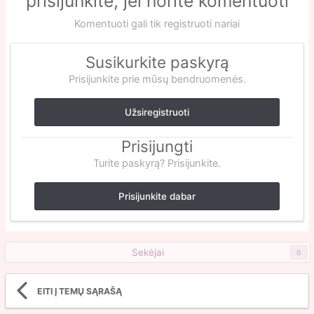
prisijunkite, jei norite komentuoti
Komentuoti gali tik registruoti nariai
Susikurkite paskyrą
Prisijunkite prie mūsų bendruomenės.
Užsiregistruoti
Prisijungti
Turite paskyrą? Prisijunkite.
Prisijunkite dabar
Sekėjai
0
EITI Į TEMŲ SĄRAŠĄ