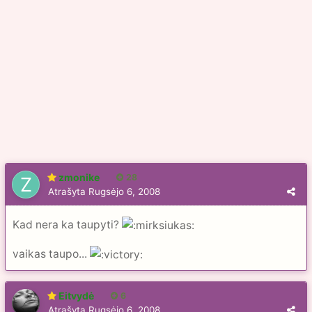
zmonike
28
Atrašyta
Rugsėjo 6, 2008
Kad nera ka taupyti?
vaikas taupo...
Eitvydė
6
Atrašyta
Rugsėjo 6, 2008