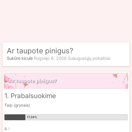
Ar taupote pinigus?
Sukūrė
kicule
Rugsėjo 6, 2008
Suaugusiųjų pokalbiai
Ar taupote pinigus?
1. Prabalsuokime
Taip (grynais)
5