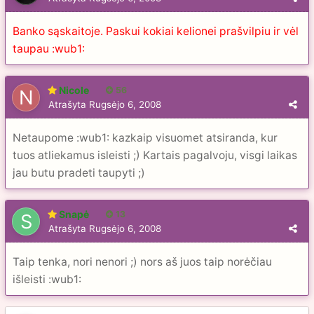
Banko sąskaitoje. Paskui kokiai kelionei prašvilpiu ir vėl
taupau :wub1:
Nicole
56
Atrašyta
Rugsėjo 6, 2008
Netaupome :wub1: kazkaip visuomet atsiranda, kur
tuos atliekamus isleisti ;) Kartais pagalvoju, visgi laikas
jau butu pradeti taupyti ;)
Snapė
13
Atrašyta
Rugsėjo 6, 2008
Taip tenka, nori nenori ;) nors aš juos taip norėčiau
išleisti :wub1: