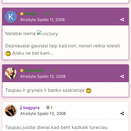
kicule
104
Atrašyta
Spalio 11, 2008
Nelabai iseina
Dazniausiai gaunasi taip kad nori, nenori reikia isleisti
Aisku ne bet kam...
Butaforija
1
Atrašyta
Spalio 12, 2008
Taupau ir grynais ir banko saskiatoje
bagyyra
1
Atrašyta
Spalio 13, 2008
Taupau juodai dienai kad bent kazkaik tureciau