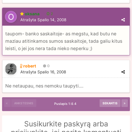
oksana
2
Atrašyta
Spalio 14, 2008
taupom- banko saskaitoje- as megstu, kad butu ne
maziau atitinkamos sumos saskaitoje, tada galiu kitus
leisti, o jei jos nera tada nieko neperku ;)
robert
0
Atrašyta
Spalio 16, 2008
Ne netaupau, nes nemoku taupyti....
ANKSTESNIS
SEKANTIS
Puslapis 1 iš 4
Susikurkite paskyrą arba