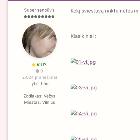
Super senbūvis
Kokį šviestuvą rinktumėtės mi
Klasikiniai :
V.I.P.
0
2.024 pranešimai
Lytis:
Ledi
Zodiakas:
Vežys
Miestas:
Vilnius