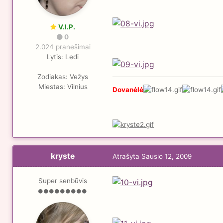
V.I.P.
0
2.024 pranešimai
Lytis:
Ledi
Zodiakas:
Vežys
Miestas:
Vilnius
Dovanėlė
kryste
Atrašyta
Sausio 12, 2009
Super senbūvis