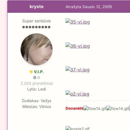
kryste
Atrašyta
Sausio 12, 2009
Super senbūvis
V.I.P.
0
2.024 pranešimai
Lytis:
Ledi
Zodiakas:
Vežys
Miestas:
Vilnius
Dovanėlė