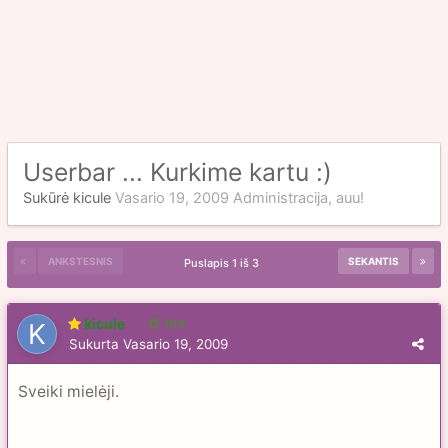
Userbar ... Kurkime kartu :)
Sukūrė
kicule
Vasario 19, 2009
Administracija, auu!
ANKSTESNIS
SEKANTIS
Puslapis 1 iš 3
kicule
104
Sukurta
Vasario 19, 2009
Sveiki mielėji.