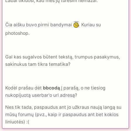
Labai tikiuosi, kad mes jų turėsim nemažai.
Čia aišku buvo pirmi bandymai
Kuriau su
photoshop.
Gal kas sugalvos būtent tekstą, trumpus pasakymus,
sakinukus tam tikra tematika?
Kodėl prašau dėt
bbcodą
į parašą, o ne tiesiog
nukopijuotą userbar'o url adresą?
Nes tik tada, paspaudus ant jo užkraus naują langą su
mūsų forumų (pvz., kaip ir paspaudus ant bet kokios
liniuotės) :(