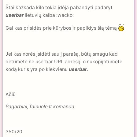
Štai kažkada kilo tokia įdėja pabandyti padaryt
userbar
lietuvių kalba :wacko:
Gal kas prisidės prie kūrybos ir papildys šią tėmą
Jei kas norės įsidėti sau į parašą, būtų smagu kad
dėtumete ne userbar URL adresą, o nukopijotumete
kodą kuris yra po kiekvienu
userbar
.
Ačiū
Pagarbiai, fainuole.lt komanda
350/20