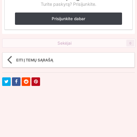
Turite paskyrą? Prisijunkite.
Prisijunkite dabar
Sekėjai
0
EITI Į TEMŲ SĄRAŠĄ