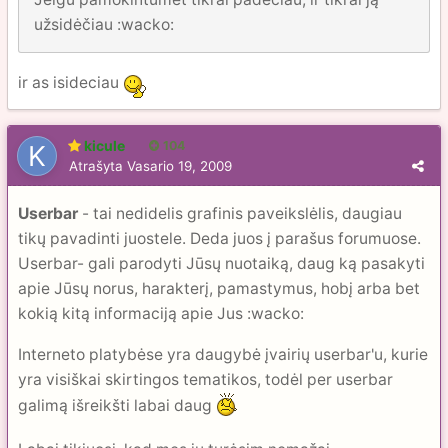
užsidėčiau :wacko:
ir as isideciau
kicule
104
Atrašyta
Vasario 19, 2009
Userbar
- tai nedidelis grafinis paveikslėlis, daugiau
tikų pavadinti juostele. Deda juos į parašus forumuose.
Userbar- gali parodyti Jūsų nuotaiką, daug ką pasakyti
apie Jūsų norus, harakterį, pamastymus, hobį arba bet
kokią kitą informaciją apie Jus :wacko:
Interneto platybėse yra daugybė įvairių userbar'u, kurie
yra visiškai skirtingos tematikos, todėl per userbar
galimą išreikšti labai daug