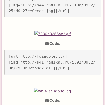
[img=http://s44.radikal.ru/i106/0902/
25/d0a27ce0ccae.jpg][/url]
BBCode:
[url=http://fainuole.lt/]
[img=http://s41.radikal.ru/i092/0902/
0b/7909b9256ae2.gif][/url]
BBCode: