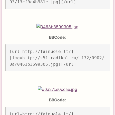
93/13cf0c4b981e.jpg][/url]
BBCode:
[url=http://fainuole.lt/]
[img=http://s51.radikal.ru/i132/0902/
0a/0463b3599305.jpg][/url]
BBCode:
[url=http://fainuole.lt/]