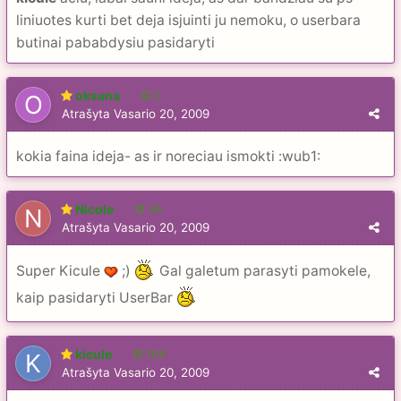
liniuotes kurti bet deja isjuinti ju nemoku, o userbara
butinai pababdysiu pasidaryti
oksana
2
Atrašyta
Vasario 20, 2009
kokia faina ideja- as ir noreciau ismokti :wub1:
Nicole
56
Atrašyta
Vasario 20, 2009
Super Kicule
;)
Gal galetum parasyti pamokele,
kaip pasidaryti UserBar
kicule
104
Atrašyta
Vasario 20, 2009