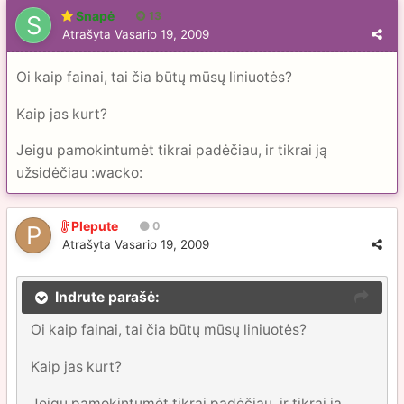
Snapė
13
Atrašyta
Vasario 19, 2009
Oi kaip fainai, tai čia būtų mūsų liniuotės?
Kaip jas kurt?
Jeigu pamokintumėt tikrai padėčiau, ir tikrai ją
užsidėčiau :wacko:
Plepute
0
Atrašyta
Vasario 19, 2009
Indrute parašė:
Oi kaip fainai, tai čia būtų mūsų liniuotės?
Kaip jas kurt?
Jeigu pamokintumėt tikrai padėčiau, ir tikrai ją