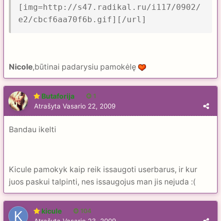
[img=http://s47.radikal.ru/i117/0902/
e2/cbcf6aa70f6b.gif][/url]
Nicole
,būtinai padarysiu pamokėlę
Butaforija
1
Atrašyta
Vasario 22, 2009
Bandau ikelti
Kicule pamokyk kaip reik issaugoti userbarus, ir kur
juos paskui talpinti, nes issaugojus man jis nejuda :(
kicule
104