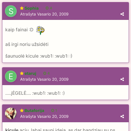
Sophia
4
Atrašyta
Vasario 20, 2009
kaip fainai :D
aš irgi noriu užsidėti
šaunuolė kicule :wub1: :wub1: :)
etaruj
4
Atrašyta
Vasario 20, 2009
.....jĖGELĖ.... :wub1: :wub1: :)
Butaforija
1
Atrašyta
Vasario 20, 2009
kicule
aciu, labai sauni ideja, as dar bandziau su ps