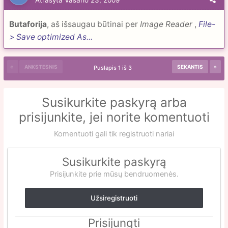
Atrašyta
Vasario 23, 2009
Butaforija
, aš išsaugau būtinai per
Image Reader
,
File-
> Save optimized As...
ANKSTESNIS
SEKANTIS
Puslapis 1 iš 3
Susikurkite paskyrą arba
prisijunkite, jei norite komentuoti
Komentuoti gali tik registruoti nariai
Susikurkite paskyrą
Prisijunkite prie mūsų bendruomenės.
Užsiregistruoti
Prisijungti