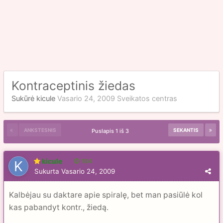
Kontraceptinis žiedas
Sukūrė
kicule
Vasario 24, 2009
Sveikatos centras
ANKSTESNIS
SEKANTIS
Puslapis 1 iš 3
kicule
104
Sukurta
Vasario 24, 2009
Kalbėjau su daktare apie spiralę, bet man pasiūlė kol
kas pabandyt kontr., žiedą.