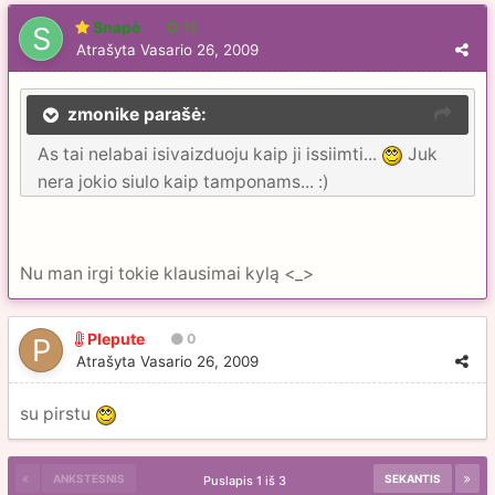
Snapė
13
Atrašyta
Vasario 26, 2009
zmonike parašė:
As tai nelabai isivaizduoju kaip ji issiimti...
Juk
nera jokio siulo kaip tamponams... :)
Nu man irgi tokie klausimai kylą <_>
Plepute
0
Atrašyta
Vasario 26, 2009
su pirstu
ANKSTESNIS
SEKANTIS
Puslapis 1 iš 3