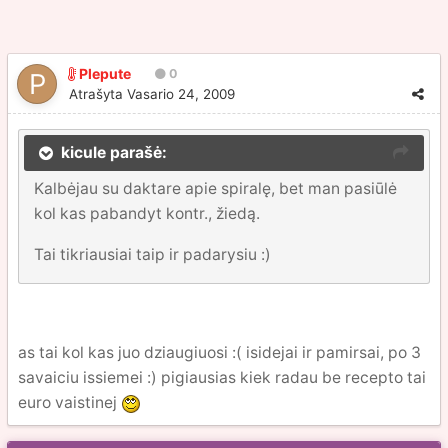
Plepute
0
Atrašyta
Vasario 24, 2009
kicule parašė:
Kalbėjau su daktare apie spiralę, bet man pasiūlė
kol kas pabandyt kontr., žiedą.
Tai tikriausiai taip ir padarysiu :)
as tai kol kas juo dziaugiuosi :( isidejai ir pamirsai, po 3
savaiciu issiemei :) pigiausias kiek radau be recepto tai
euro vaistinej