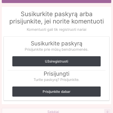
Susikurkite paskyrą arba
prisijunkite, jei norite komentuoti
Komentuoti gali tik registruoti nariai
Susikurkite paskyrą
Prisijunkite prie mūsų bendruomenės.
Užsiregistruoti
Prisijungti
Turite paskyrą? Prisijunkite.
Prisijunkite dabar
Sekėjai
0