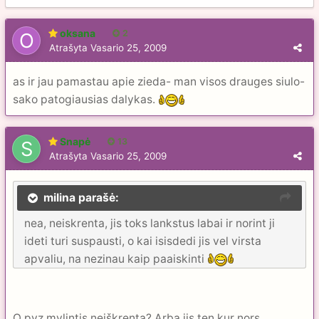
oksana
2
Atrašyta
Vasario 25, 2009
as ir jau pamastau apie zieda- man visos drauges siulo-
sako patogiausias dalykas.
Snapė
13
Atrašyta
Vasario 25, 2009
milina parašė:
nea, neiskrenta, jis toks lankstus labai ir norint ji
ideti turi suspausti, o kai isisdedi jis vel virsta
apvaliu, na nezinau kaip paaiskinti
O pvz mylintis neiškrenta? Arba jis ten kur nors