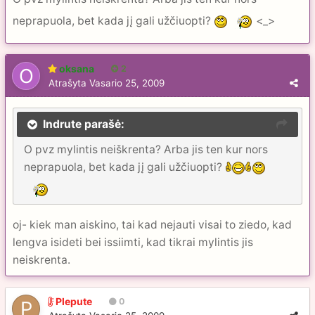
neprapuola, bet kada jį gali užčiuopti?
<_>
oksana
2
Atrašyta
Vasario 25, 2009
Indrute parašė:
O pvz mylintis neiškrenta? Arba jis ten kur nors
neprapuola, bet kada jį gali užčiuopti?
oj- kiek man aiskino, tai kad nejauti visai to ziedo, kad
lengva isideti bei issiimti, kad tikrai mylintis jis
neiskrenta.
Plepute
0