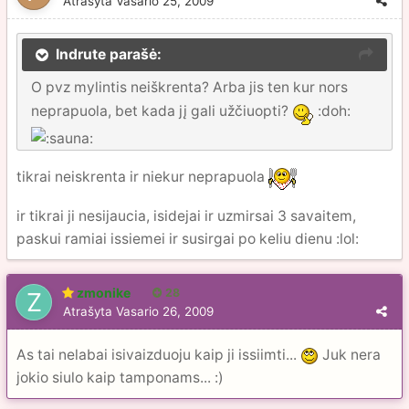
Atrašyta
Vasario 25, 2009
Indrute parašė:
O pvz mylintis neiškrenta? Arba jis ten kur nors
neprapuola, bet kada jį gali užčiuopti?
:doh:
tikrai neiskrenta ir niekur neprapuola
ir tikrai ji nesijaucia, isidejai ir uzmirsai 3 savaitem,
paskui ramiai issiemei ir susirgai po keliu dienu :lol:
zmonike
28
Atrašyta
Vasario 26, 2009
As tai nelabai isivaizduoju kaip ji issiimti...
Juk nera
jokio siulo kaip tamponams... :)