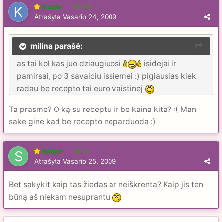
kicule
104
Atrašyta
Vasario 24, 2009
milina parašė:
as tai kol kas juo dziaugiuosi
isidejai ir
pamirsai, po 3 savaiciu issiemei :) pigiausias kiek
radau be recepto tai euro vaistinej
Ta prasme? O ką su receptu ir be kaina kita? :( Man
sake ginė kad be recepto neparduoda :)
Snapė
13
Atrašyta
Vasario 25, 2009
Bet sakykit kaip tas žiedas ar neiškrenta? Kaip jis ten
būną aš niekam nesuprantu