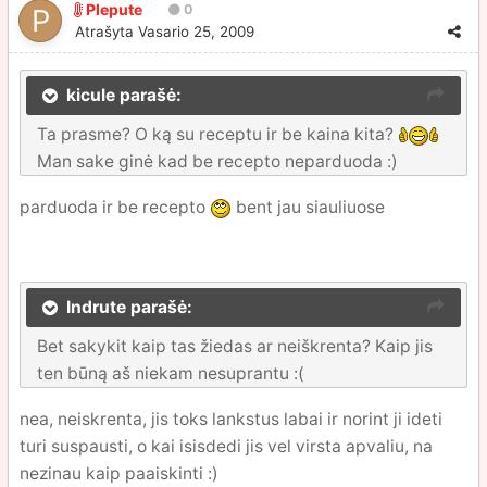
Plepute
0
Atrašyta
Vasario 25, 2009
kicule parašė:
Ta prasme? O ką su receptu ir be kaina kita?
Man sake ginė kad be recepto neparduoda :)
parduoda ir be recepto
bent jau siauliuose
Indrute parašė:
Bet sakykit kaip tas žiedas ar neiškrenta? Kaip jis
ten būną aš niekam nesuprantu :(
nea, neiskrenta, jis toks lankstus labai ir norint ji ideti
turi suspausti, o kai isisdedi jis vel virsta apvaliu, na
nezinau kaip paaiskinti :)