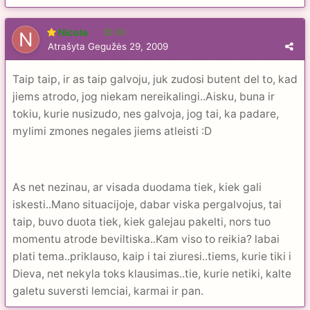
Nicole
56
Atrašyta
Gegužės 29, 2009
Taip taip, ir as taip galvoju, juk zudosi butent del to, kad
jiems atrodo, jog niekam nereikalingi..Aisku, buna ir
tokiu, kurie nusizudo, nes galvoja, jog tai, ka padare,
mylimi zmones negales jiems atleisti :D
As net nezinau, ar visada duodama tiek, kiek gali
iskesti..Mano situacijoje, dabar viska pergalvojus, tai
taip, buvo duota tiek, kiek galejau pakelti, nors tuo
momentu atrode beviltiska..Kam viso to reikia? labai
plati tema..priklauso, kaip i tai ziuresi..tiems, kurie tiki i
Dieva, net nekyla toks klausimas..tie, kurie netiki, kalte
galetu suversti lemciai, karmai ir pan.