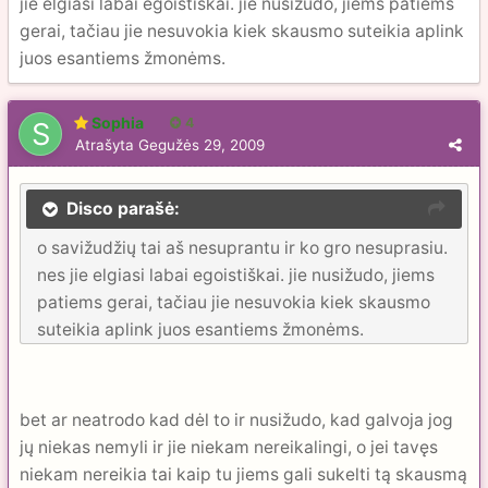
jie elgiasi labai egoistiškai. jie nusižudo, jiems patiems
gerai, tačiau jie nesuvokia kiek skausmo suteikia aplink
juos esantiems žmonėms.
Sophia
4
Atrašyta
Gegužės 29, 2009
Disco parašė:
o savižudžių tai aš nesuprantu ir ko gro nesuprasiu.
nes jie elgiasi labai egoistiškai. jie nusižudo, jiems
patiems gerai, tačiau jie nesuvokia kiek skausmo
suteikia aplink juos esantiems žmonėms.
bet ar neatrodo kad dėl to ir nusižudo, kad galvoja jog
jų niekas nemyli ir jie niekam nereikalingi, o jei tavęs
niekam nereikia tai kaip tu jiems gali sukelti tą skausmą