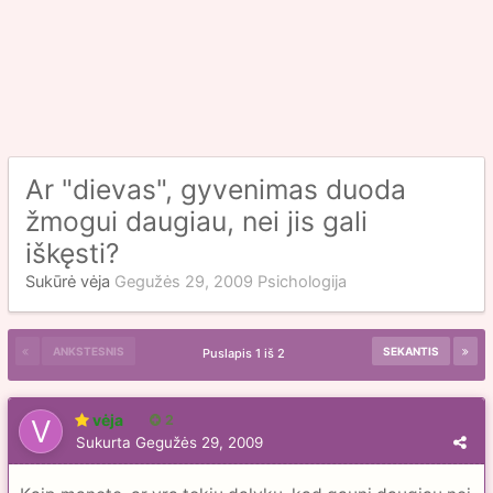
Ar "dievas", gyvenimas duoda
žmogui daugiau, nei jis gali
iškęsti?
Sukūrė
vėja
Gegužės 29, 2009
Psichologija
ANKSTESNIS
SEKANTIS
Puslapis 1 iš 2
vėja
2
Sukurta
Gegužės 29, 2009