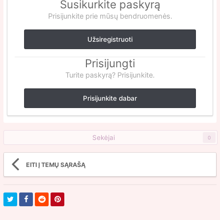
Susikurkite paskyrą
Prisijunkite prie mūsų bendruomenės.
Užsiregistruoti
Prisijungti
Turite paskyrą? Prisijunkite.
Prisijunkite dabar
Sekėjai
0
EITI Į TEMŲ SĄRAŠĄ