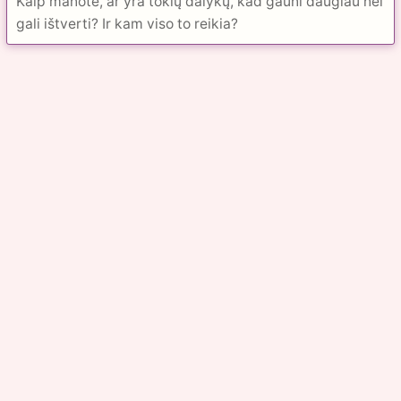
Kaip manote, ar yra tokių dalykų, kad gauni daugiau nei
gali ištverti? Ir kam viso to reikia?