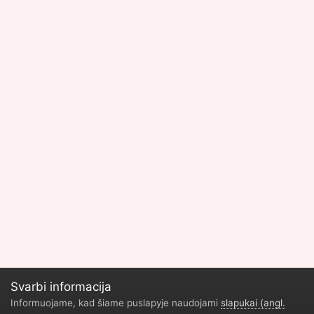
Svarbi informacija
Informuojame, kad šiame puslapyje naudojami
slapukai (angl.