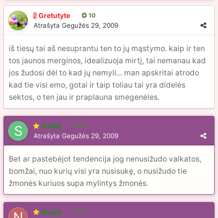
Gretutyte
10
Atrašyta
Gegužės 29, 2009
iš tiesų tai aš nesuprantu ten to jų mąstymo. kaip ir ten
tos jaunos merginos, idealizuoja mirtį, tai nemanau kad
jos žudosi dėl to kad jų nemyli... man apskritai atrodo
kad tie visi emo, gotai ir taip toliau tai yra didelės
sektos, o ten jau ir praplauna smegenėles.
Snapė
13
Atrašyta
Gegužės 29, 2009
Bet ar pastebėjot tendencija jog nenusižudo valkatos,
bomžai, nuo kurių visi yra nusisukę, o nusižudo tie
žmonės kuriuos supa mylintys žmonės.
Nicole
56