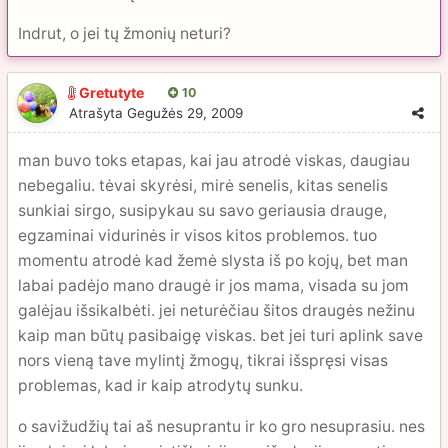
Indrut, o jei tų žmonių neturi?
Gretutyte
10
Atrašyta
Gegužės 29, 2009
man buvo toks etapas, kai jau atrodė viskas, daugiau
nebegaliu. tėvai skyrėsi, mirė senelis, kitas senelis
sunkiai sirgo, susipykau su savo geriausia drauge,
egzaminai vidurinės ir visos kitos problemos. tuo
momentu atrodė kad žemė slysta iš po kojų, bet man
labai padėjo mano draugė ir jos mama, visada su jom
galėjau išsikalbėti. jei neturėčiau šitos draugės nežinu
kaip man būtų pasibaigę viskas. bet jei turi aplink save
nors vieną tave mylintį žmogų, tikrai išspręsi visas
problemas, kad ir kaip atrodytų sunku.
o savižudžių tai aš nesuprantu ir ko gro nesuprasiu. nes