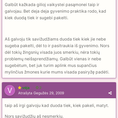
Galbūt kažkada gilioj vaikystei pasąmonei taip ir
galvojau. Bet deja deja gyvenimo praktika rodo, kad
kiek duodą tiek ir sugebi pakelti.
Aš galvoju tik savižudžiams duoda tiek kiek jie nebe
sugeba pakelti, dėl to ir pasitraukia iš gyvenimo. Nors
dėl tokių žingsnių visada juos smerkiu, nėra tokių
problemų neišsprendžiamų. Galbūt vienas ir nebe
sugebėtum, bet juk turim aplink mus supančius
mylinčius žmones kurie mums visada pasiryžę padėti.
vėja
2
Atrašyta
Gegužės 29, 2009
taip aš irgi galvoju kad duoda tiek, kiek pakeli, matyt.
Nors savižudžių aš nesmerkiu.