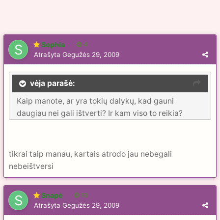
Sophia
4
Atrašyta
Gegužės 29, 2009
vėja parašė:
Kaip manote, ar yra tokių dalykų, kad gauni
daugiau nei gali ištverti? Ir kam viso to reikia?
tikrai taip manau, kartais atrodo jau nebegali
nebeištversi
Snapė
13
Atrašyta
Gegužės 29, 2009