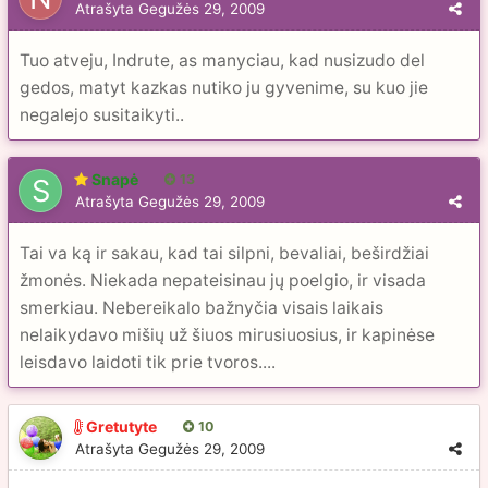
Atrašyta
Gegužės 29, 2009
Tuo atveju, Indrute, as manyciau, kad nusizudo del
gedos, matyt kazkas nutiko ju gyvenime, su kuo jie
negalejo susitaikyti..
Snapė
13
Atrašyta
Gegužės 29, 2009
Tai va ką ir sakau, kad tai silpni, bevaliai, beširdžiai
žmonės. Niekada nepateisinau jų poelgio, ir visada
smerkiau. Nebereikalo bažnyčia visais laikais
nelaikydavo mišių už šiuos mirusiuosius, ir kapinėse
leisdavo laidoti tik prie tvoros....
Gretutyte
10
Atrašyta
Gegužės 29, 2009