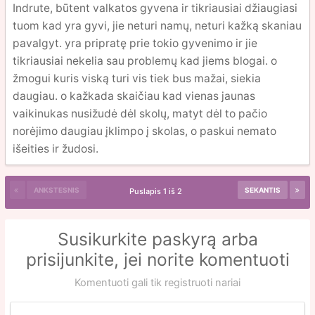
Indrute, būtent valkatos gyvena ir tikriausiai džiaugiasi
tuom kad yra gyvi, jie neturi namų, neturi kažką skaniau
pavalgyt. yra pripratę prie tokio gyvenimo ir jie
tikriausiai nekelia sau problemų kad jiems blogai. o
žmogui kuris viską turi vis tiek bus mažai, siekia
daugiau. o kažkada skaičiau kad vienas jaunas
vaikinukas nusižudė dėl skolų, matyt dėl to pačio
norėjimo daugiau įklimpo į skolas, o paskui nemato
išeities ir žudosi.
ANKSTESNIS
SEKANTIS
Puslapis 1 iš 2
Susikurkite paskyrą arba
prisijunkite, jei norite komentuoti
Komentuoti gali tik registruoti nariai