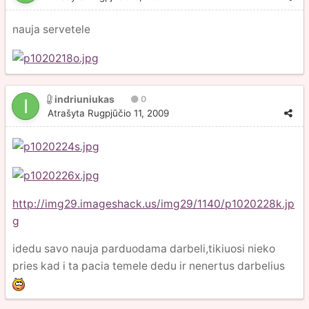
nauja servetele
indriuniukas
0
Atrašyta
Rugpjūčio 11, 2009
http://img29.imageshack.us/img29/1140/p1020228k.jp
g
idedu savo nauja parduodama darbeli,tikiuosi nieko
pries kad i ta pacia temele dedu ir nenertus darbelius