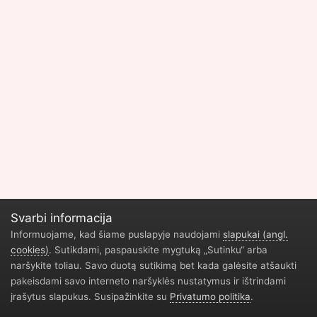
Svarbi informacija
Informuojame, kad šiame puslapyje naudojami
slapukai (angl.
cookies)
. Sutikdami, paspauskite mygtuką „Sutinku“ arba
naršykite toliau. Savo duotą sutikimą bet kada galėsite atšaukti
pakeisdami savo interneto naršyklės nustatymus ir ištrindami
Privatumo politika
Geliu parduotuve Vilnius
Durų restauravimas
įrašytus slapukus. Susipažinkite su
Privatumo politika
.
Žaidimų naujienos