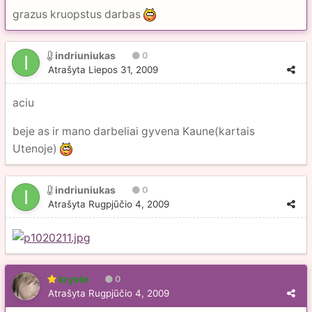
grazus kruopstus darbas
indriuniukas
0
Atrašyta
Liepos 31, 2009
aciu
beje as ir mano darbeliai gyvena Kaune(kartais
Utenoje)
indriuniukas
0
Atrašyta
Rugpjūčio 4, 2009
kryste
0
Atrašyta
Rugpjūčio 4, 2009