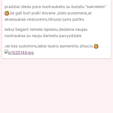
pradziai idedu pora nuotraukeliu su buteliu "suknelem"
jie gali buti puiki dovana ,stalo puosmena,ar
aksesuaras vestuvems,tikiuosi jums patiks
laikui begant temele isplesiu,dedama naujas
nuotraukas su nauju darbeliu pavyzdziais
Jei kas sudomins,labai laukiu asmeniniu zinuciu