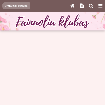
Drabužiai, avalynė