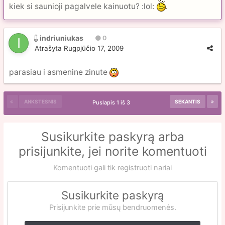
kiek si saunioji pagalvele kainuotu? :lol:
indriuniukas
0
Atrašyta
Rugpjūčio 17, 2009
parasiau i asmenine zinute
ANKSTESNIS
SEKANTIS
Puslapis 1 iš 3
Susikurkite paskyrą arba
prisijunkite, jei norite komentuoti
Komentuoti gali tik registruoti nariai
Susikurkite paskyrą
Prisijunkite prie mūsų bendruomenės.