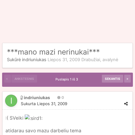
***mano mazi nerinukai***
Sukūrė
indriuniukas
Liepos 31, 2009
Drabužiai, avalynė
ANKSTESNIS
SEKANTIS
Puslapis 1 iš 3
indriuniukas
0
Sukurta
Liepos 31, 2009
:( SVeiki
atidarau savo mazu darbeliu tema