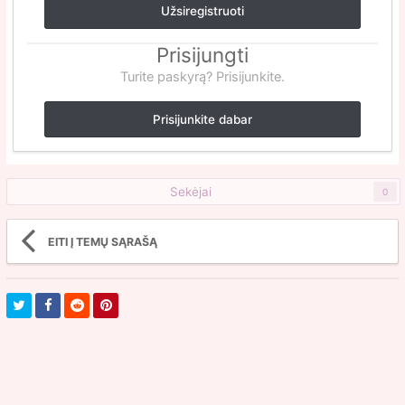
Užsiregistruoti
Prisijungti
Turite paskyrą? Prisijunkite.
Prisijunkite dabar
Sekėjai
0
EITI Į TEMŲ SĄRAŠĄ