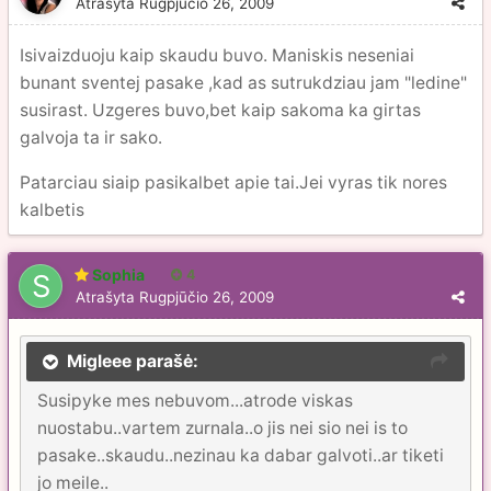
Atrašyta
Rugpjūčio 26, 2009
Isivaizduoju kaip skaudu buvo. Maniskis neseniai
bunant sventej pasake ,kad as sutrukdziau jam "ledine"
susirast. Uzgeres buvo,bet kaip sakoma ka girtas
galvoja ta ir sako.
Patarciau siaip pasikalbet apie tai.Jei vyras tik nores
kalbetis
Sophia
4
Atrašyta
Rugpjūčio 26, 2009
Migleee parašė:
Susipyke mes nebuvom...atrode viskas
nuostabu..vartem zurnala..o jis nei sio nei is to
pasake..skaudu..nezinau ka dabar galvoti..ar tiketi
jo meile..