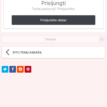
Prisijungti
Turite paskyrą? Prisijunkite.
Prisijunkite dabar
Sekėjai
0
EITI Į TEMŲ SĄRAŠĄ