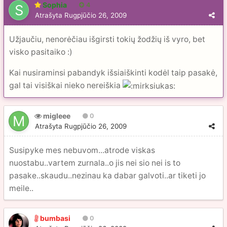
Sophia
4
Atrašyta
Rugpjūčio 26, 2009
Užjaučiu, nenorėčiau išgirsti tokių žodžių iš vyro, bet
visko pasitaiko :)
Kai nusiraminsi pabandyk išsiaiškinti kodėl taip pasakė,
gal tai visiškai nieko nereiškia
migleee
0
Atrašyta
Rugpjūčio 26, 2009
Susipyke mes nebuvom...atrode viskas
nuostabu..vartem zurnala..o jis nei sio nei is to
pasake..skaudu..nezinau ka dabar galvoti..ar tiketi jo
meile..
bumbasi
0