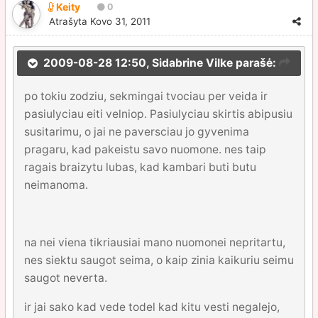
Keity
0
Atrašyta
Kovo 31, 2011
2009-08-28 12:50, Sidabrine Vilke parašė:
po tokiu zodziu, sekmingai tvociau per veida ir
pasiulyciau eiti velniop. Pasiulyciau skirtis abipusiu
susitarimu, o jai ne paversciau jo gyvenima
pragaru, kad pakeistu savo nuomone. nes taip
ragais braizytu lubas, kad kambari buti butu
neimanoma.
na nei viena tikriausiai mano nuomonei nepritartu,
nes siektu saugot seima, o kaip zinia kaikuriu seimu
saugot neverta.
ir jai sako kad vede todel kad kitu vesti negalejo,