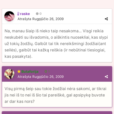
raske
0
Atrašyta
Rugpjūčio 26, 2009
Na, manau šiaip iš nieko taip nesakoma... Visgi reikia
neskubėti su išvadomis, o aiškintis nuosekliai, kas slypi
už tokių žodžių. Galbūt tai tik nereikšmingi žodžiai(ant
seilės), galbūt tai kažką reiškia (ir nebūtinai tiesiogiai,
kas pasakyta).
Butaforija
1
Atrašyta
Rugpjūčio 26, 2009
Visų pirmą šeip sau tokie žodžiai nėra sakomi, ar tikrai
jis nei iš to nei iš šio tai pareiškė, gal apsipykę buvote
ar dar kas nors?