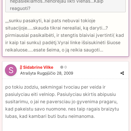
nepasiekiamos..nenorejau likti vienas...Kaip
reaguoti?
,,,sunku pasakyti, kai pats nebuvai tokioje
situacijoje.....skauda tikrai nerealiai, ką daryti...?
pirmiausiai pasikalbėti, ir stengtis blaiviai įvertinti( kad
ir kaip tai sunku) padėtį.Vyrai linke išsisukinėti šiuose
reikaluose.....esate šeima, o ją reikia saugoti...
Sidabrine Vilke
0
Atrašyta
Rugpjūčio 28, 2009
po tokiu zodziu, sekmingai tvociau per veida ir
pasiulyciau eiti velniop. Pasiulyciau skirtis abipusiu
susitarimu, o jai ne paversciau jo gyvenima pragaru,
kad pakeistu savo nuomone. nes taip ragais braizytu
lubas, kad kambari buti butu neimanoma.