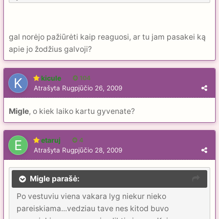
gal norėjo pažiūrėti kaip reaguosi, ar tu jam pasakei ką
apie jo žodžius galvoji?
kicule
104
Atrašyta
Rugpjūčio 26, 2009
Migle
, o kiek laiko kartu gyvenate?
etaruj
4
Atrašyta
Rugpjūčio 28, 2009
Migle parašė:
Po vestuviu viena vakara lyg niekur nieko
pareiskiama...vedziau tave nes kitod buvo