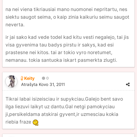
na nei viena tikriausiai mano nuomonei nepritartu, nes
siektu saugot seima, o kaip zinia kaikuriu seimu saugot
neverta.
ir jai sako kad vede todel kad kitu vesti negalejo, tai jis
visa gyvenima tau badys pirstu ir sakys, kad esi
prastesne nei kitos. tai ar tokio vyro noretumet,
nemanau. tokia santuoka iskart pasmerkta zlugti.
Keity
0
Atrašyta
Kovo 31, 2011
Tikrai labai isizeisciau ir supykciau.Galejo bent savo
ilga liezuvi laikyt uz dantu.Gal netgi pamokyciau
ji,persikeldama atskirai gyvent,ir uzmesciau kokia
riebia fraze