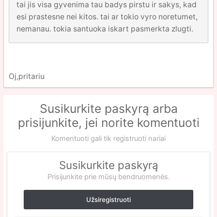
tai jis visa gyvenima tau badys pirstu ir sakys, kad
esi prastesne nei kitos. tai ar tokio vyro noretumet,
nemanau. tokia santuoka iskart pasmerkta zlugti.
Oj,pritariu
Susikurkite paskyrą arba
prisijunkite, jei norite komentuoti
Komentuoti gali tik registruoti nariai
Susikurkite paskyrą
Prisijunkite prie mūsų bendruomenės.
Užsiregistruoti