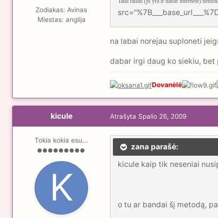
Tada radau (ju yra ir dabar internete) nemo
Zodiakas:
Avinas
src="%7B___base_url___%7D/
Miestas:
anglija
na labai norejau suploneti jeigu
dabar irgi daug ko siekiu, bet
Dovanėlė
kicule
Atrašyta
Spalio 26, 2009
Tokia kokia esu...
zana parašė:
kicule kaip tik neseniai nus
o tu ar bandai šį metodą, pa