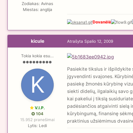
Zodiakas:
Avinas
Miestas:
anglija
Dovanėlė
kicule
Atrašyta
Spalio 12, 2009
Tokia kokia esu...
Pasiekite tikslus ir išpildykit
įgyvendinti svajones. Kūrybin
pasiekę žmonės kūrybinę vizuali
siekti didelių, ilgalaikių sav
kai pakeliui į tikslą susiduria
padėsiančios atgaivinti sielą 
V.I.P.
kūrybingumą, finansinę sėkmę.
104
15.952 pranešimai
praktinius užsiėmimus dvasin
Lytis:
Ledi