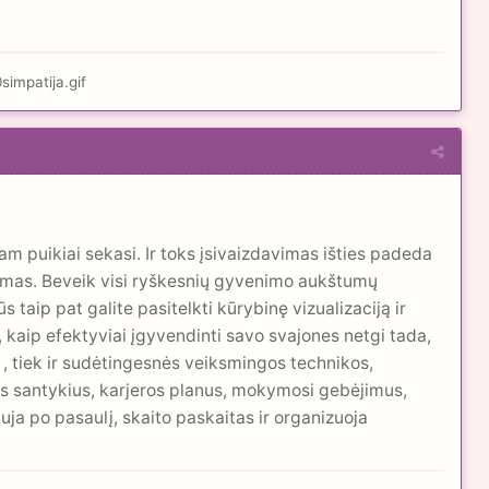
jam puikiai sekasi. Ir toks įsivaizdavimas išties padeda
ėjimas. Beveik visi ryškesnių gyvenimo aukštumų
 taip pat galite pasitelkti kūrybinę vizualizaciją ir
, kaip efektyviai įgyvendinti savo svajones netgi tada,
i , tiek ir sudėtingesnės veiksmingos technikos,
sius santykius, karjeros planus, mokymosi gebėjimus,
ja po pasaulį, skaito paskaitas ir organizuoja