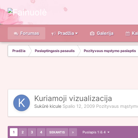
Forumas
Pradžia
Galerija
Ka
Pradžia
Paslaptingasis pasaulis
Pozityvaus mąstymo paslaptis
Kuriamoji vizualizacija
Sukūrė
kicule
Spalio 12, 2009
Pozityvaus mąstymo
1
2
3
4
Puslapis 1 iš 4
SEKANTIS