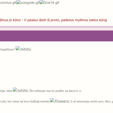
nus jo kūno - Ir paskui išeiti iš proto, palietus mylimos sielos kūną
isšsipildymo?
ėjau, labai
Bet nežinojau nuo ko pradėti, ką daryti ir t.t.
 toki, bet viskas tai buvo kažkaip nerimta
Ir aš nenustojau norėti savo, tikro