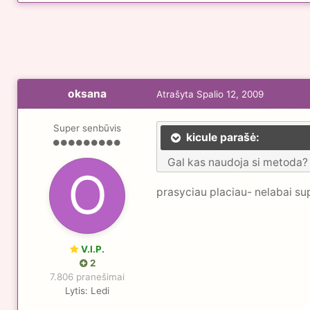
oksana
Atrašyta
Spalio 12, 2009
Super senbūvis
kicule parašė:
Gal kas naudoja si metoda? A
prasyciau placiau- nelabai su
V.I.P.
2
7.806 pranešimai
Lytis:
Ledi