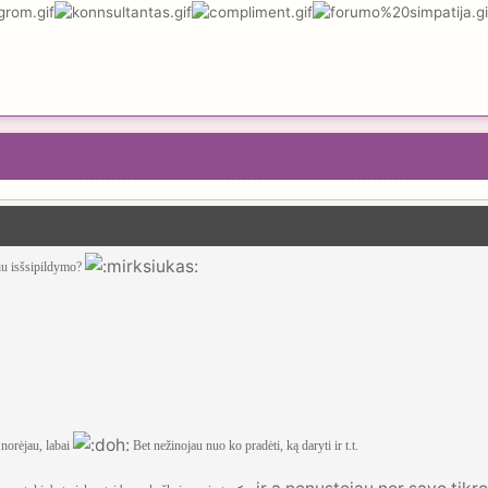
iu isšsipildymo?
 norėjau, labai
Bet nežinojau nuo ko pradėti, ką daryti ir t.t.