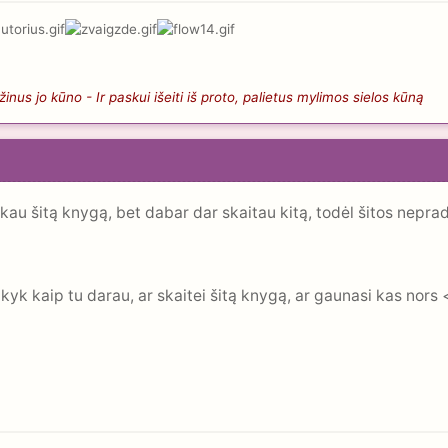
nus jo kūno - Ir paskui išeiti iš proto, palietus mylimos sielos kūną
irkau šitą knygą, bet dabar dar skaitau kitą, todėl šitos nepr
kyk kaip tu darau, ar skaitei šitą knygą, ar gaunasi kas nors 