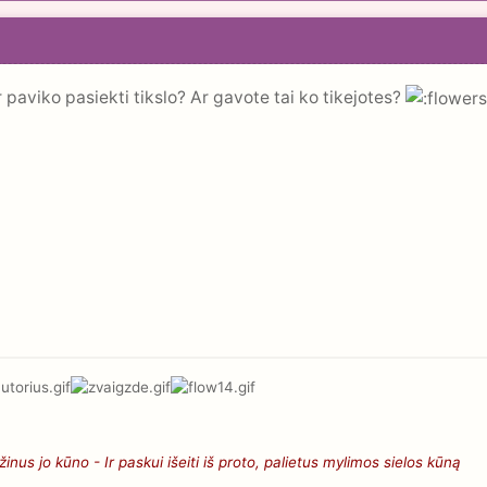
paviko pasiekti tikslo? Ar gavote tai ko tikejotes?
nus jo kūno - Ir paskui išeiti iš proto, palietus mylimos sielos kūną