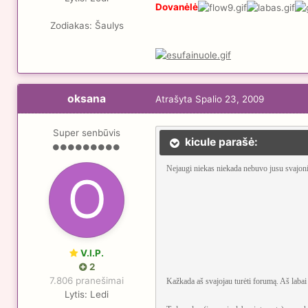
Dovanėlė
Zodiakas:
Šaulys
oksana
Atrašyta
Spalio 23, 2009
Super senbūvis
kicule parašė:
Nejaugi niekas niekada nebuvo jusu svajon
V.I.P.
2
7.806 pranešimai
Kažkada aš svajojau turėti forumą. Aš labai
Lytis:
Ledi