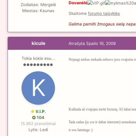
Dovanėlė
Zodiakas:
Mergelė
Miestas:
Kaunas
Skaitome
forumo taisyklės
Galima pamilti žmogaus sielą nepaži
kicule
Atrašyta
Spalio 16, 2009
Tokia kokia esu...
Nejaugi niekas niekada nebuvo jusu svajoniu 
Kažkada aš svajojau turėti forumą. Aš labai nor
V.I.P.
104
Tada radau (ju yra ir dabar internete) nemokama
15.952 pranešimai
Lytis:
Ledi
ir esu laiminga :)