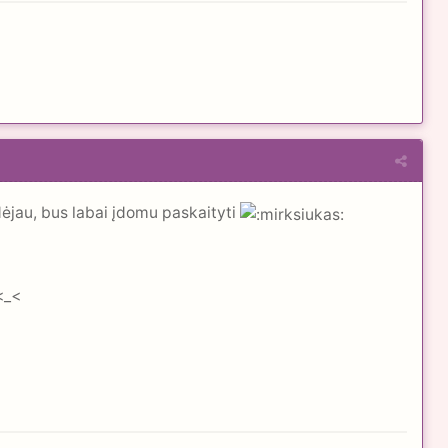
adėjau, bus labai įdomu paskaityti
<_<