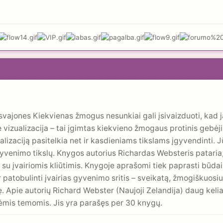
e svajones Kiekvienas žmogus nesunkiai gali įsivaizduoti, kad 
ė vizualizacija – tai įgimtas kiekvieno žmogaus protinis geb
zaciją pasitelkia net ir kasdieniams tikslams įgyvendinti. Jūs
o gyvenimo tikslų. Knygos autorius Richardas Websteris pataria
te su įvairiomis kliūtimis. Knygoje aprašomi tiek paprasti būda
ir patobulinti įvairias gyvenimo sritis – sveikatą, žmogiškuo
 Apie autorių Richard Webster (Naujoji Zelandija) daug keliau
ėmis temomis. Jis yra parašęs per 30 knygų.