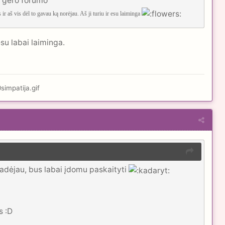
o gero forumo
 ir aš vis dėl to gavau ką norėjau. Aš ji turiu ir esu laiminga
esu labai laiminga.
pradėjau, bus labai įdomu paskaityti
s :D