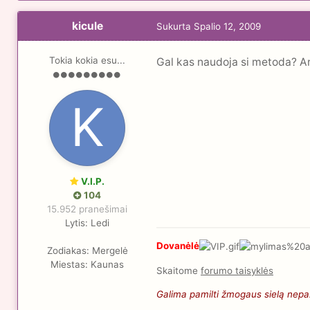
kicule
Sukurta
Spalio 12, 2009
Tokia kokia esu...
Gal kas naudoja si metoda? Ar 
V.I.P.
104
15.952 pranešimai
Lytis:
Ledi
Dovanėlė
Zodiakas:
Mergelė
Miestas:
Kaunas
Skaitome
forumo taisyklės
Galima pamilti žmogaus sielą nepaži