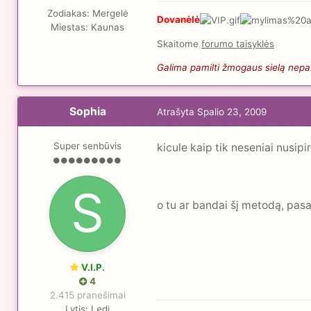
Zodiakas:
Mergelė
Dovanėlė
Miestas:
Kaunas
Skaitome
forumo taisyklės
Galima pamilti žmogaus sielą nepaži
Sophia
Atrašyta
Spalio 23, 2009
Super senbūvis
kicule kaip tik neseniai nusip
o tu ar bandai šį metodą, pasa
V.I.P.
4
2.415 pranešimai
Lytis:
Ledi