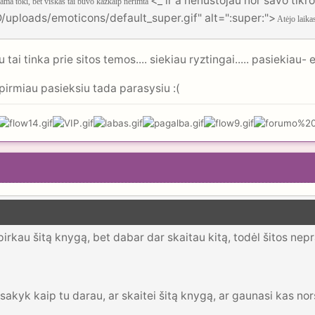
<_ ir a nenustojau nor savo tikr
kama toki, bet viskas tai buvo kažkaip nerimta
uploads/emoticons/default_super.gif" alt=":super:">
Atėjo laikas
 tai tinka prie sitos temos.... siekiau ryztingai..... pasiekiau- 
 pirmiau pasieksiu tada parasysiu :(
ipirkau šitą knygą, bet dabar dar skaitau kitą, todėl šitos ne
sakyk kaip tu darau, ar skaitei šitą knygą, ar gaunasi kas nor