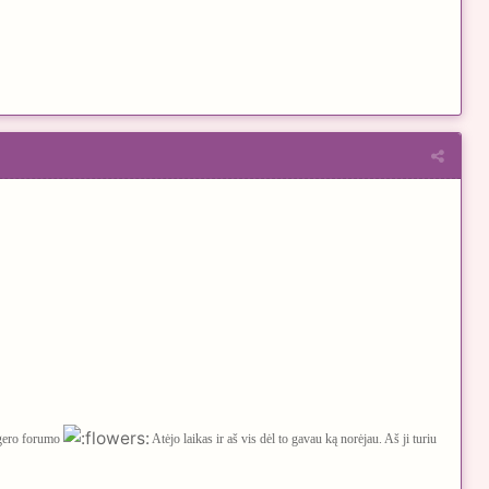
, gero forumo
Atėjo laikas ir aš vis dėl to gavau ką norėjau. Aš ji turiu