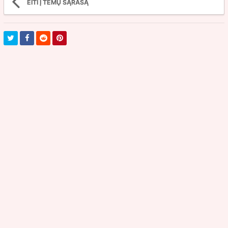
EITI Į TEMŲ SĄRAŠĄ