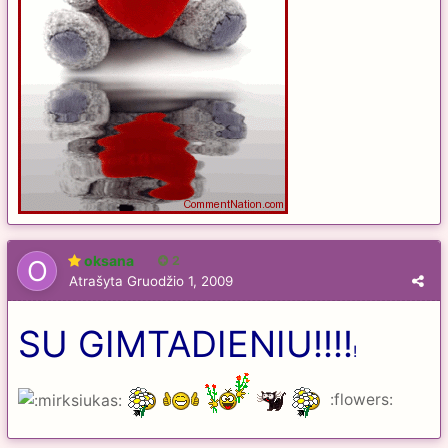
oksana
2
Atrašyta
Gruodžio 1, 2009
SU GIMTADIENIU!!!!
!
:flowers: