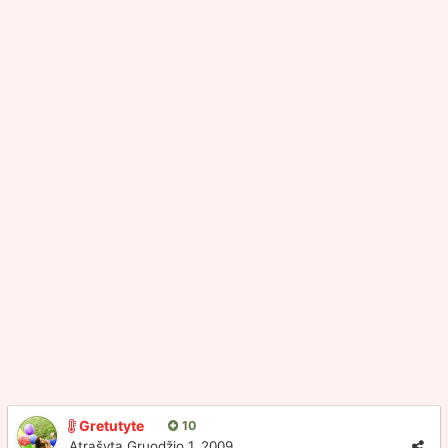
Gretutyte
10
Atrašyta
Gruodžio 1, 2009