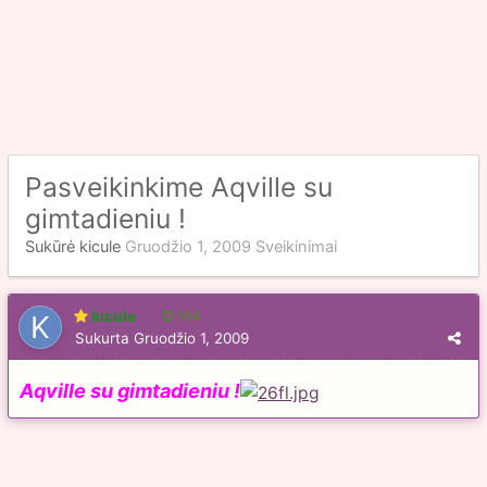
Pasveikinkime Aqville su
gimtadieniu !
Sukūrė
kicule
Gruodžio 1, 2009
Sveikinimai
kicule
104
Sukurta
Gruodžio 1, 2009
Aqville su gimtadieniu !