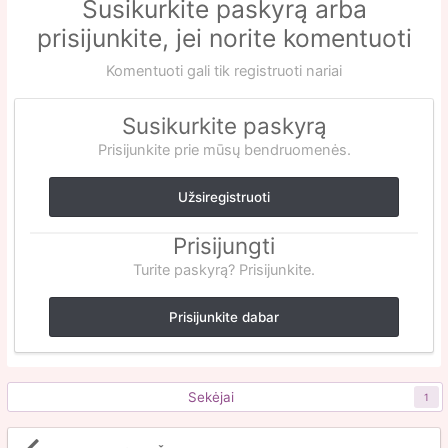
Susikurkite paskyrą arba
prisijunkite, jei norite komentuoti
Komentuoti gali tik registruoti nariai
Susikurkite paskyrą
Prisijunkite prie mūsų bendruomenės.
Užsiregistruoti
Prisijungti
Turite paskyrą? Prisijunkite.
Prisijunkite dabar
Sekėjai
1