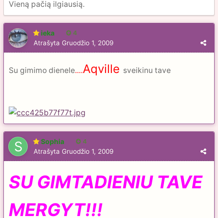
Vieną pačią ilgiausią.
ieka
4
Atrašyta
Gruodžio 1, 2009
Aqville
Su gimimo dienele
....
sveikinu tave
Sophia
4
Atrašyta
Gruodžio 1, 2009
SU GIMTADIENIU TAVE
MERGYT!!!