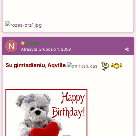
Nicole
56
Atrašyta
Gruodžio 1, 2009
Su gimtadieniu, Aqville