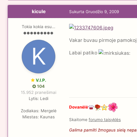
kicule
Sukurta
Gruodžio 9, 2009
Tokia kokia esu...
Vakar buvau pirmoje pamokoje
Labai patiko
V.I.P.
104
15.952 pranešimai
Lytis:
Ledi
Dovanėlė
Zodiakas:
Mergelė
Miestas:
Kaunas
Skaitome
forumo taisyklės
Galima pamilti žmogaus sielą nepaži