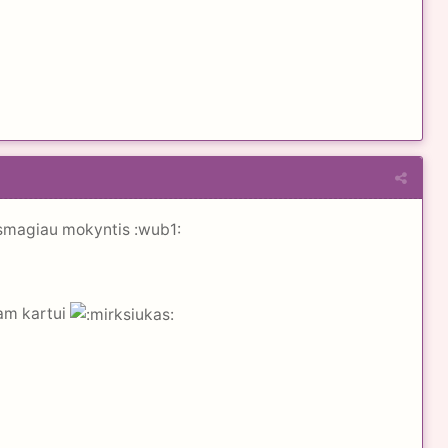
 smagiau mokyntis :wub1:
 tam kartui