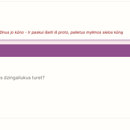
nus jo kūno - Ir paskui išeiti iš proto, palietus mylimos sielos kūną
os dzingaliukus turet?