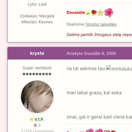
Lytis:
Ledi
Dovanėlė
Zodiakas:
Mergelė
Miestas:
Kaunas
Skaitome
forumo taisyklės
Galima pamilti žmogaus sielą nepaži
kryste
Atrašyta
Gruodžio 9, 2009
Super senbūvis
na tai sekmes tau
man labai grazu, kai soka
zinai, gal ir gerai kad viena ka
V.I.P.
0
2.024 pranešimai