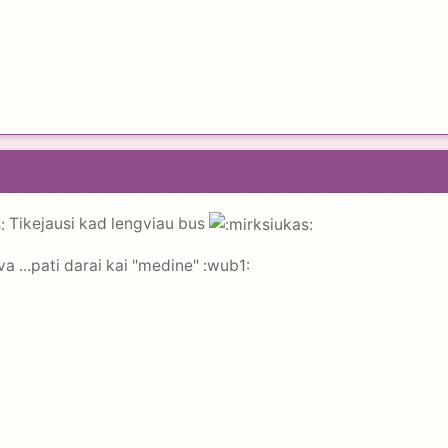
Tikejausi kad lengviau bus
gva ...pati darai kai "medine" :wub1: