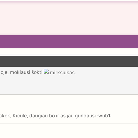
je, mokiausi šokti
ok, Kicule, daugiau bo ir as jau gundausi :wub1: