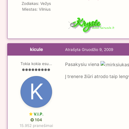
Zodiakas:
Vežys
Miestas:
Vilnius
kicule
Atrašyta
Gruodžio 9, 2009
Tokia kokia esu...
Pasakysiu viena
Į trenere žiūri atrodo taip len
V.I.P.
104
15.952 pranešimai