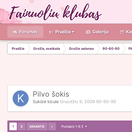
Forumas
Pradžia
Galerija
Ka
Pradžia
Grožis, sveikata
Grožio salonas
90-60-90
Pi
Pilvo šokis
Sukūrė
kicule
Gruodžio 9, 2009
90-60-90
1
2
Puslapis 1 iš 2
SEKANTIS