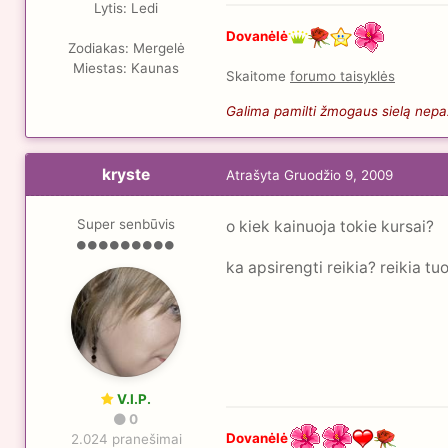
Lytis:
Ledi
Dovanėlė
Zodiakas:
Mergelė
Miestas:
Kaunas
Skaitome
forumo taisyklės
Galima pamilti žmogaus sielą nepaži
kryste
Atrašyta
Gruodžio 9, 2009
Super senbūvis
o kiek kainuoja tokie kursai?
ka apsirengti reikia? reikia tu
V.I.P.
0
Dovanėlė
2.024 pranešimai