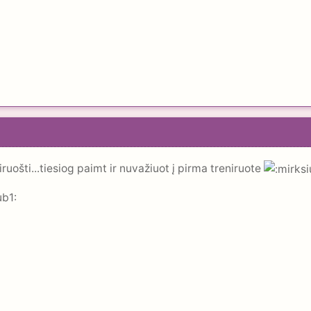
isiruošti...tiesiog paimt ir nuvažiuot į pirma treniruote
ub1: