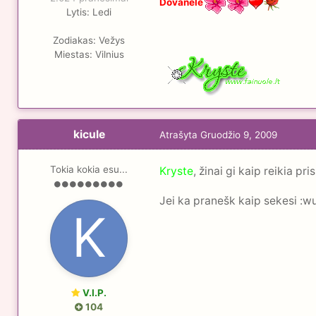
Dovanėlė
Lytis:
Ledi
Zodiakas:
Vežys
Miestas:
Vilnius
kicule
Atrašyta
Gruodžio 9, 2009
Tokia kokia esu...
Kryste
, žinai gi kaip reikia pr
Jei ka pranešk kaip sekesi :w
V.I.P.
104