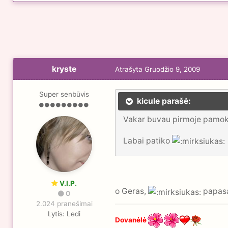
kryste
Atrašyta
Gruodžio 9, 2009
Super senbūvis
kicule parašė:
Vakar buvau pirmoje pamoko
Labai patiko
V.I.P.
o Geras,
papasak
0
2.024 pranešimai
Lytis:
Ledi
Dovanėlė