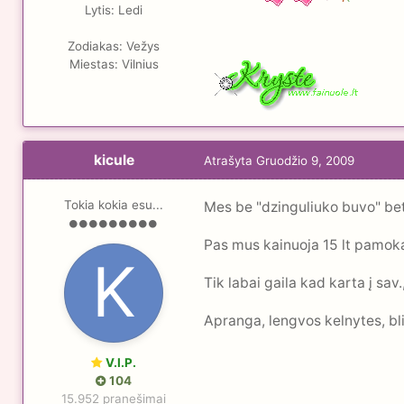
Lytis:
Ledi
Zodiakas:
Vežys
Miestas:
Vilnius
kicule
Atrašyta
Gruodžio 9, 2009
Tokia kokia esu...
Mes be "dzinguliuko buvo" bet
Pas mus kainuoja 15 lt pamo
Tik labai gaila kad karta į sav.
Apranga, lengvos kelnytes, bl
V.I.P.
104
15.952 pranešimai