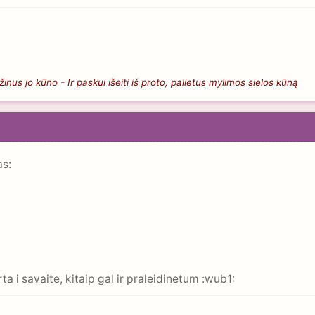
nus jo kūno - Ir paskui išeiti iš proto, palietus mylimos sielos kūną
rta i savaite, kitaip gal ir praleidinetum :wub1: