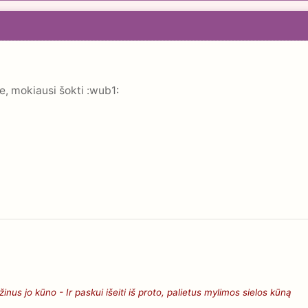
, mokiausi šokti :wub1:
nus jo kūno - Ir paskui išeiti iš proto, palietus mylimos sielos kūną