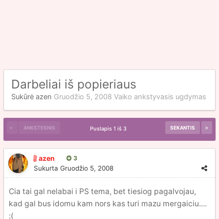
Darbeliai iš popieriaus
Sukūrė
azen
Gruodžio 5, 2008
Vaiko ankstyvasis ugdymas
ANKSTESNIS
SEKANTIS
Puslapis 1 iš 3
azen
3
Sukurta
Gruodžio 5, 2008
Cia tai gal nelabai i PS tema, bet tiesiog pagalvojau,
kad gal bus idomu kam nors kas turi mazu mergaiciu....
:(