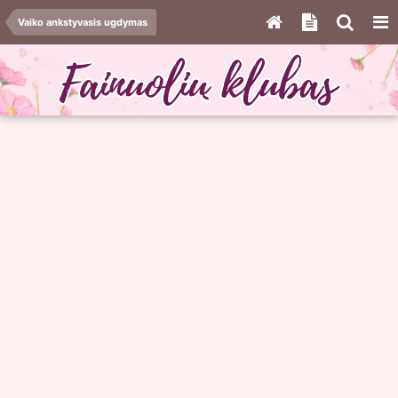
Vaiko ankstyvasis ugdymas