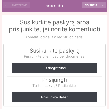
ANKSTESNIS
SEKANTIS
Puslapis 1 iš 3
Susikurkite paskyrą arba
prisijunkite, jei norite komentuoti
Komentuoti gali tik registruoti nariai
Susikurkite paskyrą
Prisijunkite prie mūsų bendruomenės.
Užsiregistruoti
Prisijungti
Turite paskyrą? Prisijunkite.
Prisijunkite dabar