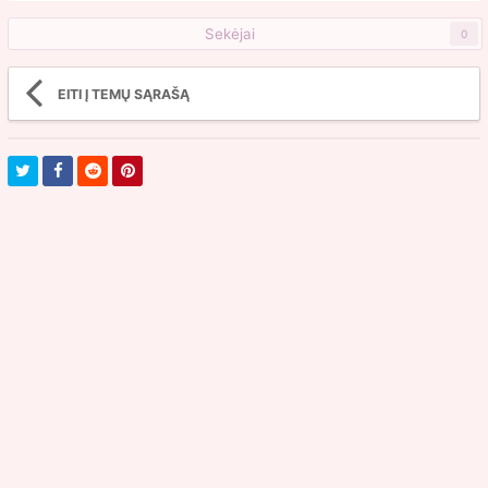
Sekėjai
0
EITI Į TEMŲ SĄRAŠĄ