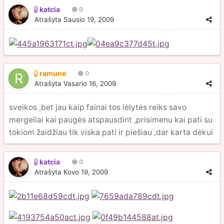
katcia
0
Atrašyta
Sausio 19, 2009
ramune
0
Atrašyta
Vasario 16, 2009
sveikos ,bet jau kaip fainai tos lėlytės reiks savo
mergeliai kai paugės atspausdint ,prisimenu kai pati su
tokiom žaidžiau tik viska pati ir piešiau ,dar karta dėkui
katcia
0
Atrašyta
Kovo 19, 2009