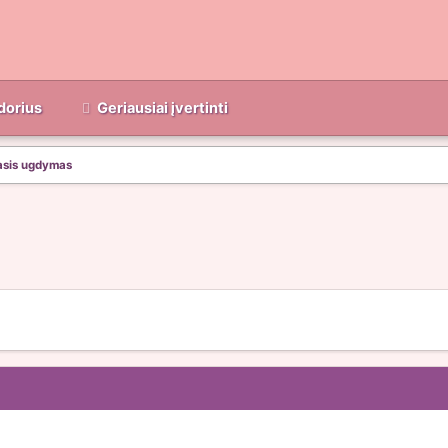
dorius
Geriausiai įvertinti
asis ugdymas