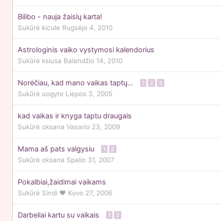
Bilibo - nauja žaislų karta!
Sukūrė
kicule
Rugsėjo 4, 2010
Astrologinis vaiko vystymosi kalendorius
Sukūrė
ksiusa
Balandžio 14, 2010
Norėčiau, kad mano vaikas taptų...
1
2
3
Sukūrė
uogyte
Liepos 3, 2005
kad vaikas ir knyga taptu draugais
Sukūrė
oksana
Vasario 23, 2009
Mama aš pats valgysiu
1
2
Sukūrė
oksana
Spalio 31, 2007
Pokalbiai,žaidimai vaikams
Sukūrė
Sindi ♥
Kovo 27, 2006
Darbeliai kartu su vaikais
1
2