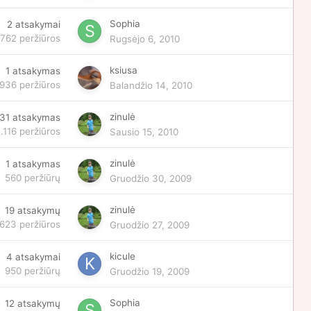
Sophia
2
atsakymai
762
peržiūros
Rugsėjo 6, 2010
ksiusa
1
atsakymas
936
peržiūros
Balandžio 14, 2010
zinulė
31
atsakymas
.116
peržiūros
Sausio 15, 2010
zinulė
1
atsakymas
560
peržiūrų
Gruodžio 30, 2009
zinulė
19
atsakymų
.623
peržiūros
Gruodžio 27, 2009
kicule
4
atsakymai
950
peržiūrų
Gruodžio 19, 2009
Sophia
12
atsakymų