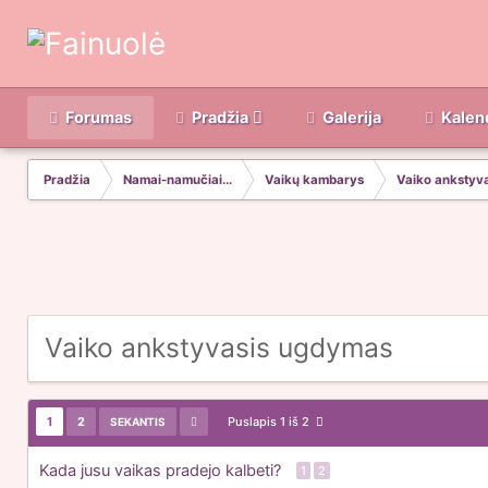
Forumas
Pradžia
Galerija
Kalen
Pradžia
Namai-namučiai...
Vaikų kambarys
Vaiko ankstyv
Vaiko ankstyvasis ugdymas
1
2
Puslapis 1 iš 2
SEKANTIS
Kada jusu vaikas pradejo kalbeti?
1
2