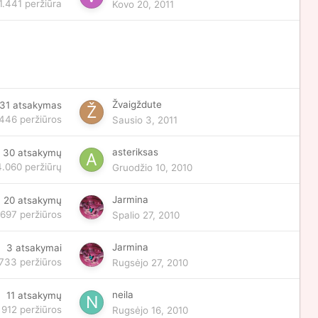
1.441
peržiūra
Kovo 20, 2011
Žvaigždute
31
atsakymas
.446
peržiūros
Sausio 3, 2011
asteriksas
30
atsakymų
4.060
peržiūrų
Gruodžio 10, 2010
Jarmina
20
atsakymų
.697
peržiūros
Spalio 27, 2010
Jarmina
3
atsakymai
733
peržiūros
Rugsėjo 27, 2010
neila
11
atsakymų
912
peržiūros
Rugsėjo 16, 2010