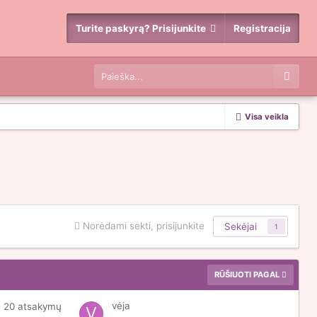
Turite paskyrą? Prisijunkite
Registracija
Visa veikla
Norėdami sekti, prisijunkite
Sekėjai
1
RŪŠIUOTI PAGAL
vėja
20
atsakymų