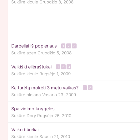
Sukūrė
kicule
Gruodžio 8, 2008
Darbeliai iš popieriaus
1
2
3
Sukūrė
azen
Gruodžio 5, 2008
Vaikiški eilėraštukai
1
2
3
Sukūrė
kicule
Rugsėjo 1, 2009
Ką turėtų mokėti 3 metų vaikas?
1
2
Sukūrė
oksana
Vasario 23, 2009
Spalvinimo knygelės
Sukūrė
Dory
Rugsėjo 26, 2010
Vaiku būreliai
Sukūrė
kicule
Sausio 21, 2010