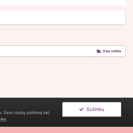
Visa veikla
Sutinku
u. Savo duotą sutikimą bet
tika
.