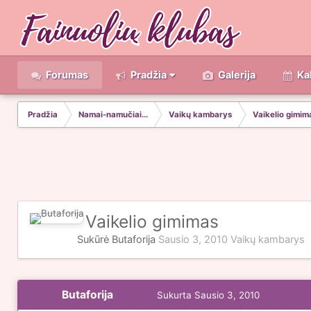
Forumas
Pradžia
Galerija
Ka
Pradžia
Namai-namučiai...
Vaikų kambarys
Vaikelio gimim
Vaikelio gimimas
Sukūrė
Butaforija
Sausio 3, 2010
Vaikų kambarys
Butaforija
Sukurta
Sausio 3, 2010