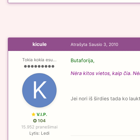
kicule
Atrašyta
Sausio 3, 2010
Tokia kokia esu...
Butaforija,
Nėra kitos vietos, kaip čia. N
Jei nori iš širdies tada ko lauk
V.I.P.
104
15.952 pranešimai
Lytis:
Ledi