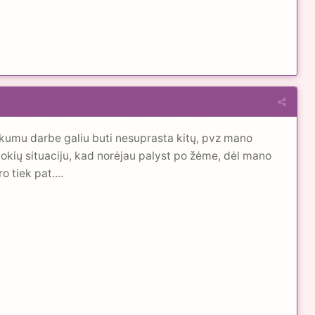
škumu darbe galiu buti nesuprasta kitų, pvz mano
 tokių situaciju, kad norėjau palyst po žėme, dėl mano
 tiek pat....