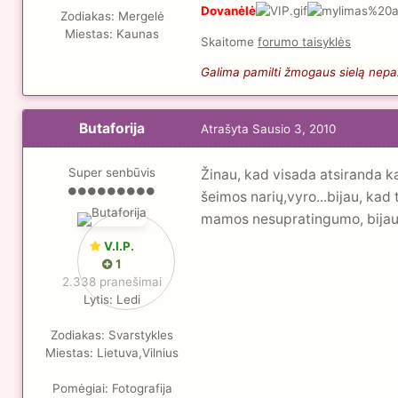
Dovanėlė
Zodiakas:
Mergelė
Miestas:
Kaunas
Skaitome
forumo taisyklės
Galima pamilti žmogaus sielą nepaži
Butaforija
Atrašyta
Sausio 3, 2010
Super senbūvis
Žinau, kad visada atsiranda k
šeimos narių,vyro...bijau, kad
mamos nesupratingumo, bijau, ka
V.I.P.
1
2.338 pranešimai
Lytis:
Ledi
Zodiakas:
Svarstykles
Miestas:
Lietuva,Vilnius
Pomėgiai:
Fotografija