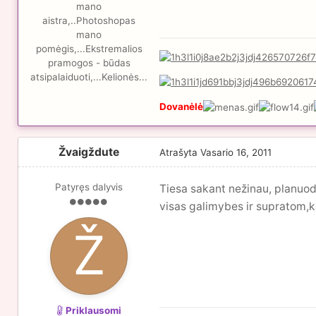
mano
aistra,..Photoshopas
mano
pomėgis,...Ekstremalios
pramogos - būdas
atsipalaiduoti,...Kelionės...
Dovanėlė
Žvaigždute
Atrašyta
Vasario 16, 2011
Patyręs dalyvis
Tiesa sakant nežinau, planuod
visas galimybes ir supratom,k
Priklausomi