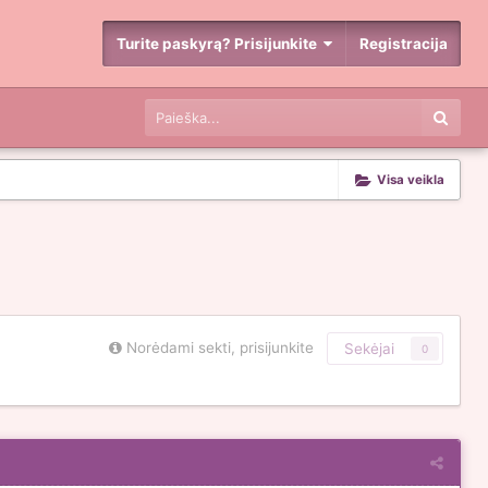
Turite paskyrą? Prisijunkite
Registracija
Visa veikla
Norėdami sekti, prisijunkite
Sekėjai
0