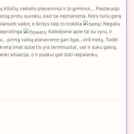
 kliūčių vaikelio planavimui ir jo gimimui.... Pastaruoju
ciją protu suvokiu, kad tai neįmanoma. Nors turiu gerą
planuoti vaiko, o širdys taip to trokšta
Negaliu
ų neprotinga
Kalbėjome apie tai su vyru, ir
u... pirmą vaiką planavome gan ilgai...virš metų. Todėl
kretą (mat sutartis yra terminuota), vat ir suku galvą,
nki situacija, o ir paskui gali būti nepalanku,