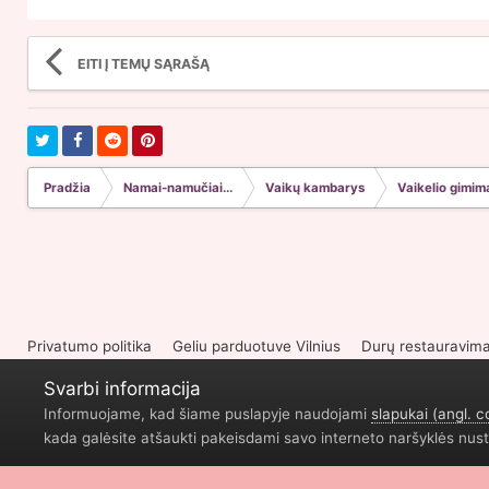
EITI Į TEMŲ SĄRAŠĄ
Pradžia
Namai-namučiai...
Vaikų kambarys
Vaikelio gimim
Privatumo politika
Geliu parduotuve Vilnius
Durų restauravim
Svarbi informacija
Informuojame, kad šiame puslapyje naudojami
slapukai (angl. c
kada galėsite atšaukti pakeisdami savo interneto naršyklės nust