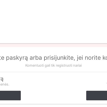
te paskyrą arba prisijunkite, jei norite 
Komentuoti gali tik registruoti nariai
rą
menės.