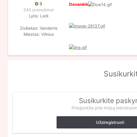
3
Dovanėlė
345 pranešimai
Lytis:
Ledi
Zodiakas:
Vandenis
Miestas:
Vilnius
Susikurki
Susikurkite pasky
Prisijunkite prie mūsų bendruo
Užsiregistruoti