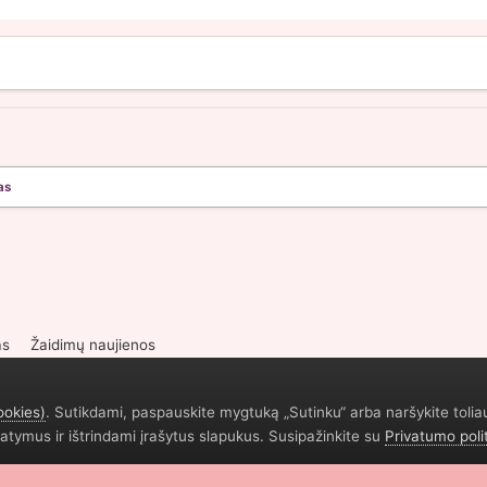
as
as
Žaidimų naujienos
ookies)
. Sutikdami, paspauskite mygtuką „Sutinku“ arba naršykite tolia
atymus ir ištrindami įrašytus slapukus. Susipažinkite su
Privatumo poli