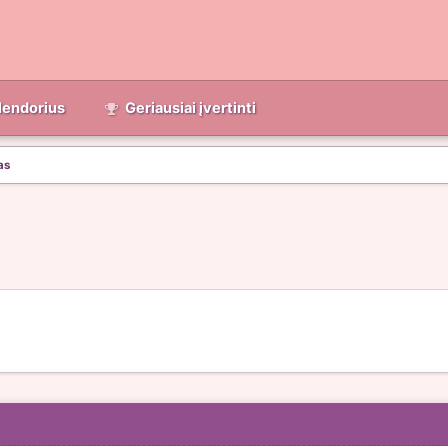
lendorius
Geriausiai įvertinti
as