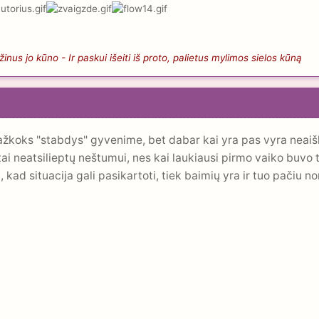
nus jo kūno - Ir paskui išeiti iš proto, palietus mylimos sielos kūną
ažkoks "stabdys" gyvenime, bet dabar kai yra pas vyra neai
 tai neatsilieptų neštumui, nes kai laukiausi pirmo vaiko buvo
d situacija gali pasikartoti, tiek baimių yra ir tuo pačiu noro