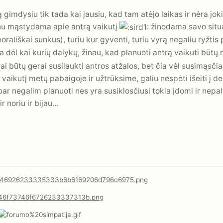
gimdysiu tik tada kai jausiu, kad tam atėjo laikas ir nėra jokių
nu mąstydama apie antrą vaikutį
žinodama savo situa
rališkai sunkus), turiu kur gyventi, turiu vyrą negaliu ryžtis 
ta dėl kai kurių dalykų, žinau, kad planuoti antrą vaikuti būt
 būtų gerai susilaukti antros atžalos, bet čia vėl susimąsčia
vaikutį metų pabaigoje ir užtrūksime, galiu nespėti išeiti į de
r negalim planuoti nes yra susiklosčiusi tokia įdomi ir nepala
 noriu ir bijau...