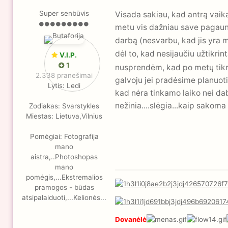
Super senbūvis
Visada sakiau, kad antrą vaiką 
metu vis dažniau save pagau
darbą (nesvarbu, kad jis yra mo
dėl to, kad nesijaučiu užtikrin
V.I.P.
1
nusprendėm, kad po metų tikrai
2.338 pranešimai
galvoju jei pradėsime planuoti 
Lytis:
Ledi
kad nėra tinkamo laiko nei daba
nežinia....slėgia...kaip sakoma ir
Zodiakas:
Svarstykles
Miestas:
Lietuva,Vilnius
Pomėgiai:
Fotografija
mano
aistra,..Photoshopas
mano
pomėgis,...Ekstremalios
pramogos - būdas
atsipalaiduoti,...Kelionės...
Dovanėlė