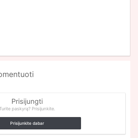
komentuoti
Prisijungti
Turite paskyrą? Prisijunkite.
Prisijunkite dabar