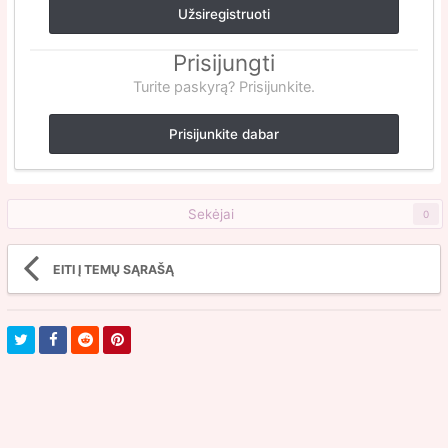
Užsiregistruoti
Prisijungti
Turite paskyrą? Prisijunkite.
Prisijunkite dabar
Sekėjai
0
EITI Į TEMŲ SĄRAŠĄ