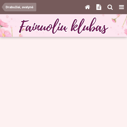
Drabužiai, avalynė