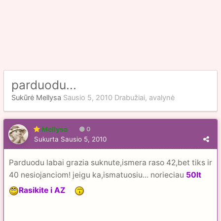
parduodu...
Sukūrė
Mellysa
Sausio 5, 2010
Drabužiai, avalynė
Mellysa
0
Sukurta
Sausio 5, 2010
Parduodu labai grazia suknute,ismera raso 42,bet tiks ir
40 nesiojanciom! jeigu ka,ismatuosiu... norieciau
50lt
Rasikite i AZ