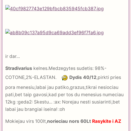
ir dar...
Stradivarius
kelnes.Medzegytes sudetis: 98%-
COTONE,2%-ELASTAN.
Dydis 40/12
,pirkti pries
pora menesiu,labai jau patiko,grazus,tikrai nesiociau
pati,bet taip gavosi,kad per tos du menesius numeciau
12kg :geda2: Skestu... :ax: Norejau nesti susiarinti,bet
labai jau brangiai iseina! :oh
Mokiejau virs 100lt,
norieciau nors 60Lt
Rasykite i AZ