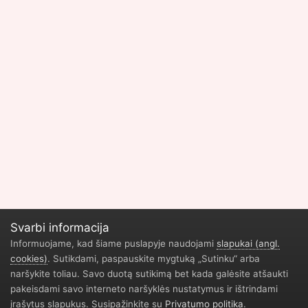
Svarbi informacija
Informuojame, kad šiame puslapyje naudojami
slapukai (angl.
cookies)
. Sutikdami, paspauskite mygtuką „Sutinku“ arba
naršykite toliau. Savo duotą sutikimą bet kada galėsite atšaukti
Privatumo politika
Geliu parduotuve Vilnius
Durų restauravimas
pakeisdami savo interneto naršyklės nustatymus ir ištrindami
Žaidimų naujienos
įrašytus slapukus. Susipažinkite su
Privatumo politika
.