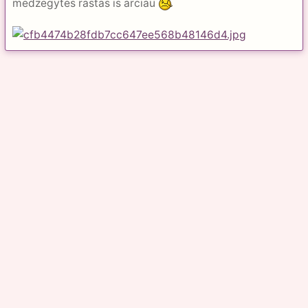
medzegytes rastas is arciau