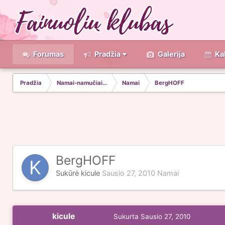
Forumas
Pradžia
Galerija
Ka
Pradžia
Namai-namučiai...
Namai
BergHOFF
BergHOFF
Sukūrė
kicule
Sausio 27, 2010
Namai
kicule
Sukurta
Sausio 27, 2010