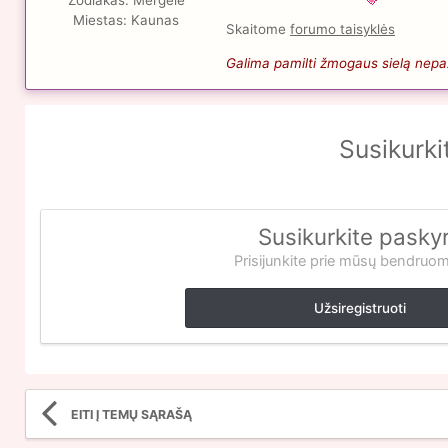
Zodiakas:
Mergelė
Miestas:
Kaunas
Skaitome
forumo taisyklės
Galima pamilti žmogaus sielą nepaži
Susikurki
Susikurkite pasky
Prisijunkite prie mūsų bendruo
Užsiregistruoti
EITI Į TEMŲ SĄRAŠĄ