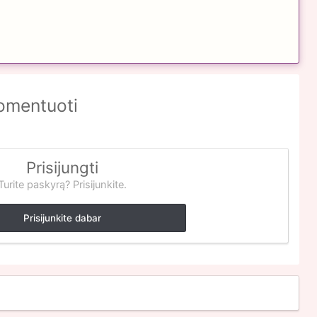
komentuoti
Prisijungti
Turite paskyrą? Prisijunkite.
Prisijunkite dabar