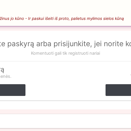
nus jo kūno - Ir paskui išeiti iš proto, palietus mylimos sielos kūną
te paskyrą arba prisijunkite, jei norite 
Komentuoti gali tik registruoti nariai
rą
menės.