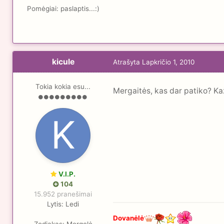
Pomėgiai:
paslaptis...:)
kicule
Atrašyta
Lapkričio 1, 2010
Tokia kokia esu...
Mergaitės, kas dar patiko? K
V.I.P.
104
15.952 pranešimai
Lytis:
Ledi
Dovanėlė