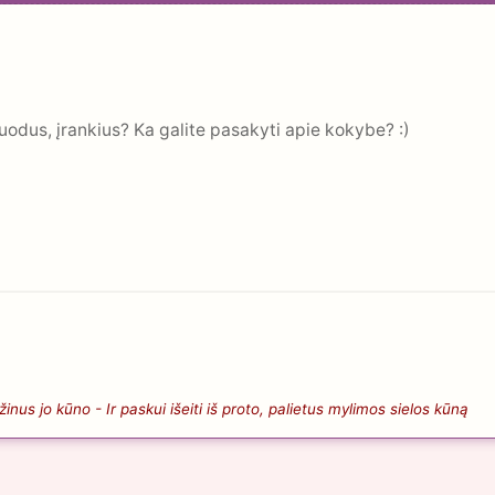
odus, įrankius? Ka galite pasakyti apie kokybe? :)
nus jo kūno - Ir paskui išeiti iš proto, palietus mylimos sielos kūną