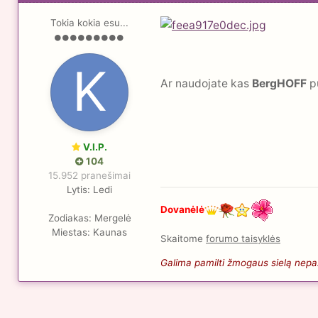
Tokia kokia esu...
Ar naudojate kas
BergHOFF
pu
V.I.P.
104
15.952 pranešimai
Lytis:
Ledi
Dovanėlė
Zodiakas:
Mergelė
Miestas:
Kaunas
Skaitome
forumo taisyklės
Galima pamilti žmogaus sielą nepaži