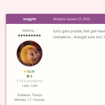
uogyte
Atrašyta
Sausio 27, 2010
ištikima...
turiu garu puoda, bet gali naud
uzsisakius , draugai juos turi, 
V.I.P.
3
3.343 pranešimai
Lytis:
Ledi
Zodiakas:
Šaulys
Miestas:
LT, Kaunas