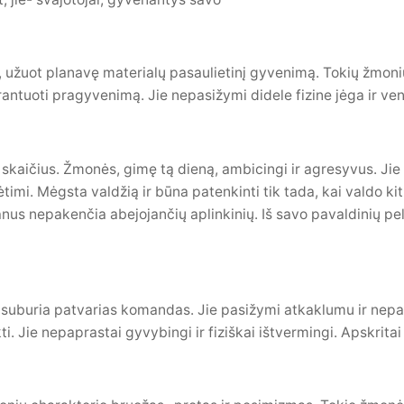
užuot planavę materialų pasaulietinį gyvenimą. Tokių žmonių
antuoti pragyvenimą. Jie nepasižymi didele fizine jėga ir ven
as skaičius. Žmonės, gimę tą dieną, ambicingi ir agresyvus. Jie 
imi. Mėgsta valdžią ir būna patenkinti tik tada, kai valdo ki
us nepakenčia abejojančių aplinkinių. Iš savo pavaldinių peln
ėl suburia patvarias komandas. Jie pasižymi atkaklumu ir nepas
ti. Jie nepaprastai gyvybingi ir fiziškai ištvermingi. Apskritai 