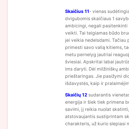
Skaičius 11
- vienas sudėtingia
dvigubomis skaičiaus 1 savybėm
ambicingi, negali pasitenkinti 
veikti. Tai teigiamas būdo bruo
jei veikia nedelsdami. Tačiau 
primesti savo valią kitiems, t
metu pernelyg jautriai reaguoja
šviesiai. Apskritai labai jautr
ims daryti. Dėl milžiniškų amb
prieštaringas. Jie pasižymi d
išdavystės, kaip ir pralaimėji
Skaičių 12
sudarantis vieneta
energija ir šiek tiek primena 
savimi, jį reikia nuolat skatint
atstovaujantis sustiprintam ska
charakteris, už kurio slepiasi