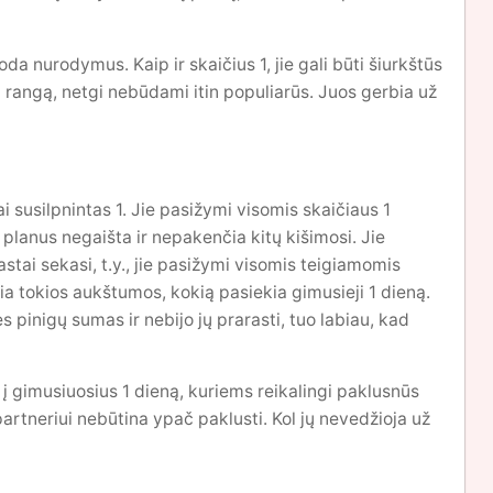
da nurodymus. Kaip ir skaičius 1, jie gali būti šiurkštūs
 rangą, netgi nebūdami itin populiarūs. Juos gerbia už
ai susilpnintas 1. Jie pasižymi visomis skaičiaus 1
planus negaišta ir nepakenčia kitų kišimosi. Jie
stai sekasi, t.y., jie pasižymi visomis teigiamomis
ia tokios aukštumos, kokią pasiekia gimusieji 1 dieną.
 pinigų sumas ir nebijo jų prarasti, tuo labiau, kad
 į gimusiuosius 1 dieną, kuriems reikalingi paklusnūs
 partneriui nebūtina ypač paklusti. Kol jų nevedžioja už