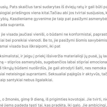
sių. Pats skaičius tarsi sudarytas iš dviejų ratų ir gali būti p
siogiai priešingos viena kitai.Tačiau abi jos tvirtai susijusios,
kybių. Kasdieniame gyvenime jie taip pat pasižymi asmenybės 
kada supranta.
jie visada jaučiasi vieniši, o būdami ne konformistai, papras
inkiai bei poreikiai vienodi. Be to, jie pasižymi šiomis savybė
iksmai visada bus iškraipomi, iki pat
listai, ir jeigu į priekį išsiveržia materialioji jų pusė, jų la
 – stiprios asmenybės, sugebančios labai stipriai emocionaliai
 Iš tikrųjų būdami nuoširdūs, jie gali atrodyti šalti, nes nemoka
siai neteisingai suprantami. Seksualiai pajėgūs ir aktyvūs, tač
aip santykiai nebus ilgalaikiai.
, o žmonės, gimę 9 dieną, iš prigimties kovotojai. Jie tvirti,
ė jiems padeda tęsti tai, kas pradėta, iki galo. Jie ambicingi,