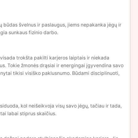
 būdas švelnus ir paslaugus, jiems nepakanka jėgų ir
gia sunkaus fizinio darbo.
visada trokšta pakilti karjeros laiptais ir niekada
tus. Tokie žmonės drąsiai ir energingai įgyvendina savo
ytai tikisi visiško paklusnumo. Būdami disciplinuoti,
iduoda, kol neišeikvoja visų savo jėgų, tačiau ir tada,
tai labai stiprus skaičius.