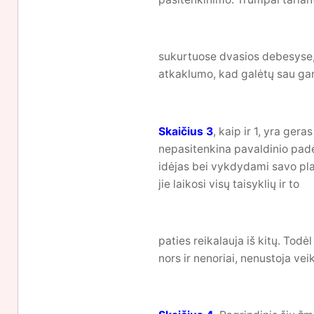
sukurtuose dvasios debesyse, 
atkaklumo, kad galėtų sau gar
Skaičius 3
, kaip ir 1, yra ger
nepasitenkina pavaldinio padėt
idėjas bei vykdydami savo plan
jie laikosi visų taisyklių ir to
paties reikalauja iš kitų. Tod
nors ir nenoriai, nenustoja veik