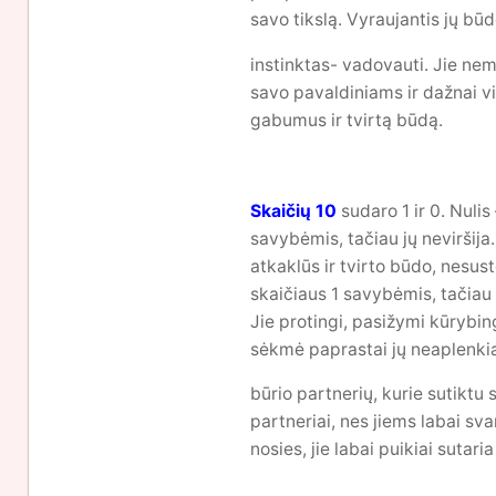
savo tikslą. Vyraujantis jų būd
instinktas- vadovauti. Jie nemė
savo pavaldiniams ir dažnai vi
gabumus ir tvirtą būdą.
Skaičių 10
sudaro 1 ir 0. Nulis
savybėmis, tačiau jų neviršija
atkaklūs ir tvirto būdo, nesus
skaičiaus 1 savybėmis, tačiau 
Jie protingi, pasižymi kūrybin
sėkmė paprastai jų neaplenkia.
būrio partnerių, kurie sutiktu
partneriai, nes jiems labai sva
nosies, jie labai puikiai sutaria