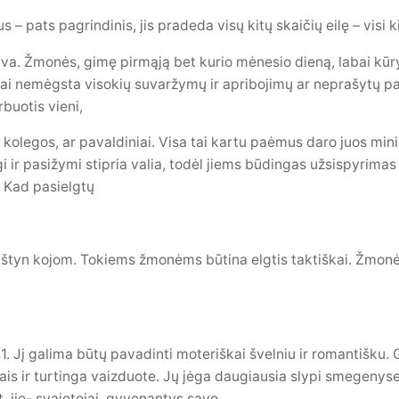
 – pats pagrindinis, jis pradeda visų kitų skaičių eilę – visi ki
alva. Žmonės, gimę pirmąją bet kurio mėnesio dieną, labai kūry
abai nemėgs­ta visokių suvaržymų ir apribojimų ar neprašytų pa
rbuotis vieni,
s kolegos, ar pavaldiniai. Visa tai kartu paėmus daro juos mini
i ir pasižymi stipria valia, todėl jiems būdingas užsispyrimas 
. Kad pasielgtų
ukštyn kojom. Tokiems žmonėms būtina elgtis taktiškai. Žmonė
1. Jį galima būtų pavadinti moteriškai švelniu ir romantišku. 
s ir turtinga vaizduote. Jų jėga daugiausia slypi smegenyse, 
, jie- svajotojai, gyvenantys savo