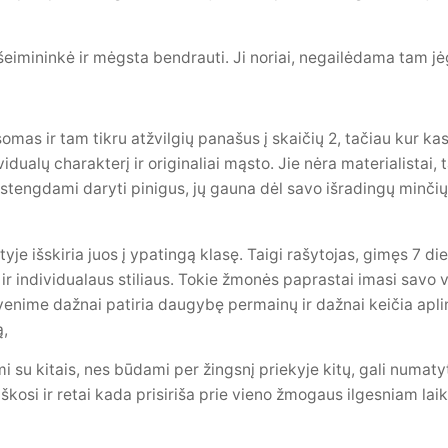
šeimininkė ir mėgsta bendrauti. Ji noriai, negailėdama tam jė
omas ir tam tikru atžvilgių panašus į skaičių 2, tačiau kur ka
idualų charakterį ir originaliai mąsto. Jie nėra materialistai, 
tengdami daryti pinigus, jų gauna dėl savo išradingų minčių –
tyje išskiria juos į ypatingą klasę. Taigi rašytojas, gimęs 7 d
ir individualaus stiliaus. Tokie žmonės paprastai imasi savo v
enime dažnai patiria daugybę permainų ir dažnai keičia aplin
ą,
 su kitais, nes būdami per žingsnį priekyje kitų, gali numatyt
kosi ir retai kada prisiriša prie vieno žmogaus ilgesniam laik