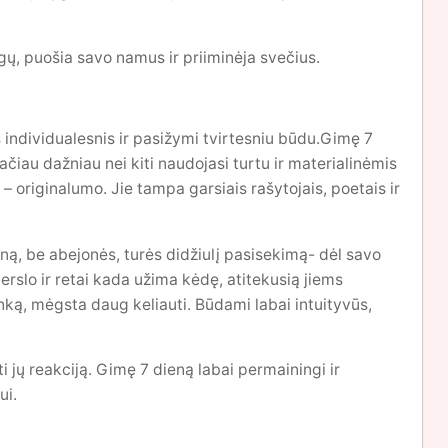
gų, puošia savo namus ir priiminėja svečius.
s individualesnis ir pasižymi tvirtesniu būdu.Gimę 7
tačiau dažniau nei kiti naudojasi turtu ir materialinėmis
 originalumo. Jie tampa garsiais rašytojais, poetais ir
ieną, be abejonės, turės didžiulį pasisekimą- dėl savo
erslo ir retai kada užima kėdę, atitekusią jiems
ką, mėgsta daug keliauti. Būdami labai intuityvūs,
i jų reakciją. Gimę 7 dieną labai permainingi ir
ui.