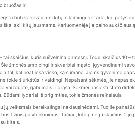
o bruožas ir
gsta būti vadovaujami kitų, o laimingi tik tada, kai patys duo
siškai akli kitų jausmams. Kariuomenėje jie pelno aukščiausią
 – tai skaičius, kuris sušvelnina pirmesnį. Todėl skaičius 10 – t
. Šie žmonės ambicingi ir skvarbiai mąsto. Įgyvendinami savo 
toja tol, kol neatlieka visko, ką sumanė. Jiems gyvenime papra
ne tokie šiurkštūs ir valdingi. Nepaisant sėkmės, jie nepasiek
ga vaizduote, gabumais ir drąsa. Sėkmei pasiekti stato dideles
 Būdami lyderiai iš prigimties, tokie žmonės reikalauja
 su jų veiksmais bereikalingai neklausinėdami. Tuo jie panašūs
rbus fizinis pasitenkinimas. Tačiau, kitaip negu skaičius 1, jo
 su kitais.