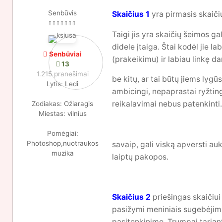
Senbūvis
Skaičius 1
yra pirmasis skaičius
Taigi jis yra skaičių šeimos g
didele įtaiga. Štai kodėl jie l
Senbūviai
(prakeikimu) ir labiau linkę da
13
1.215 pranešimai
be kitų, ar tai būtų jiems lygū
Lytis:
Ledi
ambicingi, nepaprastai ryžting
reikalavimai nebus patenkinti
Zodiakas:
Ožiaragis
Miestas:
vilnius
Pomėgiai:
Photoshop,nuotraukos
savaip, gali viską apversti a
muzika
laiptų pakopos.
Skaičius 2
priešingas skaičiui 
pasižymi meniniais sugebėjimai
pasitenkinimo. Trumpai tariant