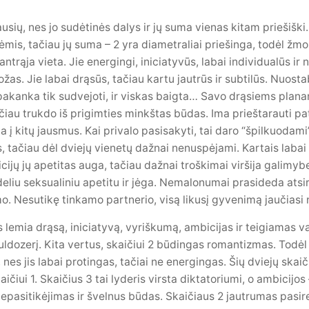
usių, nes jo sudėtinės dalys ir jų suma vienas kitam priešiški. 
is, tačiau jų suma – 2 yra diametraliai priešinga, todėl žmon
antrąja vieta. Jie energingi, iniciatyvūs, labai individualūs i
žas. Jie labai drąsūs, tačiau kartu jautrūs ir subtilūs. Nuost
pakanka tik sudvejoti, ir viskas baigta… Savo drąsiems planam
ačiau trukdo iš prigimties minkštas būdas. Ima prieštarauti pa
 į kitų jausmus. Kai privalo pasisakyti, tai daro “špilkuodami
ūs, tačiau dėl dviejų vienetų dažnai nenuspėjami. Kartais labai 
icijų jų apetitas auga, tačiau dažnai troškimai viršija galimyb
ideliu seksualiniu apetitu ir jėga. Nemalonumai prasideda ats
mo. Nesutikę tinkamo partnerio, visą likusį gyvenimą jaučiasi 
s lemia drąsą, iniciatyvą, vyriškumą, ambicijas ir teigiamas
buldozerį. Kita vertus, skaičiui 2 būdingas romantizmas. Todėl
i, nes jis labai protingas, tačiai ne energingas. Šių dviejų skai
ičiui 1. Skaičius 3 tai lyderis virsta diktatoriumi, o ambicijo
 nepasitikėjimas ir švelnus būdas. Skaičiaus 2 jautrumas pasire