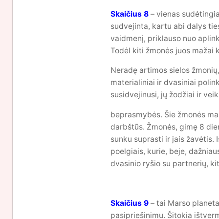
Skaičius 8
– vienas sudėtingiau
sudvejinta, kartu abi dalys tie
vaidmenį, priklauso nuo aplin
Todėl kiti žmonės juos mažai 
Neradę artimos sielos žmonių, 
materialiniai ir dvasiniai pol
susidvejinusi, jų žodžiai ir ve
beprasmybės. Šie žmonės maksima
darbštūs. Žmonės, gimę 8 dieną
sunku suprasti ir jais žavėtis.
poelgiais, kurie, beje, dažniau
dvasinio ryšio su partnerių, kit
Skaičius 9
– tai Marso planeta
pasipriešinimu. Šitokia ištverm