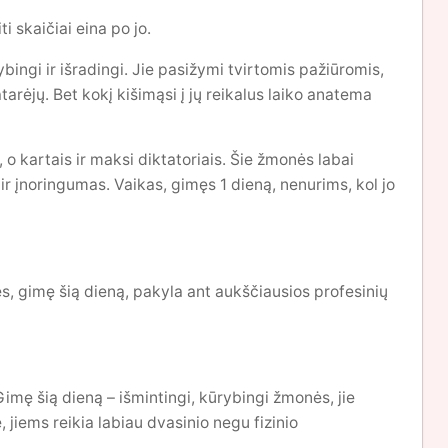
ti skaičiai eina po jo.
bingi ir išradingi. Jie pasižymi tvirtomis pažiūromis,
tarėjų. Bet kokį kišimąsi į jų reikalus laiko anatema
, o kartais ir maksi diktatoriais. Šie žmonės labai
ir įnoringumas. Vaikas, gimęs 1 dieną, nenurims, kol jo
s, gimę šią dieną, pakyla ant aukščiausios profesinių
Gimę šią dieną – išmintingi, kūrybingi žmonės, jie
jiems reikia labiau dvasinio negu fizinio