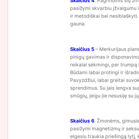
Skaičius 4
. Pagrindinis šių ž
pasižymi skvarbiu įžvalgumu ir
ir metodiškai bei nesiblaškyti. 
gauna.
Skaičius 5
– Merkurijaus plane
pinigų gavimas ir disponavimas
reikalai sėkmingi, per trumpą
Būdami labai protingi ir išrad
Pavyzdžiui, labai greitai suvo
sprendimus. Su jais lengva sugy
smūgių, jeigu jie nesusiję su j
Skaičius 6
. Žmonėms, gimusiem
pasižymi magnetizmų ir seksual
elgesiu traukia priešingą lytį,