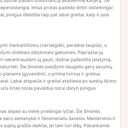
ės dažnai padaro stulbinančią akademinę karjerą. Jie
nepersistengia. Imlus protas padeda dirbti sistemingai
, pinigus išleidžia taip pat labai greitai, kaip ir juos
žymi merkantilizmu (vertelgiški, perdėtai taupūs), o
ižymi dideliais dalykiniais gabumais. Paprastai jų
ir nekantraudami jų gauti, dažnai pažeidžia įstatymą.
praturtėti. Šie žmonės pasižymi daugeliu gerų savybių.
 planams įgyvendinti, o priima tvirtus ir greitus
tai. Labai atsparūs ir greitai atsitiesia po sunkių likimo
kuris kitas noras pavaldus norui daryti pinigus.
as siejasi su meile priešingai lyčiai. Šie žmonės
ria savo asmenybe ir fenomenaliu žavesiu. Manieromis ir
os suptų gražūs daiktai, jei tam turi lėšų. Pakankamai