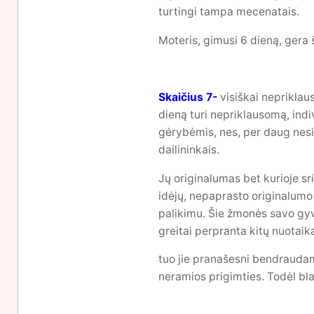
turtingi tampa mecenatais.
Moteris, gimusi 6 dieną, gera 
Skaičius 7-
visiškai nepriklaus
dieną turi nepriklausomą, indiv
gėrybėmis, nes, per daug nesis
dailininkais.
Jų originalumas bet kurioje sri
idėjų, nepaprasto originalumo 
palikimu. Šie žmonės savo gyv
greitai perpranta kitų nuotaik
tuo jie pranašesni bendraudami
neramios prigimties. Todėl blaš