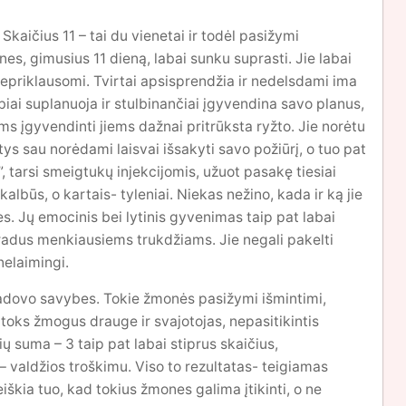
Skaičius 11 – tai du vienetai ir todėl pasižymi
es, gimusius 11 dieną, labai sunku suprasti. Jie labai
r nepriklausomi. Tvirtai apsisprendžia ir nedelsdami ima
abiai suplanuoja ir stulbinančiai įgyvendina savo planus,
s įgyvendinti jiems dažnai pritrūksta ryžto. Jie norėtu
tys sau norėdami laisvai išsakyti savo požiūrį, o tuo pat
”, tarsi smeigtukų injekcijomis, užuot pasakę tiesiai
kalbūs, o kartais- tyleniai. Niekas nežino, kada ir ką jie
es. Jų emocinis bei lytinis gyvenimas taip pat labai
iradus menkiausiems trukdžiams. Jie negali pakelti
nelaimingi.
 vadovo savybes. Tokie žmonės pasižymi išmintimi,
 toks žmogus drauge ir svajotojas, nepasitikintis
čių suma – 3 taip pat labai stiprus skaičius,
s – valdžios troškimu. Viso to rezultatas- teigiamas
iškia tuo, kad tokius žmones galima įtikinti, o ne