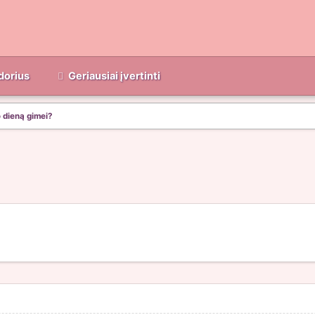
dorius
Geriausiai įvertinti
 dieną gimei?