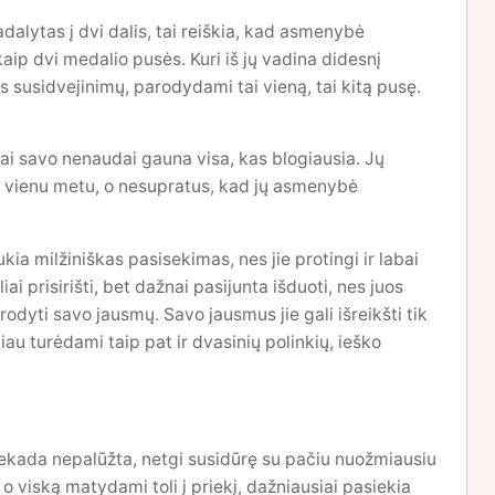
adalytas į dvi dalis, tai reiškia, kad asmenybė
 kaip dvi medalio pusės. Kuri iš jų vadina didesnį
susidvejinimų, parodydami tai vieną, tai kitą pusę.
tai savo nenaudai gauna visa, kas blogiausia. Jų
mis vienu metu, o nesupratus, kad jų asmenybė
ukia milžiniškas pasisekimas, nes jie protingi ir labai
 prisirišti, bet dažnai pasijunta išduoti, nes juos
 rodyti savo jausmų. Savo jausmus jie gali išreikšti tik
iau turėdami taip pat ir dvasinių polinkių, ieško
 niekada nepalūžta, netgi susidūrę su pačiu nuožmiausiu
 o viską matydami toli į priekį, dažniausiai pasiekia