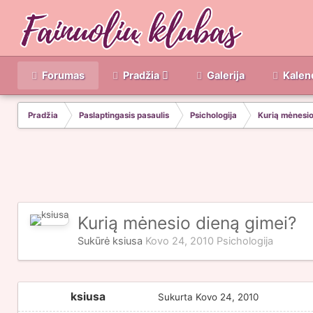
Forumas
Pradžia
Galerija
Kalen
Pradžia
Paslaptingasis pasaulis
Psichologija
Kurią mėnesio
Kurią mėnesio dieną gimei?
Sukūrė
ksiusa
Kovo 24, 2010
Psichologija
ksiusa
Sukurta
Kovo 24, 2010