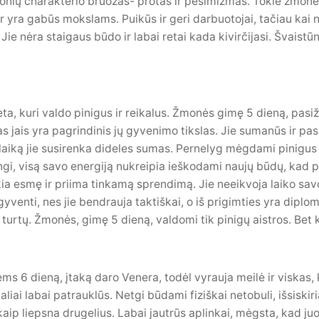
monių charakterio bruožas- protas ir pesimizmas. Tokie žmon
 yra gabūs mokslams. Puikūs ir geri darbuotojai, tačiau kai 
Jie nėra staigaus būdo ir labai retai kada kivirčijasi. Švaistūnai
ta, kuri valdo pinigus ir reikalus. Žmonės gimę 5 dieną, pasi
 jais yra pagrindinis jų gyvenimo tikslas. Jie sumanūs ir pas
 laiką jie susirenka dideles sumas. Pernelyg mėgdami pinigus 
ingi, visą savo energiją nukreipia ieškodami naujų būdų, kad 
kia esmę ir priima tinkamą sprendimą. Jie neeikvoja laiko savo
venti, nes jie bendrauja taktiškai, o iš prigimties yra diploma
ų turtų. Žmonės, gimę 5 dieną, valdomi tik pinigų aistros. Bet 
s 6 dieną, įtaką daro Venera, todėl vyrauja meilė ir viskas, k
iai labai patrauklūs. Netgi būdami fiziškai netobuli, išsiski
 kaip liepsna drugelius. Labai jautrūs aplinkai, mėgsta, kad ju