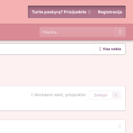
Turite paskyrą? Prisijunkite
Registracija
Visa veikla
Norėdami sekti, prisijunkite
Sekėjai
0