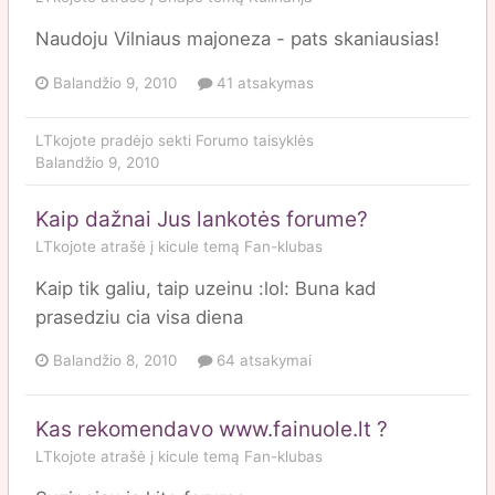
Naudoju Vilniaus majoneza - pats skaniausias!
Balandžio 9, 2010
41 atsakymas
LTkojote
pradėjo sekti
Forumo taisyklės
Balandžio 9, 2010
Kaip dažnai Jus lankotės forume?
LTkojote
atrašė į
kicule
temą
Fan-klubas
Kaip tik galiu, taip uzeinu :lol: Buna kad
prasedziu cia visa diena
Balandžio 8, 2010
64 atsakymai
Kas rekomendavo www.fainuole.lt ?
LTkojote
atrašė į
kicule
temą
Fan-klubas