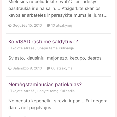
Mielosios nebeliudekite :wub1: Lai liudesys
pasitraukia ir eina salin.... Atsigerkite skanios
kavos ar arbateles ir parasykite mums jei jums...
Gegužės 15, 2010
10 atsakymų
Ko VISAD rastume šaldytuve?
LTkojote
atrašė į
Snapė
temą
Kulinarija
Sviesto, kiausiniu, majonezo, kecupo, desros
Balandžio 9, 2010
66 atsakymai
Nemėgstamiausias patiekalas?
LTkojote
atrašė į
uogyte
temą
Kulinarija
Nemegstu kepeneliu, sirdziu ir pan... Fui negera
daros net pagalvojus