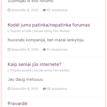
Suzinojau is kito forumo
Balandžio 8, 2010
63 atsakymai
Kodėl jums patinka/nepatinka forumas
LTkojote
atrašė į
kicule
temą
Fan-klubas
Nuostabi kompanija, bet mazai lankytoju
Balandžio 8, 2010
51 atsakymas
Kaip seniai jūs internete?
LTkojote
atrašė į
kicule
temą
Fan-klubas
Jau daug metuuuu
Balandžio 8, 2010
68 atsakymai
Pravardė