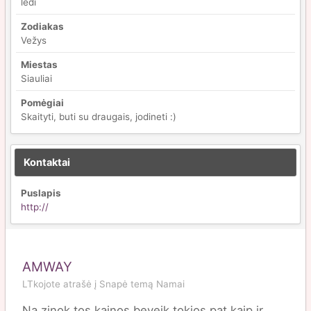
ledi
Zodiakas
Vežys
Miestas
Siauliai
Pomėgiai
Skaityti, buti su draugais, jodineti :)
Kontaktai
Puslapis
http://
AMWAY
LTkojote
atrašė į
Snapė
temą
Namai
Na zinok tos kainos beveik tokios pat kaip ir