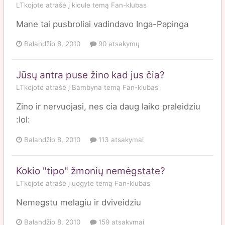
LTkojote
atrašė į
kicule
temą
Fan-klubas
Mane tai pusbroliai vadindavo Inga-Papinga
Balandžio 8, 2010
90 atsakymų
Jūsų antra puse žino kad jus čia?
LTkojote
atrašė į
Bambyna
temą
Fan-klubas
Zino ir nervuojasi, nes cia daug laiko praleidziu
:lol:
Balandžio 8, 2010
113 atsakymai
Kokio "tipo" žmonių nemėgstate?
LTkojote
atrašė į
uogyte
temą
Fan-klubas
Nemegstu melagiu ir dviveidziu
Balandžio 8, 2010
159 atsakymai