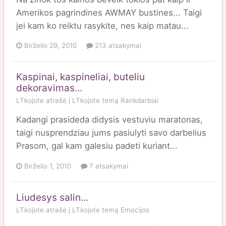
Amerikos pagrindines AWMAY bustines... Taigi
jei kam ko reiktu rasykite, nes kaip matau...
Birželio 29, 2010
213 atsakymai
Kaspinai, kaspineliai, buteliu
dekoravimas...
LTkojote
atrašė į
LTkojote
temą
Rankdarbiai
Kadangi prasideda didysis vestuviu maratonas,
taigi nusprendziau jums pasiulyti savo darbelius
Prasom, gal kam galesiu padeti kuriant...
Birželio 1, 2010
7 atsakymai
Liudesys salin...
LTkojote
atrašė į
LTkojote
temą
Emocijos