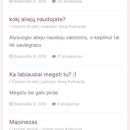
Balandžio 9, 2010
34 atsakymai
kokį aliejų naudojate?
LTkojote
atrašė į
kulebam
temą
Kulinarija
Alyvuogiu alieju naudoju salotoms, o kepimui tai
tik saulegrazu
Balandžio 9, 2010
31 atsakymas
Ka labiausiai megsti tu? :)
LTkojote
atrašė į
justutys
temą
Kulinarija
Megstu be galo picas
Balandžio 9, 2010
9 atsakymai
Majonezas
LTkojote
atrašė į
Snapė
temą
Kulinarija