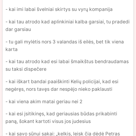
- kai imi labai švelniai skirtys su vyrų kompanija
- kai tau atrodo kad aplinkiniai kalba garsiai, tu pradedi
dar garsiau
- tu gali mylėtis nors 3 valandas iš eilės, bet tik viena
karta
- kai tau atrodo kad esi labai šmaikštus bendraudamas
su taksi dispečere
- kai iškart bandai paaiškinti Kelių policijai, kad esi
negėręs, nors tavęs dar nespėjo nieko paklausti
- kai viena akim matai geriau nei 2
- kai esi įsitikinęs, kad geriausias būdas prikabinti
paną, šokant kartoti visus jos judesius
- kai savo sūnui sakai: „kelkis, leisk čia dėdė Petras