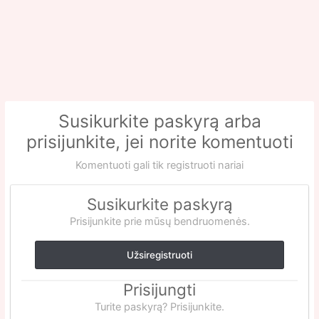
Susikurkite paskyrą arba
prisijunkite, jei norite komentuoti
Komentuoti gali tik registruoti nariai
Susikurkite paskyrą
Prisijunkite prie mūsų bendruomenės.
Užsiregistruoti
Prisijungti
Turite paskyrą? Prisijunkite.