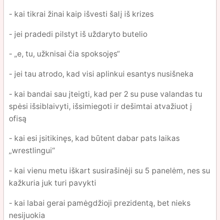
- kai tikrai žinai kaip išvesti šalį iš krizes
- jei pradedi pilstyt iš uždaryto butelio
- „e, tu, užknisai čia spoksojęs“
- jei tau atrodo, kad visi aplinkui esantys nusišneka
- kai bandai sau įteigti, kad per 2 su puse valandas tu
spėsi išsiblaivyti, išsimiegoti ir dešimtai atvažiuot į
ofisą
- kai esi įsitikinęs, kad būtent dabar pats laikas
„wrestlingui“
- kai vienu metu iškart susirašinėji su 5 panelėm, nes su
kažkuria juk turi pavykti
- kai labai gerai pamėgdžioji prezidentą, bet nieks
nesijuokia