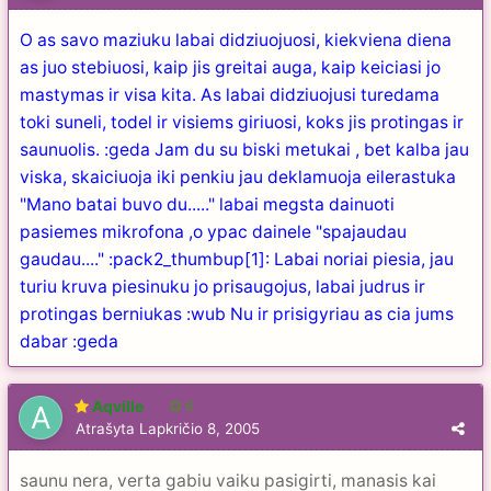
O as savo maziuku labai didziuojuosi, kiekviena diena
as juo stebiuosi, kaip jis greitai auga, kaip keiciasi jo
mastymas ir visa kita. As labai didziuojusi turedama
toki suneli, todel ir visiems giriuosi, koks jis protingas ir
saunuolis. :geda Jam du su biski metukai , bet kalba jau
viska, skaiciuoja iki penkiu jau deklamuoja eilerastuka
"Mano batai buvo du....." labai megsta dainuoti
pasiemes mikrofona ,o ypac dainele "spajaudau
gaudau...." :pack2_thumbup[1]: Labai noriai piesia, jau
turiu kruva piesinuku jo prisaugojus, labai judrus ir
protingas berniukas :wub Nu ir prisigyriau as cia jums
dabar :geda
Aqville
6
Atrašyta
Lapkričio 8, 2005
saunu nera, verta gabiu vaiku pasigirti, manasis kai