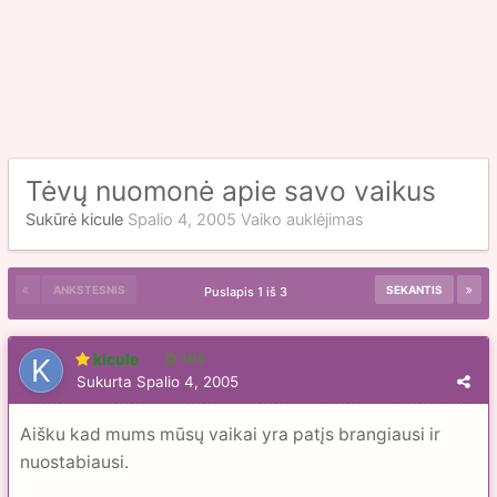
Tėvų nuomonė apie savo vaikus
Sukūrė
kicule
Spalio 4, 2005
Vaiko auklėjimas
ANKSTESNIS
SEKANTIS
Puslapis 1 iš 3
kicule
104
Sukurta
Spalio 4, 2005
Aišku kad mums mūsų vaikai yra patįs brangiausi ir
nuostabiausi.