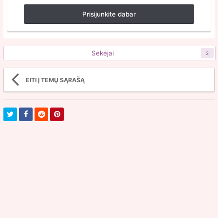
Prisijunkite dabar
Sekėjai
2
EITI Į TEMŲ SĄRAŠĄ