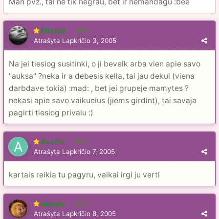
Man pvz., tai ne tik negrau, bet ir nemandagu :bee
Eitvydė
6
Atrašyta
Lapkričio 3, 2005
Na jei tiesiog susitinki, o ji beveik arba vien apie savo
"auksa" ?neka ir a debesis kelia, tai jau dekui (viena
darbdave tokia) :mad: , bet jei grupeje mamytes ?
nekasi apie savo vaikueius (jiems girdint), tai savaja
pagirti tiesiog privalu :)
Aqville
6
Atrašyta
Lapkričio 7, 2005
kartais reikia tu pagyru, vaikai irgi ju verti
uogyte
3
Atrašyta
Lapkričio 8, 2005