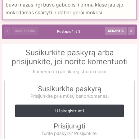
buvo mazas irgi buvo gabuolis, i pirma klase jau ejo
mokedamas skaityti ir dabar gerai mokosi
ANKSTESNIS
SEKANTIS
Puslapis 1 iš 3
Susikurkite paskyrą arba
prisijunkite, jei norite komentuoti
Komentuoti gali tik registruoti nariai
Susikurkite paskyrą
Prisijunkite prie mūsų bendruomenės.
Užsiregistruoti
Prisijungti
Turite paskyrą? Prisijunkite.