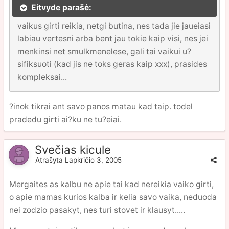
Eitvyde parašė:
vaikus girti reikia, netgi butina, nes tada jie jaueiasi
labiau vertesni arba bent jau tokie kaip visi, nes jei
menkinsi net smulkmenelese, gali tai vaikui u?
sifiksuoti (kad jis ne toks geras kaip xxx), prasides
kompleksai...
?inok tikrai ant savo panos matau kad taip. todel
pradedu girti ai?ku ne tu?eiai.
Svečias kicule
Atrašyta
Lapkričio 3, 2005
Mergaites as kalbu ne apie tai kad nereikia vaiko girti,
o apie mamas kurios kalba ir kelia savo vaika, neduoda
nei zodzio pasakyt, nes turi stovet ir klausyt.....