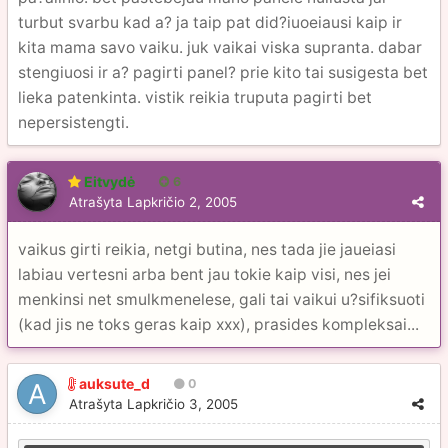
turbut svarbu kad a? ja taip pat did?iuoeiausi kaip ir
kita mama savo vaiku. juk vaikai viska supranta. dabar
stengiuosi ir a? pagirti panel? prie kito tai susigesta bet
lieka patenkinta. vistik reikia truputa pagirti bet
nepersistengti.
Eitvydė
6
Atrašyta
Lapkričio 2, 2005
vaikus girti reikia, netgi butina, nes tada jie jaueiasi
labiau vertesni arba bent jau tokie kaip visi, nes jei
menkinsi net smulkmenelese, gali tai vaikui u?sifiksuoti
(kad jis ne toks geras kaip xxx), prasides kompleksai...
auksute_d
0
Atrašyta
Lapkričio 3, 2005