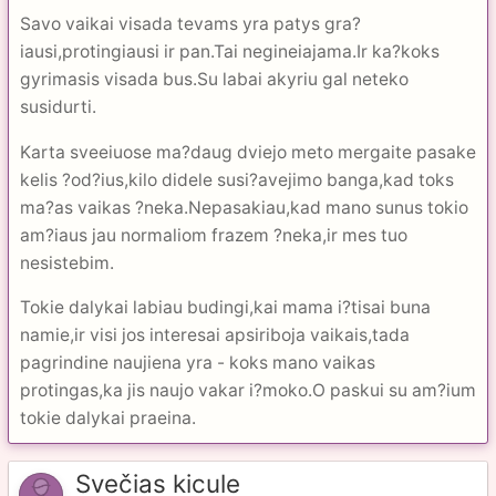
Savo vaikai visada tevams yra patys gra?
iausi,protingiausi ir pan.Tai negineiajama.Ir ka?koks
gyrimasis visada bus.Su labai akyriu gal neteko
susidurti.
Karta sveeiuose ma?daug dviejo meto mergaite pasake
kelis ?od?ius,kilo didele susi?avejimo banga,kad toks
ma?as vaikas ?neka.Nepasakiau,kad mano sunus tokio
am?iaus jau normaliom frazem ?neka,ir mes tuo
nesistebim.
Tokie dalykai labiau budingi,kai mama i?tisai buna
namie,ir visi jos interesai apsiriboja vaikais,tada
pagrindine naujiena yra - koks mano vaikas
protingas,ka jis naujo vakar i?moko.O paskui su am?ium
tokie dalykai praeina.
Svečias kicule