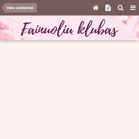
Vaiko auklėjimas