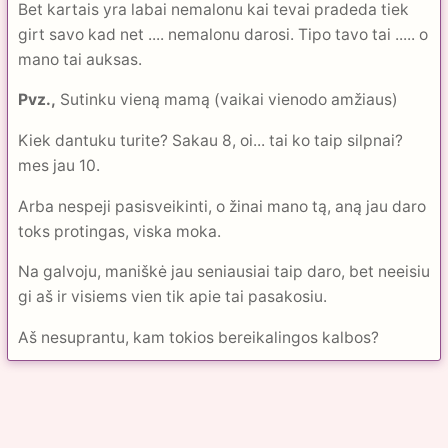
Bet kartais yra labai nemalonu kai tevai pradeda tiek
girt savo kad net .... nemalonu darosi. Tipo tavo tai ..... o
mano tai auksas.
Pvz.,
Sutinku vieną mamą (vaikai vienodo amžiaus)
Kiek dantuku turite? Sakau 8, oi... tai ko taip silpnai?
mes jau 10.
Arba nespeji pasisveikinti, o žinai mano tą, aną jau daro
toks protingas, viska moka.
Na galvoju, maniškė jau seniausiai taip daro, bet neeisiu
gi aš ir visiems vien tik apie tai pasakosiu.
Aš nesuprantu, kam tokios bereikalingos kalbos?