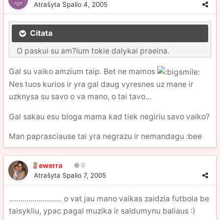
Atrašyta
Spalio 4, 2005
Citata
O paskui su am?ium tokie dalykai praeina.
Gal su vaiko amzium taip. Bet ne mamos
Nes tuos kurios ir yra gal daug vyresnes uz mane ir
uzknysa su savo o va mano, o tai tavo...
Gal sakau esu bloga mama kad tiek negiriu savo vaiko?
Man paprasciause tai yra negrazu ir nemandagu :bee
ewerra
0
Atrašyta
Spalio 7, 2005
........................... o vat jau mano vaikas zaidzia futbola be
taisykliu, ypac pagal muzika ir saldumynu baliaus :)