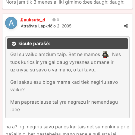
Nors jam tik 3 menesiai iki gimimo :bee :laugh: :laugh:
auksute_d
0
Atrašyta
Lapkričio 2, 2005
kicule parašė:
Gal su vaiko amzium taip. Bet ne mamos
Nes
tuos kurios ir yra gal daug vyresnes uz mane ir
uzknysa su savo o va mano, o tai tavo...
Gal sakau esu bloga mama kad tiek negiriu savo
vaiko?
Man paprasciause tai yra negrazu ir nemandagu
:bee
na a? irgi negiriu savo panos kartais net sumenkinu prie
pa?alinio. bet pastebejau mano panele nuliusta jai