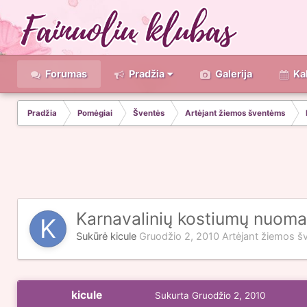
Forumas
Pradžia
Galerija
Ka
Pradžia
Pomėgiai
Šventės
Artėjant žiemos šventėms
Karnavalinių kostiumų nuoma
Sukūrė
kicule
Gruodžio 2, 2010
Artėjant žiemos 
kicule
Sukurta
Gruodžio 2, 2010