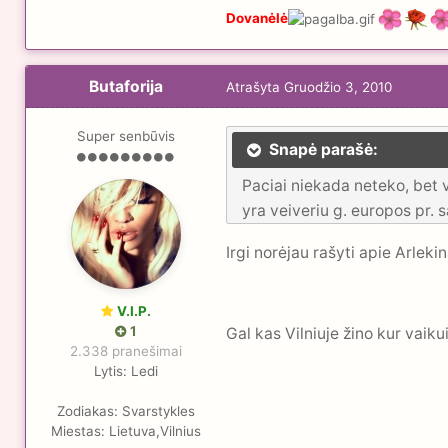
Dovanėlė
Butaforija
Atrašyta
Gruodžio 3, 2010
Super senbūvis
Snapė parašė:
Paciai niekada neteko, bet v
yra veiveriu g. europos pr. 
Irgi norėjau rašyti apie Arlek
V.I.P.
1
Gal kas Vilniuje žino kur vaik
2.338 pranešimai
Lytis:
Ledi
Zodiakas:
Svarstykles
Miestas:
Lietuva,Vilnius