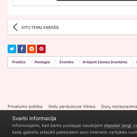
EITI Į TEMŲ SĄRAŠĄ
Pradžia
Pomėgiai
Šventės
Artėjant žiemos šventėms
Privatumo politika
Geliu parduotuve Vilnius
Durų restauravim
Svarbi informacija
Informuojame, kad šiame puslapyje naudojami
slapukai (angl. c
kada galėsite atšaukti pakeisdami savo interneto naršyklės nust