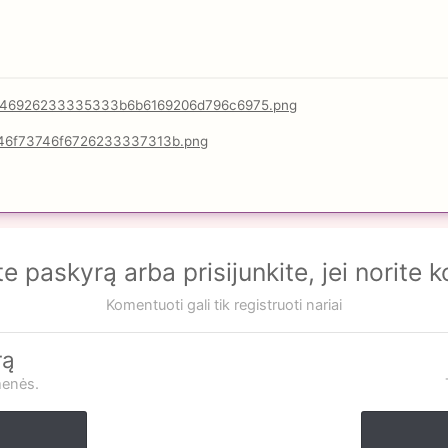
te paskyrą arba prisijunkite, jei norite 
Komentuoti gali tik registruoti nariai
rą
menės.