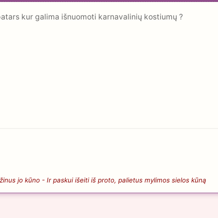
atars kur galima išnuomoti karnavalinių kostiumų ?
nus jo kūno - Ir paskui išeiti iš proto, palietus mylimos sielos kūną