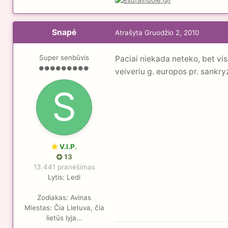
Snapė
Atrašyta
Gruodžio 2, 2010
Super senbūvis
Paciai niekada neteko, bet vis
veiveriu g. europos pr. sankryz
V.I.P.
13
13.441 pranešimas
Lytis:
Ledi
Zodiakas:
Avinas
Miestas:
Čia Lietuva, čia
lietūs lyja...