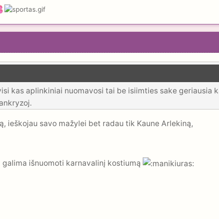
isi kas aplinkiniai nuomavosi tai be isiimties sake geriausia
sankryzoj.
iną, ieškojau savo mažylei bet radau tik Kaune Arlekiną,
ui galima išnuomoti karnavalinį kostiumą