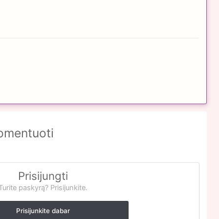
komentuoti
Prisijungti
Turite paskyrą? Prisijunkite.
Prisijunkite dabar