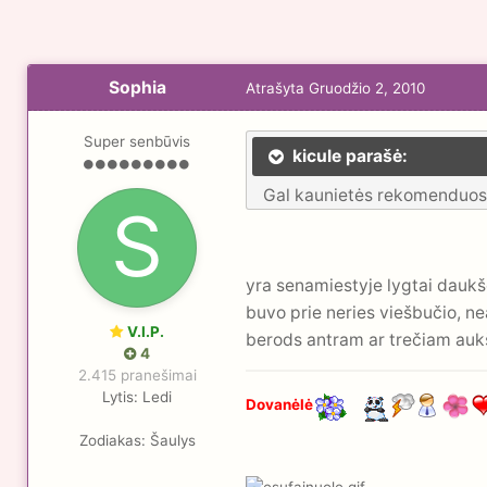
Sophia
Atrašyta
Gruodžio 2, 2010
Super senbūvis
kicule parašė:
Gal kaunietės rekomenduos,
yra senamiestyje lygtai daukš
buvo prie neries viešbučio, ne
V.I.P.
berods antram ar trečiam auk
4
2.415 pranešimai
Lytis:
Ledi
Dovanėlė
Zodiakas:
Šaulys