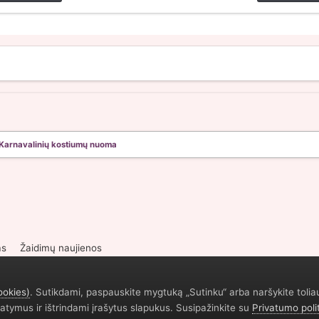
Karnavalinių kostiumų nuoma
as
Žaidimų naujienos
ookies)
. Sutikdami, paspauskite mygtuką „Sutinku“ arba naršykite tolia
atymus ir ištrindami įrašytus slapukus. Susipažinkite su
Privatumo poli