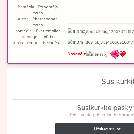
Pomėgiai:
Fotografija
mano
aistra,..Photoshopas
mano
pomėgis,...Ekstremalios
pramogos - būdas
atsipalaiduoti,...Kelionės...
Dovanėlė
Susikurki
Susikurkite pasky
Prisijunkite prie mūsų bendruo
Užsiregistruoti