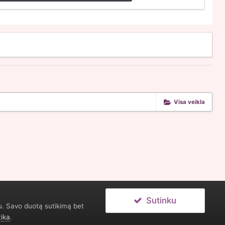
Visa veikla
Sutinku
u. Savo duotą sutikimą bet
tika
.