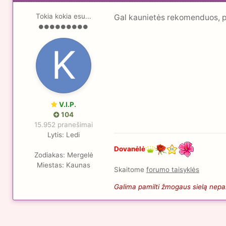
Tokia kokia esu...
Gal kaunietės rekomenduos, p
V.I.P.
104
15.952 pranešimai
Lytis:
Ledi
Dovanėlė
Zodiakas:
Mergelė
Miestas:
Kaunas
Skaitome
forumo taisyklės
Galima pamilti žmogaus sielą nepaži