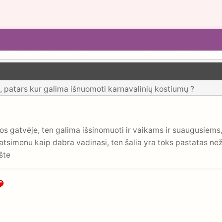
 patars kur galima išnuomoti karnavalinių kostiumų ?
os gatvėje, ten galima išsinomuoti ir vaikams ir suaugusiems,
atsimenu kaip dabra vadinasi, ten šalia yra toks pastatas neži
šte