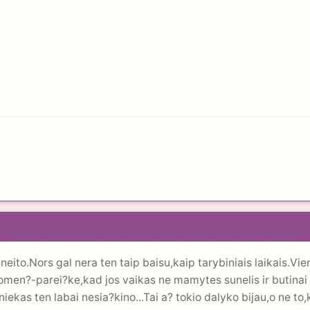
neito.Nors gal nera ten taip baisu,kaip tarybiniais laikais.
uomen?-parei?ke,kad jos vaikas ne mamytes sunelis ir butinai 
ekas ten labai nesia?kino...Tai a? tokio dalyko bijau,o ne to,ka