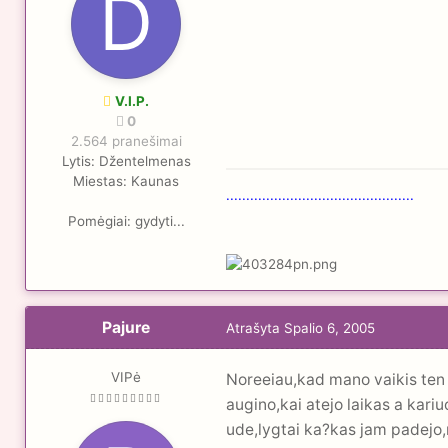
V.I.P.
0
2.564 pranešimai
Lytis:
Džentelmenas
Miestas:
Kaunas
...............................................
Pomėgiai:
gydyti...
Pajure
Atrašyta
Spalio 6, 2005
VIPė
Noreeiau,kad mano vaikis ten 
augino,kai atejo laikas a kari
ude,lygtai ka?kas jam padejo,ni