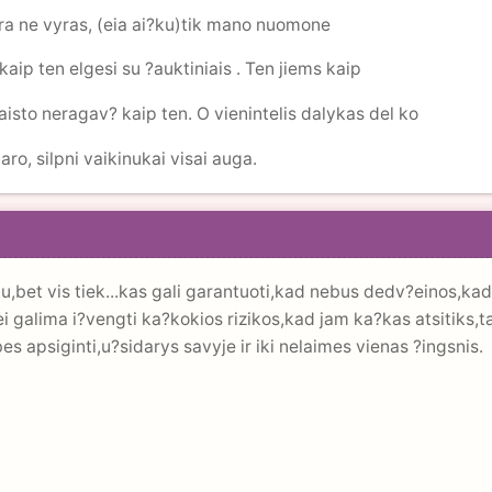
yra ne vyras, (eia ai?ku)tik mano nuomone
kaip ten elgesi su ?auktiniais . Ten jiems kaip
maisto neragav? kaip ten. O vienintelis dalykas del ko
aro, silpni vaikinukai visai auga.
u,bet vis tiek...kas gali garantuoti,kad nebus dedv?einos,kad
jei galima i?vengti ka?kokios rizikos,kad jam ka?kas atsitiks,t
es apsiginti,u?sidarys savyje ir iki nelaimes vienas ?ingsnis.