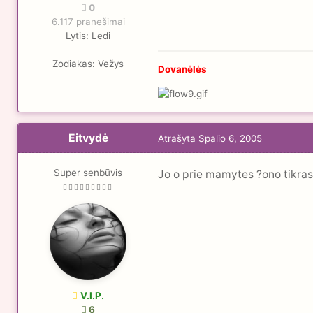
0
6.117 pranešimai
Lytis:
Ledi
Zodiakas:
Vežys
Dovanėlės
Eitvydė
Atrašyta
Spalio 6, 2005
Super senbūvis
Jo o prie mamytes ?ono tikras
V.I.P.
6