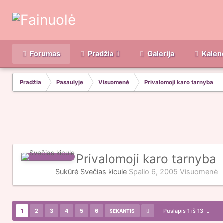
Forumas
Pradžia
Galerija
Kalen
Pradžia
Pasaulyje
Visuomenė
Privalomoji karo tarnyba
Privalomoji karo tarnyba
Sukūrė Svečias kicule
Spalio 6, 2005
Visuomenė
1
2
3
4
5
6
Puslapis 1 iš 13
SEKANTIS