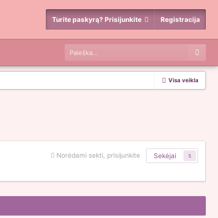
Turite paskyrą? Prisijunkite
Registracija
Visa veikla
Norėdami sekti, prisijunkite
Sekėjai
5