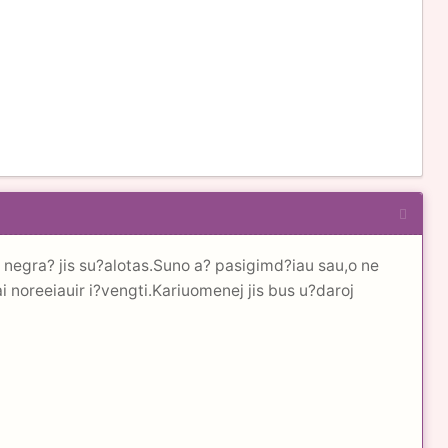
 negra? jis su?alotas.Suno a? pasigimd?iau sau,o ne
ai noreeiauir i?vengti.Kariuomenej jis bus u?daroj