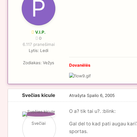
V.I.P.
0
6.117 pranešimai
Lytis:
Ledi
Zodiakas:
Vežys
Dovanėlės
Svečias kicule
Atrašyta
Spalio 6, 2005
O a? tik tai u?. :blink:
Svečiai
Gal del to kad pati augau kari?
sportas.