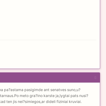
Viena pa?astama pasigimde ant senatves suno,u?
tarnaus.Po meto gra?ino karste ja,lygtai pats nusi?
d ten jis nei?simiegos,ar dideli fiziniai kruviai.