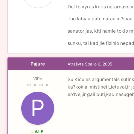
Del to vyras kuris netarnavo 
Tuo labiau pati matau ir ?inau 
sanatorijas, kiti namie tokio 
sunku, tai kad jie fizinio nepad
Pajure
Atrašyta
Spalio 6, 2005
VIPė
Su Kicules argumentais sutink
ka?kokiai mistinei Lietuvai,ir 
erdvej,ir gali buti,kad nesugeb
V.I.P.