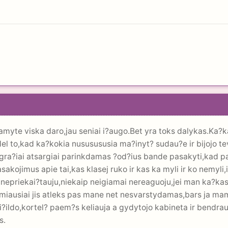
yte viska daro,jau seniai i?augo.Bet yra toks dalykas.Ka?kad
l to,kad ka?kokia nususususia ma?inyt? sudau?e ir bijojo tev
gra?iai atsargiai parinkdamas ?od?ius bande pasakyti,kad pa
pasakojimus apie tai,kas klasej ruko ir kas ka myli ir ko nemyl
,nepriekai?tauju,niekaip neigiamai nereaguoju,jei man ka?kas
miausiai jis atleks pas mane net nesvarstydamas,bars ja ma
i?ildo,kortel? paem?s keliauja a gydytojo kabineta ir bendrau
s.