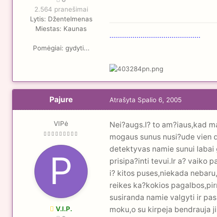
2.564 pranešimai
Lytis:
Džentelmenas
Miestas:
Kaunas
...............................................
Pomėgiai:
gydyti...
Pajure
Atrašyta
Spalio 6, 2005
VIPė
Nei?augs.I? to am?iaus,kad mam
mogaus sunus nusi?ude vien de
detektyvas namie sunui labai 
prisipa?inti tevui.Ir a? vaiko 
i? kitos puses,niekada nebaru
reikes ka?kokios pagalbos,pir
susiranda namie valgyti ir pas
V.I.P.
moku,o su kirpeja bendrauja ji