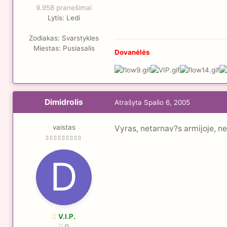
9.958 pranešimai
Lytis:
Ledi
Zodiakas:
Svarstykles
Miestas:
Pusiasalis
Dovanėlės
Dimidrolis
Atrašyta
Spalio 6, 2005
vaistas
Vyras, netarnav?s armijoje, ne
V.I.P.
0