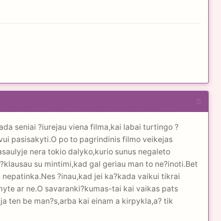
a seniai ?iurejau viena filma,kai labai turtingo ?
ui pasisakyti.O po to pagrindinis filmo veikejas
saulyje nera tokio dalyko,kurio sunus negaleto
i,i?klausau su mintimi,kad gal geriau man to ne?inoti.Bet
 nepatinka.Nes ?inau,kad jei ka?kada vaikui tikrai
myte ar ne.O savaranki?kumas-tai kai vaikas pats
ja ten be man?s,arba kai einam a kirpykla,a? tik