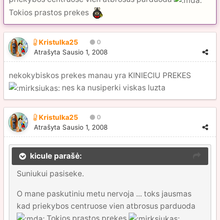
Tokios prastos prekes
Kristulka25
0
Atrašyta
Sausio 1, 2008
nekokybiskos prekes manau yra KINIECIU PREKES
nes ka nusiperki viskas luzta
Kristulka25
0
Atrašyta
Sausio 1, 2008
kicule parašė:
Suniukui pasiseke.
O mane paskutiniu metu nervoja ... toks jausmas
kad priekybos centruose vien atbrosus parduoda
Tokios prastos prekes