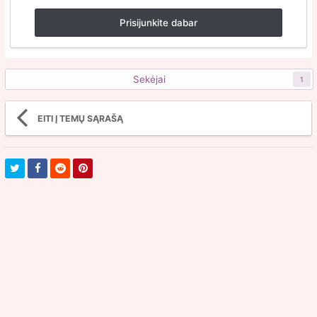
Prisijunkite dabar
Sekėjai
1
EITI Į TEMŲ SĄRAŠĄ