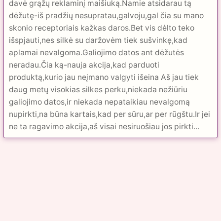
davė grąžų reklaminį maišiuką.Namie atsidarau tą
dėžutę-iš pradžių nesupratau,galvoju,gal čia su mano
skonio receptoriais kažkas daros.Bet vis dėlto teko
išspjauti,nes silkė su daržovėm tiek sušvinkę,kad
aplamai nevalgoma.Galiojimo datos ant dėžutės
neradau.Čia ką-nauja akcija,kad parduoti
produktą,kurio jau neįmano valgyti išeina Aš jau tiek
daug metų visokias silkes perku,niekada nežiūriu
galiojimo datos,ir niekada nepataikiau nevalgomą
nupirkti,na būna kartais,kad per sūru,ar per rūgštu.Ir jei
ne ta ragavimo akcija,aš visai nesiruošiau jos pirkti...