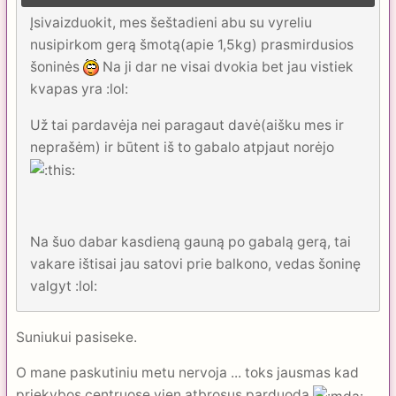
Įsivaizduokit, mes šeštadieni abu su vyreliu
nusipirkom gerą šmotą(apie 1,5kg) prasmirdusios
šoninės
Na ji dar ne visai dvokia bet jau vistiek
kvapas yra :lol:
Už tai pardavėja nei paragaut davė(aišku mes ir
neprašėm) ir būtent iš to gabalo atpjaut norėjo
Na šuo dabar kasdieną gauną po gabalą gerą, tai
vakare ištisai jau satovi prie balkono, vedas šoninę
valgyt :lol:
Suniukui pasiseke.
O mane paskutiniu metu nervoja ... toks jausmas kad
priekybos centruose vien atbrosus parduoda