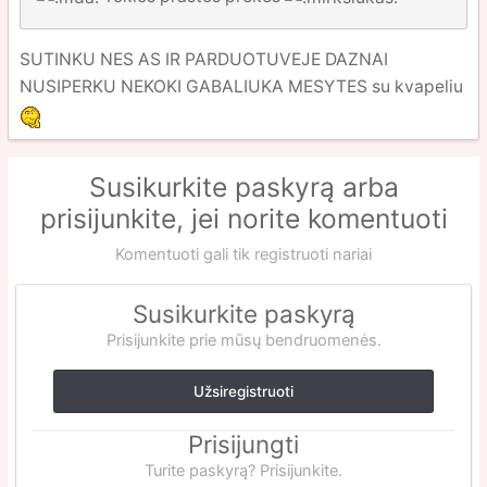
SUTINKU NES AS IR PARDUOTUVEJE DAZNAI
NUSIPERKU NEKOKI GABALIUKA MESYTES su kvapeliu
Susikurkite paskyrą arba
prisijunkite, jei norite komentuoti
Komentuoti gali tik registruoti nariai
Susikurkite paskyrą
Prisijunkite prie mūsų bendruomenės.
Užsiregistruoti
Prisijungti
Turite paskyrą? Prisijunkite.