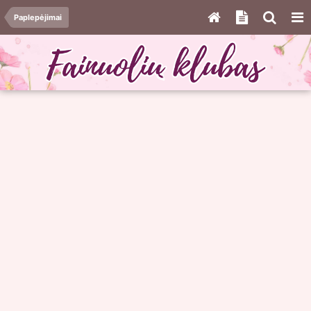
Paplepėjimai