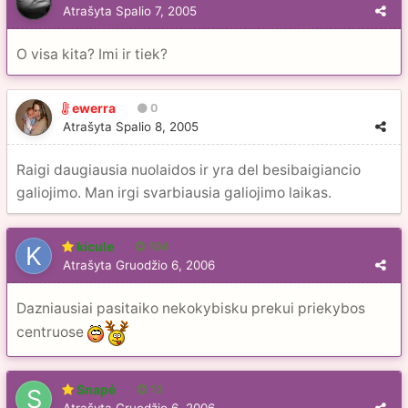
Atrašyta
Spalio 7, 2005
O visa kita? Imi ir tiek?
ewerra
0
Atrašyta
Spalio 8, 2005
Raigi daugiausia nuolaidos ir yra del besibaigiancio
galiojimo. Man irgi svarbiausia galiojimo laikas.
kicule
104
Atrašyta
Gruodžio 6, 2006
Dazniausiai pasitaiko nekokybisku prekui priekybos
centruose
Snapė
13