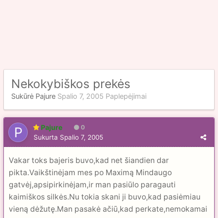
Nekokybiškos prekės
Sukūrė
Pajure
Spalio 7, 2005
Paplepėjimai
Pajure
0
Sukurta
Spalio 7, 2005
Vakar toks bajeris buvo,kad net šiandien dar
pikta.Vaikštinėjam mes po Maximą Mindaugo
gatvėj,apsipirkinėjam,ir man pasiūlo paragauti
kaimiškos silkės.Nu tokia skani ji buvo,kad pasiėmiau
vieną dėžutę.Man pasakė ačiū,kad perkate,nemokamai