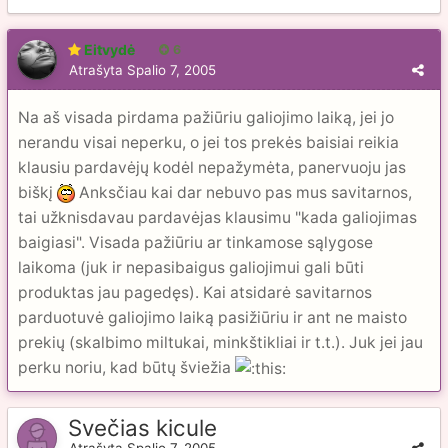
Eitvydė
6
Atrašyta
Spalio 7, 2005
Na aš visada pirdama pažiūriu galiojimo laiką, jei jo
nerandu visai neperku, o jei tos prekės baisiai reikia
klausiu pardavėjų kodėl nepažymėta, panervuoju jas
biškį
Anksčiau kai dar nebuvo pas mus savitarnos,
tai užknisdavau pardavėjas klausimu "kada galiojimas
baigiasi". Visada pažiūriu ar tinkamose sąlygose
laikoma (juk ir nepasibaigus galiojimui gali būti
produktas jau pagedęs). Kai atsidarė savitarnos
parduotuvė galiojimo laiką pasižiūriu ir ant ne maisto
prekių (skalbimo miltukai, minkštikliai ir t.t.). Juk jei jau
perku noriu, kad būtų šviežia
Svečias kicule