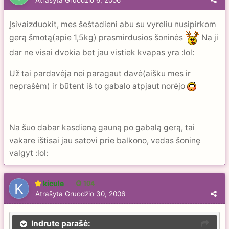
Atrašyta
Gruodžio 6, 2006
Įsivaizduokit, mes šeštadieni abu su vyreliu nusipirkom
gerą šmotą(apie 1,5kg) prasmirdusios šoninės
Na ji
dar ne visai dvokia bet jau vistiek kvapas yra :lol:
Už tai pardavėja nei paragaut davė(aišku mes ir
neprašėm) ir būtent iš to gabalo atpjaut norėjo
Na šuo dabar kasdieną gauną po gabalą gerą, tai
vakare ištisai jau satovi prie balkono, vedas šoninę
valgyt :lol:
kicule
104
Atrašyta
Gruodžio 30, 2006
Indrute parašė: