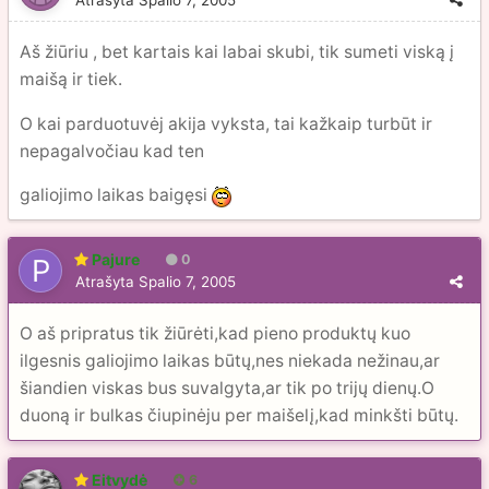
Atrašyta
Spalio 7, 2005
Aš žiūriu , bet kartais kai labai skubi, tik sumeti viską į
maišą ir tiek.
O kai parduotuvėj akija vyksta, tai kažkaip turbūt ir
nepagalvočiau kad ten
galiojimo laikas baigęsi
Pajure
0
Atrašyta
Spalio 7, 2005
O aš pripratus tik žiūrėti,kad pieno produktų kuo
ilgesnis galiojimo laikas būtų,nes niekada nežinau,ar
šiandien viskas bus suvalgyta,ar tik po trijų dienų.O
duoną ir bulkas čiupinėju per maišelį,kad minkšti būtų.
Eitvydė
6