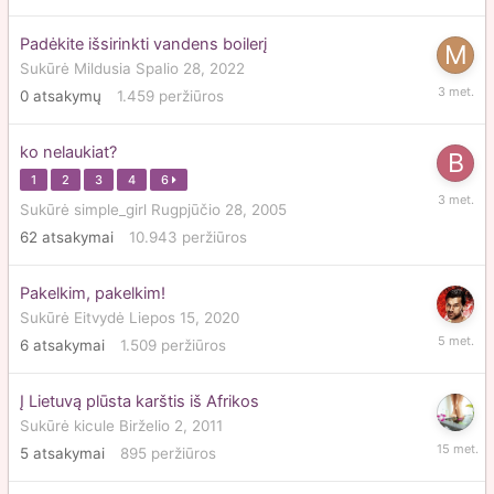
Padėkite išsirinkti vandens boilerį
Sukūrė
Mildusia
Spalio 28, 2022
Spalio
0
atsakymų
1.459
peržiūros
28,
2022
ko nelaukiat?
1
2
3
4
6
Spalio
Sukūrė
simple_girl
Rugpjūčio 28, 2005
24,
62
atsakymai
10.943
peržiūros
2022
Pakelkim, pakelkim!
Sukūrė
Eitvydė
Liepos 15, 2020
Rugsėjo
6
atsakymai
1.509
peržiūros
9,
2020
Į Lietuvą plūsta karštis iš Afrikos
Sukūrė
kicule
Birželio 2, 2011
Birželio
5
atsakymai
895
peržiūros
4,
2011