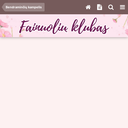
Bendraminčių kampelis