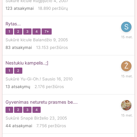
Sukūrė
kicule
Rugpjūčio 4, 2007
13,
123
atsakymai
18.890
peržiūrų
2011
Rytas...
1
2
3
4
7
Vasario
Sukūrė
kicule
Balandžio 9, 2005
14,
83
atsakymai
13.153
peržiūros
2011
Nestukiu kampelis..;]
1
2
Sausio
Sukūrė
Yu-Gi-Oh.!
Sausio 16, 2010
19,
13
atsakymų
2.176
peržiūros
2011
Gyvenimas neturetu prasmes be....
1
2
3
4
Gruodži
Sukūrė
Snapė
Birželio 23, 2005
25,
44
atsakymai
7.756
peržiūros
2010