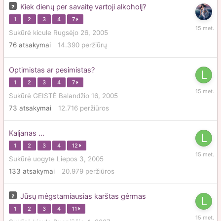
Kiek dienų per savaitę vartoji alkoholį?
1
2
3
4
7
Gegužė
Sukūrė
kicule
Rugsėjo 26, 2005
29,
76
atsakymai
14.390
peržiūrų
2011
Optimistas ar pesimistas?
1
2
3
4
7
Gegužė
Sukūrė
GEISTĖ
Balandžio 16, 2005
13,
73
atsakymai
12.716
peržiūros
2011
Kaljanas ...
1
2
3
4
12
Gegužė
Sukūrė
uogyte
Liepos 3, 2005
13,
133
atsakymai
20.979
peržiūros
2011
Jūsų mėgstamiausias karštas gėrmas
1
2
3
4
11
Gegužė