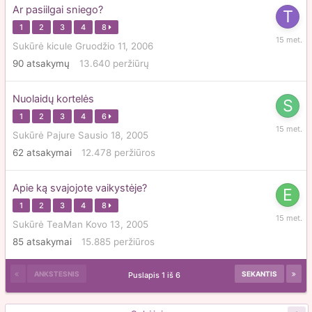
Ar pasiilgai sniego?
1
2
3
4
8
Gruodži
Sukūrė
kicule
Gruodžio 11, 2006
20,
90
atsakymų
13.640
peržiūrų
2010
Nuolaidų kortelės
1
2
3
4
6
Lapkriči
Sukūrė
Pajure
Sausio 18, 2005
8,
62
atsakymai
12.478
peržiūros
2010
Apie ką svajojote vaikystėje?
1
2
3
4
8
Rugpjūč
Sukūrė
TeaMan
Kovo 13, 2005
28,
85
atsakymai
15.885
peržiūros
2010
ANKSTESNIS
SEKANTIS
Puslapis 1 iš 6