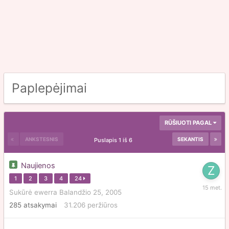
Paplepėjimai
RŪŠIUOTI PAGAL
ANKSTESNIS
SEKANTIS
Puslapis 1 iš 6
Naujienos
1
2
3
4
24
Gegužė
Sukūrė
ewerra
Balandžio 25, 2005
25,
285
atsakymai
31.206
peržiūros
2011