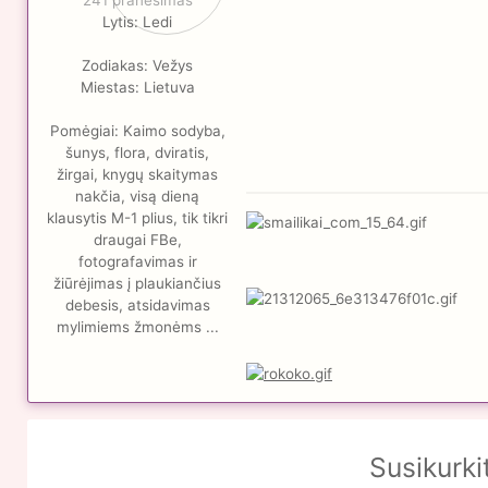
241 pranešimas
Lytis:
Ledi
Zodiakas:
Vežys
Miestas:
Lietuva
Pomėgiai:
Kaimo sodyba,
šunys, flora, dviratis,
žirgai, knygų skaitymas
nakčia, visą dieną
klausytis M-1 plius, tik tikri
draugai FBe,
fotografavimas ir
žiūrėjimas į plaukiančius
debesis, atsidavimas
mylimiems žmonėms ...
Susikurki