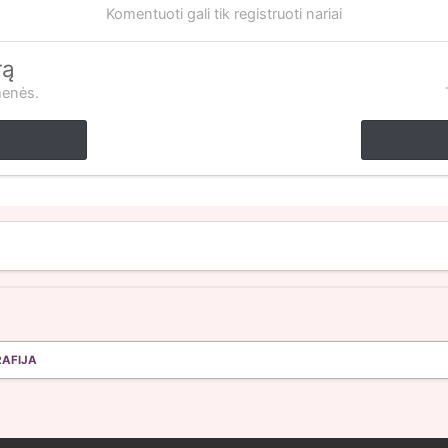
Komentuoti gali tik registruoti nariai
rą
menės.
RAFIJA