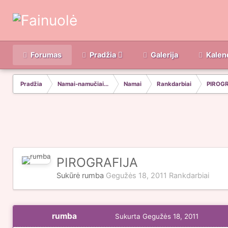
Forumas
Pradžia
Galerija
Kalen
Pradžia
Namai-namučiai...
Namai
Rankdarbiai
PIROG
PIROGRAFIJA
Sukūrė
rumba
Gegužės 18, 2011
Rankdarbiai
rumba
Sukurta
Gegužės 18, 2011