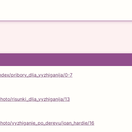
index/pribory_dlja_vyzhiganija/0-7
photo/risunki_dlja_vyzhiganija/13
/photo/vyzhiganie_po_derevu/joan_hardie/16