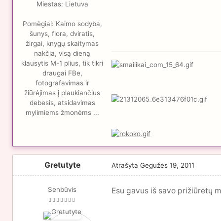
Miestas:
Lietuva
Pomėgiai:
Kaimo sodyba,
šunys, flora, dviratis,
žirgai, knygų skaitymas
nakčia, visą dieną
klausytis M-1 plius, tik tikri
draugai FBe,
fotografavimas ir
žiūrėjimas į plaukiančius
debesis, atsidavimas
mylimiems žmonėms ...
Gretutyte
Atrašyta
Gegužės 19, 2011
Senbūvis
Esu gavus iš savo prižiūrėtų 