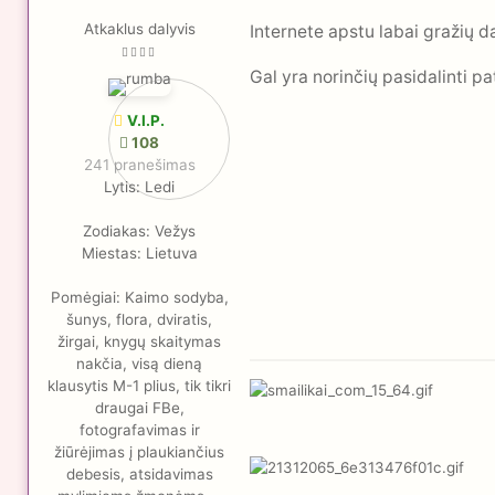
Atkaklus dalyvis
Internete apstu labai gražių d
Gal yra norinčių pasidalinti p
V.I.P.
108
241 pranešimas
Lytis:
Ledi
Zodiakas:
Vežys
Miestas:
Lietuva
Pomėgiai:
Kaimo sodyba,
šunys, flora, dviratis,
žirgai, knygų skaitymas
nakčia, visą dieną
klausytis M-1 plius, tik tikri
draugai FBe,
fotografavimas ir
žiūrėjimas į plaukiančius
debesis, atsidavimas