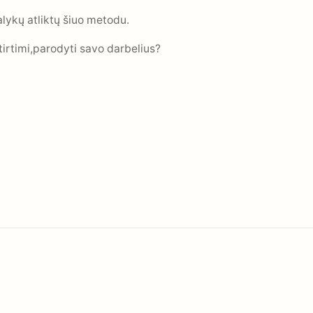
alykų atliktų šiuo metodu.
atirtimi,parodyti savo darbelius?