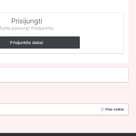
Prisijungti
Turite paskyrą? Prisijunkite.
Prisijunkite dabar
Visa veikla