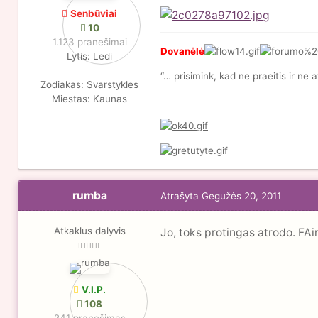
Senbūviai
10
1.123 pranešimai
Dovanėlė
Lytis:
Ledi
“… prisimink, kad ne praeitis ir ne a
Zodiakas:
Svarstykles
Miestas:
Kaunas
rumba
Atrašyta
Gegužės 20, 2011
Atkaklus dalyvis
Jo, toks protingas atrodo. FAi
V.I.P.
108