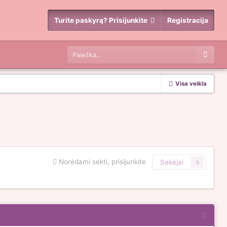
Turite paskyrą? Prisijunkite
Registracija
Visa veikla
Norėdami sekti, prisijunkite
Sekėjai
0