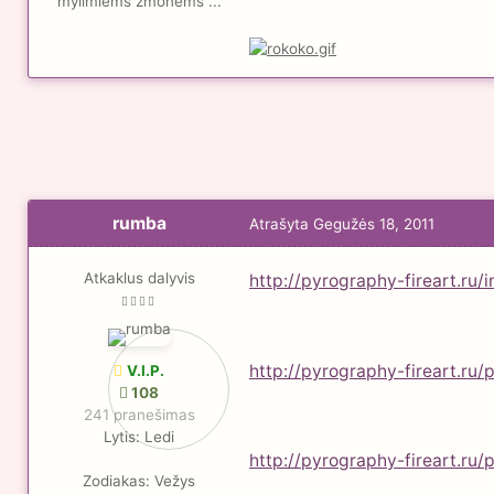
mylimiems žmonėms ...
rumba
Atrašyta
Gegužės 18, 2011
Atkaklus dalyvis
http://pyrography-fireart.ru/
http://pyrography-fireart.ru/
V.I.P.
108
241 pranešimas
Lytis:
Ledi
http://pyrography-fireart.ru
Zodiakas:
Vežys