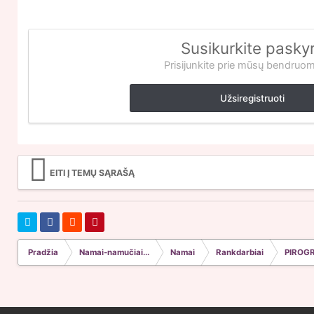
Susikurkite pasky
Prisijunkite prie mūsų bendruo
Užsiregistruoti
EITI Į TEMŲ SĄRAŠĄ
Pradžia
Namai-namučiai...
Namai
Rankdarbiai
PIROG