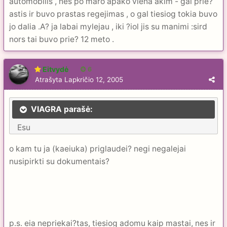
automobilis , nes po maro apako viena akim - gal prie?
astis ir buvo prastas regejimas , o gal tiesiog tokia buvo
jo dalia .A? ja labai mylejau , iki ?iol jis su manimi :sird
nors tai buvo prie? 12 meto .
Eitvydė
6
Atrašyta
Lapkričio 12, 2005
VIAGRA parašė:
Esu
o kam tu ja (kaeiuka) priglaudei? negi negalejai
nusipirkti su dokumentais?
p.s. eia nepriekai?tas, tiesiog adomu kaip mastai, nes ir