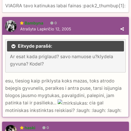
VIAGRA tavo katinukas labai fainas :pack2_thumbup[1]:
Bambyna
0
Atrašyta
Lapkričio 12, 2005
Eitvyde parašė:
Ar esat kada priglaud? savo namuose u?klydela
gyvuna? Kodel?
esu, tiesiog kaip priklysta koks mazas, toks atrodo
bejegis gyvunelis, peralkes i antra puse, tarsi isijungia
blogos jausmo mygtukas, pavalgdini, palepini, jam
patinka tai ir pasilieka...
cia gal
motiniskas inkstinktas reiskiasi? :laugh: :laugh: :laugh:
haski
0