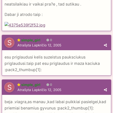
neatsilaikiau ir vaikai pra?e , tad sutikau .
Dabar ji atrodo taip :
simple_girl
0
Atrašyta
Lapkričio 12, 2005
esu priglaudusi kelis suzeistus pauksciukus
priglaudusi.taip pat esu priglaudus ir maza kaciuka
:pack2_thumbup[1]:
simple_girl
0
Atrašyta
Lapkričio 12, 2005
beja .viagra,as manau ,kad labai puikkiai pasielgei,kad
priemiai benamius gyvunus :pack2_thumbup[1]: