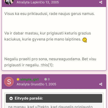
Atrašyta
Lapkričio 13, 2005
Visus ka esu priklaudusi, rade naujus gerus namus.
Va ir dabar mastau, kur priglausti keturis grazius
kaciukus, kurie gyvena prie mano laiptines.
Negaliu praeiti pro sona, nesureaguodama. Bet visu
priglausti ir negaliu. :this[1]:
simple_girl
0
Atrašyta
Gruodžio 1, 2005
Eitvyde parašė:
na manau, kad u?tekto, kad daugelis priglausto