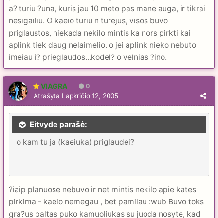
a? turiu ?una, kuris jau 10 meto pas mane auga, ir tikrai
nesigailiu. O kaeio turiu n turejus, visos buvo
priglaustos, niekada nekilo mintis ka nors pirkti kai
aplink tiek daug nelaimelio. o jei aplink nieko nebuto
imeiau i? prieglaudos...kodel? o velnias ?ino.
VIAGRA
0
Atrašyta
Lapkričio 12, 2005
Eitvyde parašė:
o kam tu ja (kaeiuka) priglaudei?
?iaip planuose nebuvo ir net mintis nekilo apie kates
pirkima - kaeio nemegau , bet pamilau :wub Buvo toks
gra?us baltas puko kamuoliukas su juoda nosyte, kad