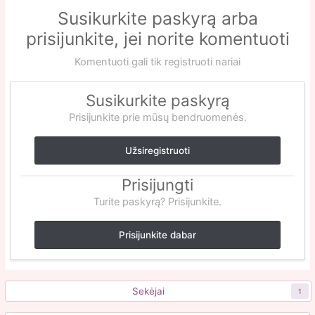
Susikurkite paskyrą arba
prisijunkite, jei norite komentuoti
Komentuoti gali tik registruoti nariai
Susikurkite paskyrą
Prisijunkite prie mūsų bendruomenės.
Užsiregistruoti
Prisijungti
Turite paskyrą? Prisijunkite.
Prisijunkite dabar
Sekėjai
1