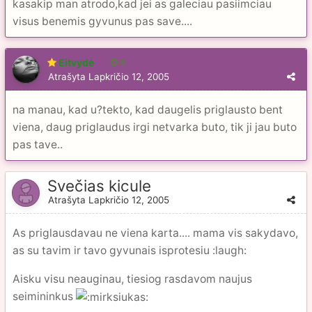
kasakip man atrodo,kad jei as galeciau pasiimciau
visus benemis gyvunus pas save....
Eitvydė
6
Atrašyta
Lapkričio 12, 2005
na manau, kad u?tekto, kad daugelis priglausto bent
viena, daug priglaudus irgi netvarka buto, tik ji jau buto
pas tave..
Svečias kicule
Atrašyta
Lapkričio 12, 2005
As priglausdavau ne viena karta.... mama vis sakydavo,
as su tavim ir tavo gyvunais isprotesiu :laugh:
Aisku visu neauginau, tiesiog rasdavom naujus
seimininkus