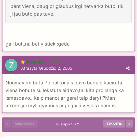
bent viena, daug priglaudus irgi netvarka buto, tik
ji jau buto pas tave..
gali but..na bet vistiek :geda
zmonike
28
Atrašyta
Gruodžio 2, 2005
Nuomavom buta.Po balkonais buvo begale kaciu.Tai
viena bobute su lekstute eidavo,tai kita pro langa ka
ismesdavo...Kaip manot,ar gerai taip daryti?Man
atrodo,jei myli gyvunus ar jo gaila,veskis i namus.
ANKSTESNIS
SEKANTIS
Puslapis 1 iš 2