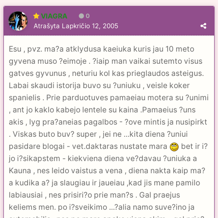
VIAGRA
0
Atrašyta
Lapkričio 12, 2005
Esu , pvz. ma?a atklydusa kaeiuka kuris jau 10 meto
gyvena muso ?eimoje . ?iaip man vaikai sutemto visus
gatves gyvunus , neturiu kol kas prieglaudos asteigus.
Labai skaudi istorija buvo su ?uniuku , veisle koker
spanielis . Prie parduotuves pamaeiau motera su ?unimi
, ant jo kaklo kabejo lentele su kaina .Pamaeius ?uns
akis , lyg pra?aneias pagalbos - ?ove mintis ja nusipirkt
. Viskas buto buv? super , jei ne ...kita diena ?uniui
pasidare blogai - vet.daktaras nustate mara
bet ir i?
jo i?sikapstem - kiekviena diena ve?davau ?uniuka a
Kauna , nes leido vaistus a vena , diena nakta kaip ma?
a kudika a? ja slaugiau ir jaueiau ,kad jis mane pamilo
labiausiai , nes prisiri?o prie man?s . Gal praejus
keliems men. po i?sveikimo ...?alia namo suve?ino ja