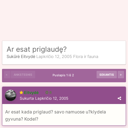
Ar esat priglaudę?
Sukūrė
Eitvydė
Lapkričio 12, 2005
Flora ir fauna
ANKSTESNIS
SEKANTIS
Puslapis 1 iš 2
Eitvydė
6
Sukurta
Lapkričio 12, 2005
Ar esat kada priglaud? savo namuose u?klydela
gyvuna? Kodel?