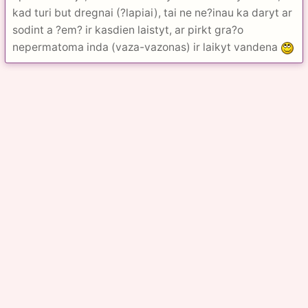
kad turi but dregnai (?lapiai), tai ne ne?inau ka daryt ar
sodint a ?em? ir kasdien laistyt, ar pirkt gra?o
nepermatoma inda (vaza-vazonas) ir laikyt vandena