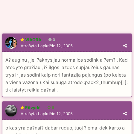
VIAGRA
0
Atrašyta
Lapkričio 12, 2005
A? auginu , jei ?aknys jau normalios sodink a ?em? . Kad
atodyto gra?iau , i? ilgos lazdos supjau?eius gaunasi
trys ir jas sodini kaip nori fantazija pajungus (po keleta
a viena vazona ).Kai suauga atrodo :pack2_thumbup[1]:
tik laistyt reikia da?nai .
Eitvydė
6
Atrašyta
Lapkričio 12, 2005
o kas yra da?nai? dabar ruduo, tuoj ?iema kiek karto a