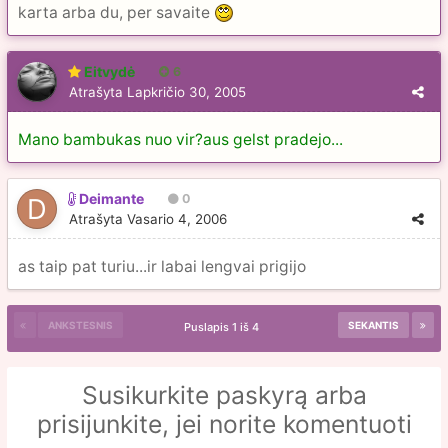
karta arba du, per savaite
Eitvydė
6
Atrašyta
Lapkričio 30, 2005
Mano bambukas nuo vir?aus gelst pradejo...
Deimante
0
Atrašyta
Vasario 4, 2006
as taip pat turiu...ir labai lengvai prigijo
ANKSTESNIS
SEKANTIS
Puslapis 1 iš 4
Susikurkite paskyrą arba
prisijunkite, jei norite komentuoti