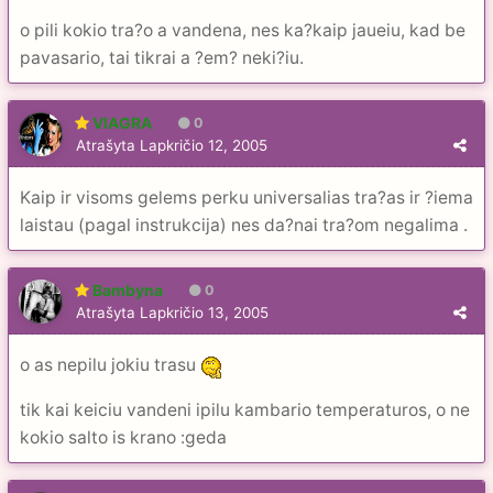
o pili kokio tra?o a vandena, nes ka?kaip jaueiu, kad be
pavasario, tai tikrai a ?em? neki?iu.
VIAGRA
0
Atrašyta
Lapkričio 12, 2005
Kaip ir visoms gelems perku universalias tra?as ir ?iema
laistau (pagal instrukcija) nes da?nai tra?om negalima .
Bambyna
0
Atrašyta
Lapkričio 13, 2005
o as nepilu jokiu trasu
tik kai keiciu vandeni ipilu kambario temperaturos, o ne
kokio salto is krano :geda