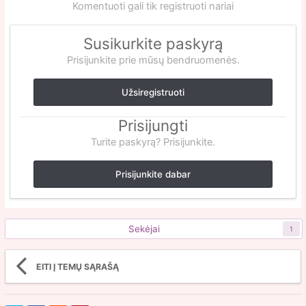
Komentuoti gali tik registruoti nariai
Susikurkite paskyrą
Prisijunkite prie mūsų bendruomenės.
Užsiregistruoti
Prisijungti
Turite paskyrą? Prisijunkite.
Prisijunkite dabar
Sekėjai
1
EITI Į TEMŲ SĄRAŠĄ