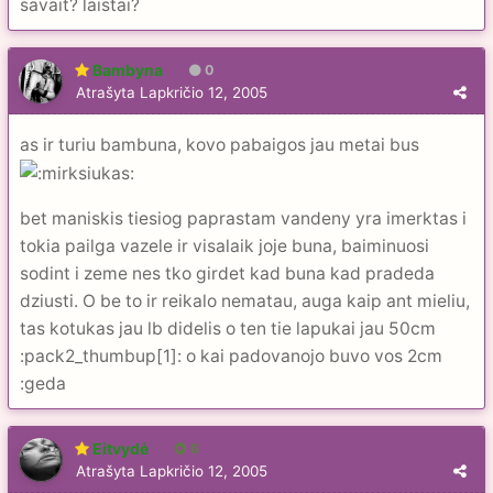
savait? laistai?
Bambyna
0
Atrašyta
Lapkričio 12, 2005
as ir turiu bambuna, kovo pabaigos jau metai bus
bet maniskis tiesiog paprastam vandeny yra imerktas i
tokia pailga vazele ir visalaik joje buna, baiminuosi
sodint i zeme nes tko girdet kad buna kad pradeda
dziusti. O be to ir reikalo nematau, auga kaip ant mieliu,
tas kotukas jau lb didelis o ten tie lapukai jau 50cm
:pack2_thumbup[1]: o kai padovanojo buvo vos 2cm
:geda
Eitvydė
6
Atrašyta
Lapkričio 12, 2005