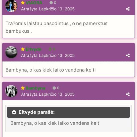
VIAGRA
0
Atrašyta
Lapkričio 13, 2005
Tra?omis laistau pasodintus , o ne pamerktus
bambukus .
Eitvydė
6
Atrašyta
Lapkričio 13, 2005
Bambyna, o kas kiek laiko vandena keiti
Bambyna
0
Atrašyta
Lapkričio 13, 2005
Eitvyde parašė:
Bambyna, o kas kiek laiko vandena keiti