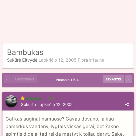
Bambukas
Sukūrė
Eitvydė
Lapkričio 12, 2005
Flora ir fauna
ANKSTESNIS
SEKANTIS
Puslapis 1 iš 4
Eitvydė
6
Sukurta
Lapkričio 12, 2005
Gal kas auginat namuose? Gavau dovano, laikau
pamerkus vandeny, lygtais viskas gerai, bet ?akno
apimtis dideja, tad reikia mastyt k toliau daryt. Sake,