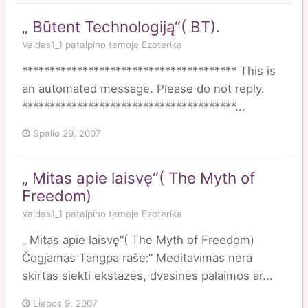
„ Būtent Technologiją“( BT).
Valdas1_1
patalpino temoje
Ezoterika
*************************************** This is
an automated message. Please do not reply.
***************************************...
Spalio 29, 2007
„ Mitas apie laisvę“( The Myth of
Freedom)
Valdas1_1
patalpino temoje
Ezoterika
„ Mitas apie laisvę“( The Myth of Freedom)
Čogjamas Tangpa rašė:“ Meditavimas nėra
skirtas siekti ekstazės, dvasinės palaimos ar...
Liepos 9, 2007