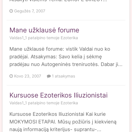
Gegužės 7, 2007
Mane užklausė forume
Valdas1_1
patalpino temoje
Ezoterika
Mane užklausė forume: vistik Valdai nuo ko
pradėjai. Atsakymas: Savo kelia į sėkmę
pradėjau nuo Autogeninės treniruotės. Dabar ji...
Kovo 23, 2007
1 atsakymas
Kursuose Ezoterikos Iliuzionistai
Valdas1_1
patalpino temoje
Ezoterika
Kursuose Ezoterikos Iliuzionistai Kai kurie
MOKYMOSI ETAPAI. Mūsų požiūris į kiekvieną
naują informaciją kriterijus- suprantu-...