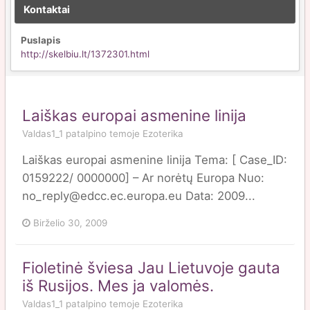
Kontaktai
Puslapis
http://skelbiu.lt/1372301.html
Laiškas europai asmenine linija
Valdas1_1
patalpino temoje
Ezoterika
Laiškas europai asmenine linija Tema: [ Case_ID:
0159222/ 0000000] – Ar norėtų Europa Nuo:
no_reply@edcc.ec.europa.eu Data: 2009...
Birželio 30, 2009
Fioletinė šviesa Jau Lietuvoje gauta
iš Rusijos. Mes ja valomės.
Valdas1_1
patalpino temoje
Ezoterika