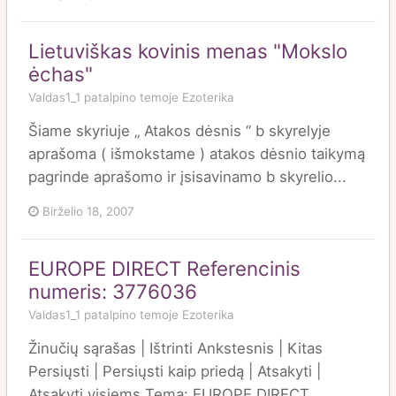
Lietuviškas kovinis menas "Mokslo
ėchas"
Valdas1_1
patalpino temoje
Ezoterika
Šiame skyriuje „ Atakos dėsnis “ b skyrelyje
aprašoma ( išmokstame ) atakos dėsnio taikymą
pagrinde aprašomo ir įsisavinamo b skyrelio...
Birželio 18, 2007
EUROPE DIRECT Referencinis
numeris: 3776036
Valdas1_1
patalpino temoje
Ezoterika
Žinučių sąrašas | Ištrinti Ankstesnis | Kitas
Persiųsti | Persiųsti kaip priedą | Atsakyti |
Atsakyti visiems Tema: EUROPE DIRECT...