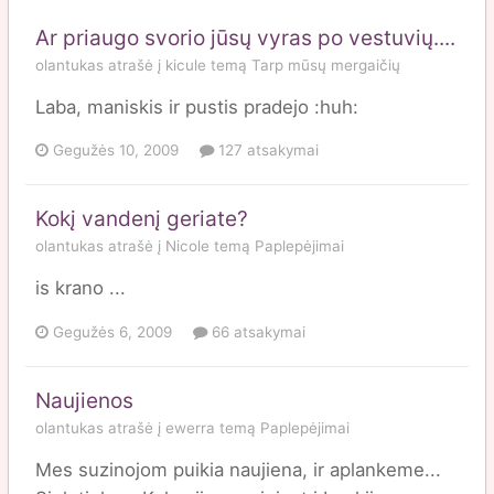
Ar priaugo svorio jūsų vyras po vestuvių....
olantukas
atrašė į
kicule
temą
Tarp mūsų mergaičių
Laba, maniskis ir pustis pradejo :huh:
Gegužės 10, 2009
127 atsakymai
Kokį vandenį geriate?
olantukas
atrašė į
Nicole
temą
Paplepėjimai
is krano ...
Gegužės 6, 2009
66 atsakymai
Naujienos
olantukas
atrašė į
ewerra
temą
Paplepėjimai
Mes suzinojom puikia naujiena, ir aplankeme...