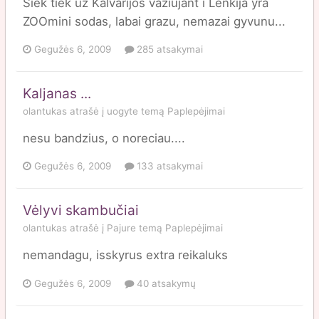
Siek tiek uz Kalvarijos vaziujant i Lenkija yra
ZOOmini sodas, labai grazu, nemazai gyvunu...
Gegužės 6, 2009
285 atsakymai
Kaljanas ...
olantukas
atrašė į
uogyte
temą
Paplepėjimai
nesu bandzius, o noreciau....
Gegužės 6, 2009
133 atsakymai
Vėlyvi skambučiai
olantukas
atrašė į
Pajure
temą
Paplepėjimai
nemandagu, isskyrus extra reikaluks
Gegužės 6, 2009
40 atsakymų