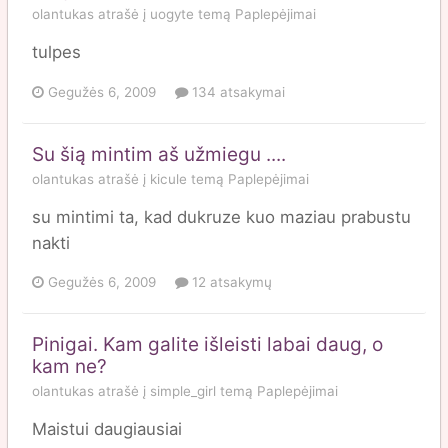
olantukas
atrašė į
uogyte
temą
Paplepėjimai
tulpes
Gegužės 6, 2009
134 atsakymai
Su šią mintim aš užmiegu ....
olantukas
atrašė į
kicule
temą
Paplepėjimai
su mintimi ta, kad dukruze kuo maziau prabustu
nakti
Gegužės 6, 2009
12 atsakymų
Pinigai. Kam galite išleisti labai daug, o
kam ne?
olantukas
atrašė į
simple_girl
temą
Paplepėjimai
Maistui daugiausiai