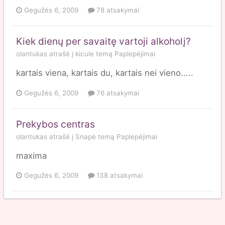
Gegužės 6, 2009
78 atsakymai
Kiek dienų per savaitę vartoji alkoholį?
olantukas
atrašė į
kicule
temą
Paplepėjimai
kartais viena, kartais du, kartais nei vieno.....
Gegužės 6, 2009
76 atsakymai
Prekybos centras
olantukas
atrašė į
Snapė
temą
Paplepėjimai
maxima
Gegužės 6, 2009
138 atsakymai