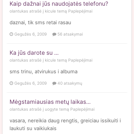
Kaip dažnai jūs naudojatės telefonu?
olantukas
atrašė į
kicule
temą
Paplepėjimai
daznai, tik sms retai rasau
Gegužės 6, 2009
56 atsakymai
Ka jūs darote su ...
olantukas
atrašė į
kicule
temą
Paplepėjimai
sms trinu, atvirukus i albuma
Gegužės 6, 2009
40 atsakymų
Mėgstamiausias metų laikas...
olantukas
atrašė į
uogyte
temą
Paplepėjimai
vasara, nereikia daug rengtis, greiciau issikuiti i
laukuti su vaikiukais