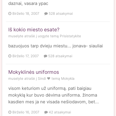
daznai, vasara ypac
Birželio 18, 2007
528 atsakymai
Iš kokio miesto esate?
muselyte
atrašė į
uogyte
temą
Prisistatykite
bazuojuos tarp dvieju miestu... jonava- siauliai
Birželio 17, 2007
528 atsakymai
Mokyklinės uniformos
muselyte
atrašė į
Sindi ♥
temą
Mokykla
visom keturiom už uniformą. pati baigiau
mokyklą kur buvo dėvima uniforma. žinoma
kasdien mes ja ne visada nešiodavom, bet...
Birželio 16, 2007
42 atsakymai