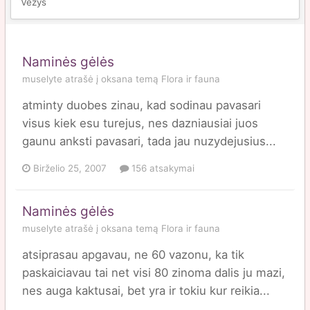
Vežys
Naminės gėlės
muselyte
atrašė į
oksana
temą
Flora ir fauna
atminty duobes zinau, kad sodinau pavasari
visus kiek esu turejus, nes dazniausiai juos
gaunu anksti pavasari, tada jau nuzydejusius...
Birželio 25, 2007
156 atsakymai
Naminės gėlės
muselyte
atrašė į
oksana
temą
Flora ir fauna
atsiprasau apgavau, ne 60 vazonu, ka tik
paskaiciavau tai net visi 80 zinoma dalis ju mazi,
nes auga kaktusai, bet yra ir tokiu kur reikia...