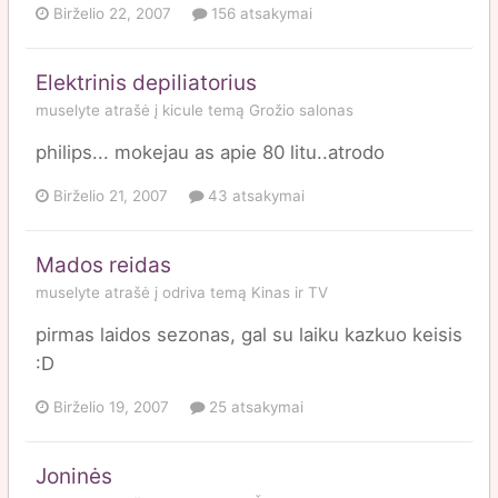
Birželio 22, 2007
156 atsakymai
Elektrinis depiliatorius
muselyte
atrašė į
kicule
temą
Grožio salonas
philips... mokejau as apie 80 litu..atrodo
Birželio 21, 2007
43 atsakymai
Mados reidas
muselyte
atrašė į
odriva
temą
Kinas ir TV
pirmas laidos sezonas, gal su laiku kazkuo keisis
:D
Birželio 19, 2007
25 atsakymai
Joninės