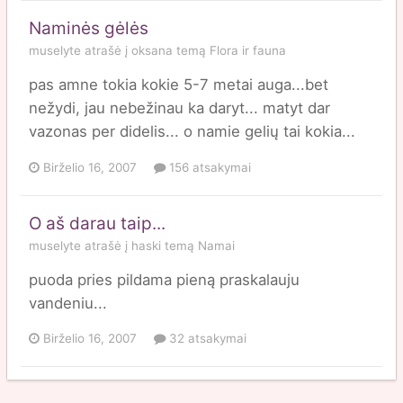
Naminės gėlės
muselyte
atrašė į
oksana
temą
Flora ir fauna
pas amne tokia kokie 5-7 metai auga...bet
nežydi, jau nebežinau ka daryt... matyt dar
vazonas per didelis... o namie gelių tai kokia...
Birželio 16, 2007
156 atsakymai
O aš darau taip...
muselyte
atrašė į
haski
temą
Namai
puoda pries pildama pieną praskalauju
vandeniu...
Birželio 16, 2007
32 atsakymai