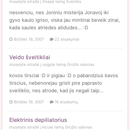
muselyte
atrašė į
Snapė
temą
Šventės
nesvenciu, nes Joniniu misterija Jonavoj iki
gyvo kaulo igriso, viska jau mintinai beveik zinai,
kada saules atriedes atidudes... :D
Birželio 19, 2007
22 atsakymai
Veido šveitikliai
muselyte
atrašė į
uogyte
temą
Grožio salonas
kovos tirsciai :D ir pigiau :D o pabandzius kavos
tirscius, nebenorejau gristi pire paprasto
sveitiklio, nes atrode, kad jis negali taip...
Birželio 19, 2007
16 atsakymų
Elektrinis depiliatorius
muselyte
atrašė į
kicule
temą
Grožio salonas