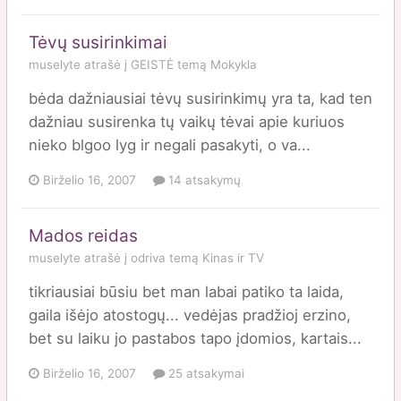
Tėvų susirinkimai
muselyte
atrašė į
GEISTĖ
temą
Mokykla
bėda dažniausiai tėvų susirinkimų yra ta, kad ten
dažniau susirenka tų vaikų tėvai apie kuriuos
nieko blgoo lyg ir negali pasakyti, o va...
Birželio 16, 2007
14 atsakymų
Mados reidas
muselyte
atrašė į
odriva
temą
Kinas ir TV
tikriausiai būsiu bet man labai patiko ta laida,
gaila išėjo atostogų... vedėjas pradžioj erzino,
bet su laiku jo pastabos tapo įdomios, kartais...
Birželio 16, 2007
25 atsakymai