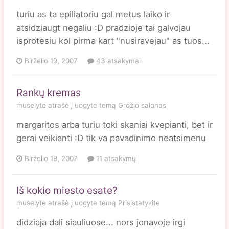
turiu as ta epiliatoriu gal metus laiko ir
atsidziaugt negaliu :D pradzioje tai galvojau
isprotesiu kol pirma kart "nusiravejau" as tuos...
Birželio 19, 2007
43 atsakymai
Rankų kremas
muselyte
atrašė į
uogyte
temą
Grožio salonas
margaritos arba turiu toki skaniai kvepianti, bet ir
gerai veikianti :D tik va pavadinimo neatsimenu
Birželio 19, 2007
11 atsakymų
Iš kokio miesto esate?
muselyte
atrašė į
uogyte
temą
Prisistatykite
didziaja dali siauliuose... nors jonavoje irgi