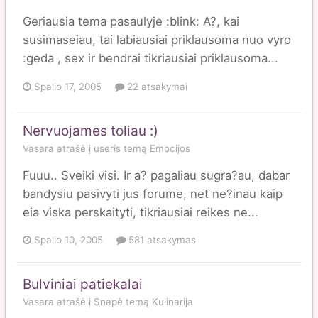
Geriausia tema pasaulyje :blink: A?, kai
susimaseiau, tai labiausiai priklausoma nuo vyro
:geda , sex ir bendrai tikriausiai priklausoma...
Spalio 17, 2005
22 atsakymai
Nervuojames toliau :)
Vasara
atrašė į
useris
temą
Emocijos
Fuuu.. Sveiki visi. Ir a? pagaliau sugra?au, dabar
bandysiu pasivyti jus forume, net ne?inau kaip
eia viska perskaityti, tikriausiai reikes ne...
Spalio 10, 2005
581 atsakymas
Bulviniai patiekalai
Vasara
atrašė į
Snapė
temą
Kulinarija