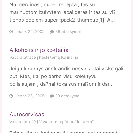
Na merginos , super receptai, tas su
marinuotom bulvytem labai geras ir tas su vi?
tienos odelem super :pack2_thumbup[1]: A...
Liepos 25, 2005
39 atsakymai
Alkoholis ir jo kokteiliai
Vasara
atrašė į
haski
temą
Kulinarija
Jeigu kepenys ar skrandis nesveiki, tai visko gali
buti Mes, kai po darbo visu kolektyvu
poilsiaujam , da?nai toka susimai?om ir dar...
Liepos 25, 2005
28 atsakymai
Autoservisas
Vasara
atrašė į
Vasara
temą
"Auto" ir "Moto"
Taip sutinku, kad man tik atrodo, bet nemegstu