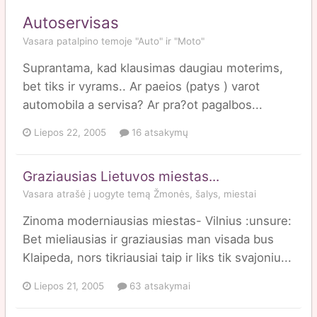
Autoservisas
Vasara
patalpino temoje
"Auto" ir "Moto"
Suprantama, kad klausimas daugiau moterims,
bet tiks ir vyrams.. Ar paeios (patys ) varot
automobila a servisa? Ar pra?ot pagalbos...
Liepos 22, 2005
16 atsakymų
Graziausias Lietuvos miestas...
Vasara
atrašė į
uogyte
temą
Žmonės, šalys, miestai
Zinoma moderniausias miestas- Vilnius :unsure:
Bet mieliausias ir graziausias man visada bus
Klaipeda, nors tikriausiai taip ir liks tik svajoniu...
Liepos 21, 2005
63 atsakymai