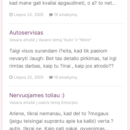
kad mane gali kvailai apgaudineti, o a? to net...
Liepos 22, 2005
16 atsakymų
Autoservisas
Vasara
atrašė į
Vasara
temą
"Auto" ir "Moto"
Taigi visos surandam i?eita, kad tik paeiom
nevaryti :laugh: Bet tas detalio pirkimas, tai irgi
rimtas darbas, kaip tu ?inai , kaip jos atrodo??
Liepos 22, 2005
16 atsakymų
Nervuojames toliau :)
Vasara
atrašė į
useris
temą
Emocijos
Arlene, tikrai nemanau, kad del to ?mogaus
(jeigu teisingai suprantu apie ka kalbi) verta ?
autis, tikrai ne. Kaip pati sakai, gyvenimas...