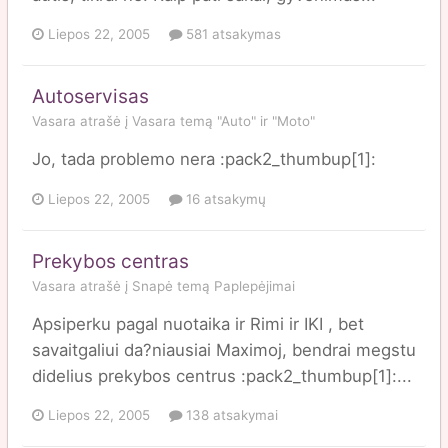
Liepos 22, 2005
581 atsakymas
Autoservisas
Vasara
atrašė į
Vasara
temą
"Auto" ir "Moto"
Jo, tada problemo nera :pack2_thumbup[1]:
Liepos 22, 2005
16 atsakymų
Prekybos centras
Vasara
atrašė į
Snapė
temą
Paplepėjimai
Apsiperku pagal nuotaika ir Rimi ir IKI , bet
savaitgaliui da?niausiai Maximoj, bendrai megstu
didelius prekybos centrus :pack2_thumbup[1]:...
Liepos 22, 2005
138 atsakymai