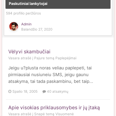
Paskutiniai lankytojai
594 profilio peržiūros
Admin
Balandžio 27, 2020
Vėlyvi skambučiai
Vasara
atrašė į
Pajure
temą
Paplepėjimai
Jeigu u?plusta noras veliau paplepeti, tai
pirmiausiai nusiuneiu SMS, jeigu gaunu
atsakyma, tai tada paskambinu, bet taip...
Spalio 18, 2005
40 atsakymų
Apie visokias priklausomybes ir jų įtaką
Vasara
atrašė į
Snapė
temą
Visuomenė