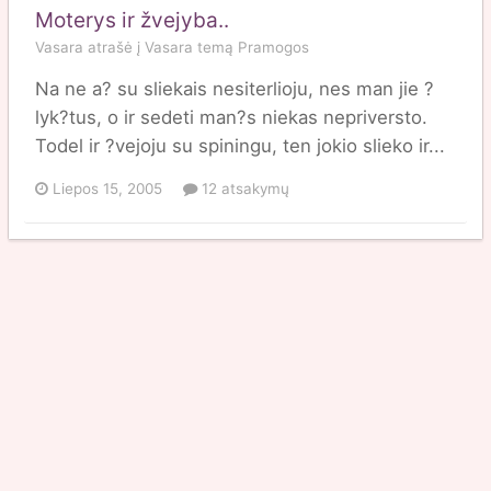
Moterys ir žvejyba..
Vasara
atrašė į
Vasara
temą
Pramogos
Na ne a? su sliekais nesiterlioju, nes man jie ?
lyk?tus, o ir sedeti man?s niekas nepriversto.
Todel ir ?vejoju su spiningu, ten jokio slieko ir...
Liepos 15, 2005
12 atsakymų