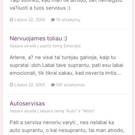
va?iuoti a tuos servisus :)
Liepos 22, 2005
16 atsakymų
Nervuojames toliau :)
Vasara
atrašė į
useris
temą
Emocijos
Arlene, a? ne visai tai turejau galvoje, kaip tu
supratai :doh Labai tave suprantu, pati esu labai
emocionali, tik tikrai sakau, kad neverta imtis...
Liepos 22, 2005
581 atsakymas
Autoservisas
Vasara
atrašė į
Vasara
temą
"Auto" ir "Moto"
Pati a servisa nenoriu varyti , nes nelabai ka
auto suprantu, o kai nesuprantu, tai man atrodo,