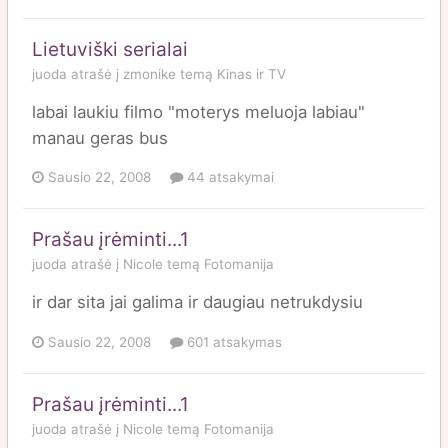
Lietuviški serialai
juoda
atrašė į
zmonike
temą
Kinas ir TV
labai laukiu filmo "moterys meluoja labiau"
manau geras bus
Sausio 22, 2008
44 atsakymai
Prašau įrėminti...1
juoda
atrašė į
Nicole
temą
Fotomanija
ir dar sita jai galima ir daugiau netrukdysiu
Sausio 22, 2008
601 atsakymas
Prašau įrėminti...1
juoda
atrašė į
Nicole
temą
Fotomanija