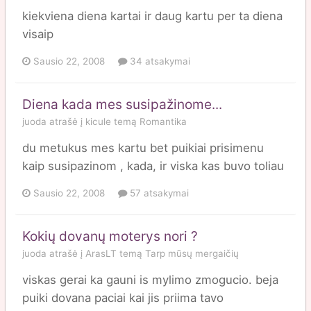
kiekviena diena kartai ir daug kartu per ta diena
visaip
Sausio 22, 2008
34 atsakymai
Diena kada mes susipažinome...
juoda
atrašė į
kicule
temą
Romantika
du metukus mes kartu bet puikiai prisimenu
kaip susipazinom , kada, ir viska kas buvo toliau
Sausio 22, 2008
57 atsakymai
Kokių dovanų moterys nori ?
juoda
atrašė į
ArasLT
temą
Tarp mūsų mergaičių
viskas gerai ka gauni is mylimo zmogucio. beja
puiki dovana paciai kai jis priima tavo