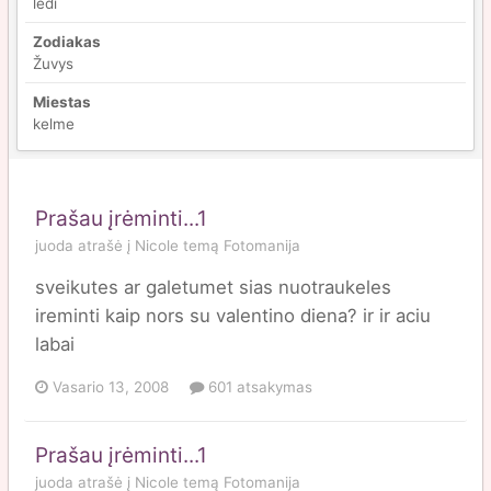
ledi
Zodiakas
Žuvys
Miestas
kelme
Prašau įrėminti...1
juoda
atrašė į
Nicole
temą
Fotomanija
sveikutes ar galetumet sias nuotraukeles
ireminti kaip nors su valentino diena? ir ir aciu
labai
Vasario 13, 2008
601 atsakymas
Prašau įrėminti...1
juoda
atrašė į
Nicole
temą
Fotomanija