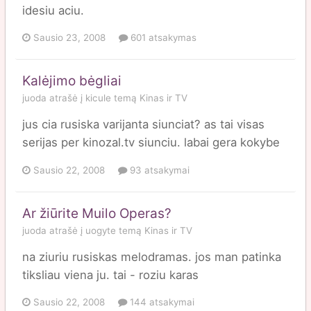
idesiu aciu.
Sausio 23, 2008
601 atsakymas
Kalėjimo bėgliai
juoda
atrašė į
kicule
temą
Kinas ir TV
jus cia rusiska varijanta siunciat? as tai visas
serijas per kinozal.tv siunciu. labai gera kokybe
Sausio 22, 2008
93 atsakymai
Ar žiūrite Muilo Operas?
juoda
atrašė į
uogyte
temą
Kinas ir TV
na ziuriu rusiskas melodramas. jos man patinka
tiksliau viena ju. tai - roziu karas
Sausio 22, 2008
144 atsakymai