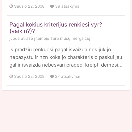
Sausio 22, 2008
39 atsakymai
Pagal kokius kriterijus renkiesi vyr?
(vaikin?)?
juoda
atrašė į temoje
Tarp mūsų mergaičių
is pradziu renkuosi pagal isvaizda nes juk jo
nepazystu ir nzn koks jo charakteris o paskui jau
gal ir isvaizda nebesvari pradedi kreipti demesi...
Sausio 22, 2008
27 atsakymai