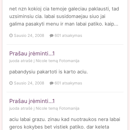
net nzn kokioj cia temoje galeciau paklausti, tad
uzsiminsiu cia. labai susidomaejau siuo jai
galima pasakyti menu ir man labai patiko. kaip...
Sausio 24, 2008
601 atsakymas
Prašau įrėminti...1
juoda
atrašė į
Nicole
temą
Fotomanija
pabandysiu pakartoti is karto aciu.
Sausio 24, 2008
601 atsakymas
Prašau įrėminti...1
juoda
atrašė į
Nicole
temą
Fotomanija
aciu labai grazu. zinau kad nuotraukos nera labai
geros kokybes bet vistiek patiko. dar keleta