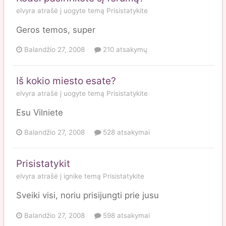
elvyra
atrašė į
uogyte
temą
Prisistatykite
Geros temos, super
Balandžio 27, 2008
210 atsakymų
Iš kokio miesto esate?
elvyra
atrašė į
uogyte
temą
Prisistatykite
Esu Vilniete
Balandžio 27, 2008
528 atsakymai
Prisistatykit
elvyra
atrašė į
ignike
temą
Prisistatykite
Sveiki visi, noriu prisijungti prie jusu
Balandžio 27, 2008
598 atsakymai