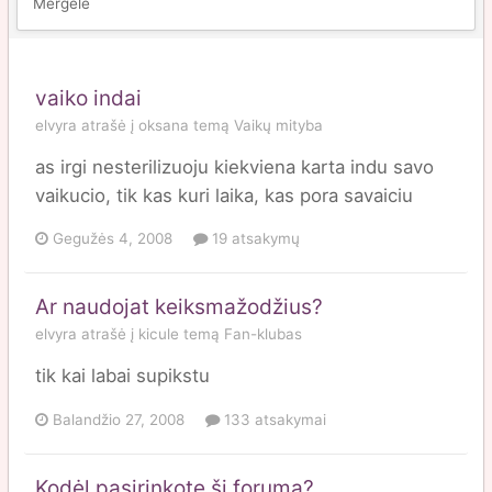
Mergele
vaiko indai
elvyra
atrašė į
oksana
temą
Vaikų mityba
as irgi nesterilizuoju kiekviena karta indu savo
vaikucio, tik kas kuri laika, kas pora savaiciu
Gegužės 4, 2008
19 atsakymų
Ar naudojat keiksmažodžius?
elvyra
atrašė į
kicule
temą
Fan-klubas
tik kai labai supikstu
Balandžio 27, 2008
133 atsakymai
Kodėl pasirinkote šį forumą?