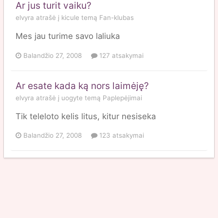
Ar jus turit vaiku?
elvyra
atrašė į
kicule
temą
Fan-klubas
Mes jau turime savo laliuka
Balandžio 27, 2008
127 atsakymai
Ar esate kada ką nors laimėję?
elvyra
atrašė į
uogyte
temą
Paplepėjimai
Tik teleloto kelis litus, kitur nesiseka
Balandžio 27, 2008
123 atsakymai